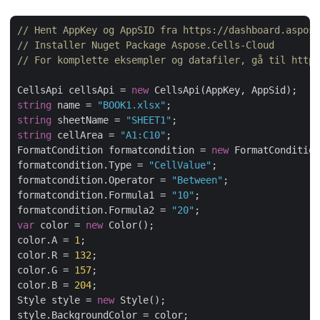
// Hent AppKey og AppSID fra https://dashboard.aspose
// Installer Nuget Package Aspose.Cells-Cloud
// For komplette eksempler og datafiler, gå til https
CellsApi cellsApi = 
new
string
 name = 
"BOOK1.xlsx"
string
 sheetName = 
"SHEET1"
string
 cellArea = 
"A1:C10"
;

FormatCondition formatcondition = 
new
 FormatCondition
formatcondition.Type = 
"CellValue"
;

formatcondition.Operator = 
"Between"
;

formatcondition.Formula1 = 
"10"
;

formatcondition.Formula2 = 
"20"
var
 color = 
new
 Color();

color.A = 
1
;

color.R = 
132
;

color.G = 
157
;

color.B = 
204
;

Style style = 
new
 Style();

style.BackgroundColor = color;
