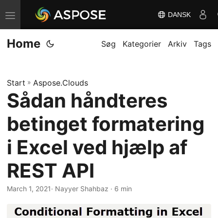
DANSK
S
k
Home
i
Søg
Kategorier
Arkiv
Tags
f
t
Start
»
Aspose.Clouds
n
Sådan håndteres
a
v
betinget formatering
i
g
i Excel ved hjælp af
a
REST API
t
i
March 1, 2021
· Nayyer Shahbaz · 6 min
o
n