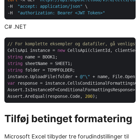
-H  
"accept: application/json"
 \

-H  
"authorization: Bearer <JWT Token>"
C# .NET
// For komplette eksempler og datafiler, gå venligst 
CellsApi instance = 
new
string
string
string
 folder = TEMPFOLDER;

instance.UploadFile(folder + 
@"\"
 + name, File.Open( 
var
 response = instance.CellsConditionalFormattingsGe
Assert.IsInstanceOf<ConditionalFormattingsResponse>(r
Assert.AreEqual(response.Code, 
200
Tilføj betinget formatering
Microsoft Excel tilbyder tre forudindstillinger til