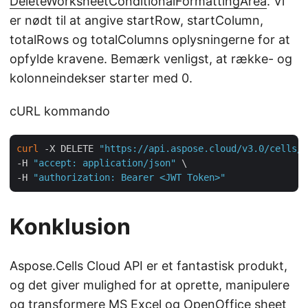
DeleteWorksheetConditionalFormattingArea
. Vi
er nødt til at angive startRow, startColumn,
totalRows og totalColumns oplysningerne for at
opfylde kravene. Bemærk venligst, at række- og
kolonneindekser starter med 0.
cURL kommando
curl
 -X DELETE 
"https://api.aspose.cloud/v3.0/cells/c
-H 
"accept: application/json"
 \

-H 
"authorization: Bearer <JWT Token>"
Konklusion
Aspose.Cells Cloud API er et fantastisk produkt,
og det giver mulighed for at oprette, manipulere
og transformere
MS Excel
og
OpenOffice sheet