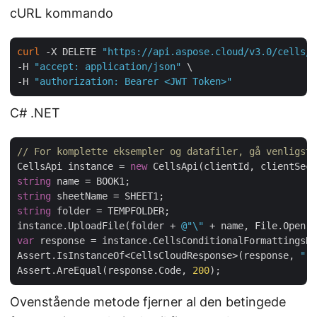
cURL kommando
curl
 -X DELETE 
"https://api.aspose.cloud/v3.0/cells/c
-H 
"accept: application/json"
 \

-H 
"authorization: Bearer <JWT Token>"
C# .NET
// For komplette eksempler og datafiler, gå venligst 
CellsApi instance = 
new
string
string
string
 folder = TEMPFOLDER;

instance.UploadFile(folder + 
@"\"
 + name, File.Open( 
var
 response = instance.CellsConditionalFormattingsDe
Assert.IsInstanceOf<CellsCloudResponse>(response, 
"re
Assert.AreEqual(response.Code, 
200
Ovenstående metode fjerner al den betingede