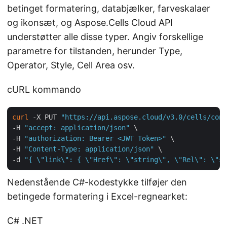
betinget formatering, databjælker, farveskalaer
og ikonsæt, og Aspose.Cells Cloud API
understøtter alle disse typer. Angiv forskellige
parametre for tilstanden, herunder Type,
Operator, Style, Cell Area osv.
cURL kommando
curl
 -X PUT 
"https://api.aspose.cloud/v3.0/cells/cond
-H 
"accept: application/json"
 \

-H 
"authorization: Bearer <JWT Token>"
 \

-H 
"Content-Type: application/json"
 \

-d 
"{ \"link\": { \"Href\": \"string\", \"Rel\": \"st
Nedenstående C#-kodestykke tilføjer den
betingede formatering i Excel-regnearket:
C# .NET