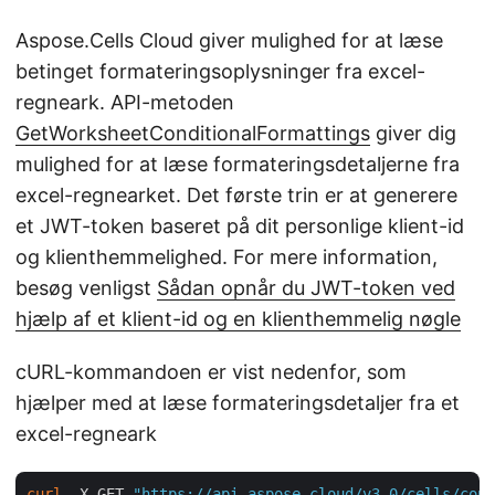
Aspose.Cells Cloud giver mulighed for at læse
betinget formateringsoplysninger fra excel-
regneark. API-metoden
GetWorksheetConditionalFormattings
giver dig
mulighed for at læse formateringsdetaljerne fra
excel-regnearket. Det første trin er at generere
et JWT-token baseret på dit personlige klient-id
og klienthemmelighed. For mere information,
besøg venligst
Sådan opnår du JWT-token ved
hjælp af et klient-id og en klienthemmelig nøgle
cURL-kommandoen er vist nedenfor, som
hjælper med at læse formateringsdetaljer fra et
excel-regneark
curl
 -X GET 
"https://api.aspose.cloud/v3.0/cells/cond