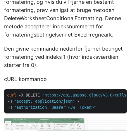
formatering, og hvis du vil fjerne en bestemt
formatering, prøv venligst at bruge metoden
DeleteWorksheetConditionalFormatting. Denne
metode accepterer indeksnummeret for
formateringsbetingelser i et Excel-regneark.
Den givne kommando nedenfor fjerner betinget
formatering ved indeks 1 (hvor indeksværdien
starter fra 0).
cURL kommando
curl
 -X DELETE 
"https://api.aspose.cloud/v3.0/cells/c
-H 
"accept: application/json"
 \

-H 
"authorization: Bearer <JWT Token>"