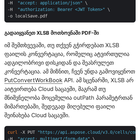
-H  
"accept: application/json"
 \

-H  
"authorization: Bearer <JWT Token>"
 \

გადაიყვანეთ XLSB მოთხოვნაში PDF-ში
იმ შემთხვევაში, თუ თქვენ გჭირდებათ XLSB
ფაილის კონვერტაცია, რომელიც ატვირთულია
ადგილობრივი დისკიდან და შეასრულეთ
კონვერტაცია. ამ მიზნით, ჩვენ უნდა გამოვიყენოთ
PutConvertWorkBook
API. ამ სცენარში, XLSB არ
აიტვირთება Cloud საცავში, მაგრამ თუ
მნიშვნელობა მოცემულია outPath პარამეტრთან
მიმართებაში, შედეგად მიღებული ფაილი
შეინახება Cloud საცავში.
curl
 -X PUT 
"https://api.aspose.cloud/v3.0/cells/conv
-H  
"accept: multipart/form-data"
 \
