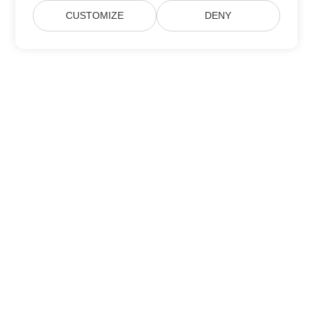
CUSTOMIZE
DENY
Home
Products
New Releases
Pricing