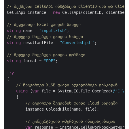
// შექმენით CellsApi ინსტანცია ClientID-ისა და Client
CellsApi instance = 
new
 CellsApi(clientID, clientSecr
// შეყვანილი Excel ფაილის სახელი
string
 name = 
"input.xlsb"
// შედეგად მიღებული ფაილის სახელი
string
 resultantFile = 
"Converted.pdf"
;

// შედეგად მიღებული ფაილის ფორმატი
string
 format = 
"PDF"
;

try
{

// ჩატვირთეთ XLSB ფაილი ადგილობრივი დისკიდან
using
 (
var
 file = System.IO.File.OpenRead(
@"C:\Us
    {

// ატვირთეთ შეყვანის ფაილი Cloud საცავში
        instance.UploadFile(name, file);

// კონვერტაციის ოპერაციის ინიციალიზაცია
var
 response = instance.CellsWorkbookGetWorkb