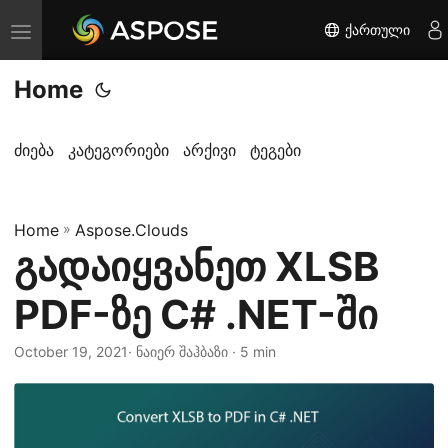
ქართული
T
o
Home
g
g
l
ძიება
კატეგორიები
არქივი
ტეგები
e
n
Home
a
»
Aspose.Clouds
გადაიყვანეთ XLSB
v
i
PDF-ზე C# .NET-ში
g
a
October 19, 2021
· ნაიერ შაჰბაზი · 5 min
t
i
o