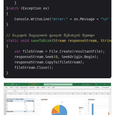
    }

}
catch
 (Exception ex)

{

    Console.WriteLine(
"error:"
 + ex.Message + 
"\n"
 + 
}

// ნაკადის მაგალითის ფაილის შენახვის მეთოდი
static
void
saveToDisk
(
Stream responseStream, String 
{

var
 fileStream = File.Create(resultantFile);

    responseStream.Seek(
0
, SeekOrigin.Begin);

    responseStream.CopyTo(fileStream);

    fileStream.Close();
