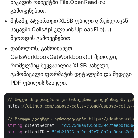
ნაკადის ობიექტში File.OpenRead-ის
გამოყენებით.
მესამე, ატვირთეთ XLSB ფაილი ღრუბლოვან
საცავში CellsApi კლასის UploadFile(…)
მეთოდის გამოყენებით.
დაბოლოს, გამოიძახეთ
CellsWorkbookGetWorkbook(..) მეთოდი,
რომელშიც შეყვანილია XLSB სახელი,
გამომავალი ფორმატის დეტალები და შედეგი
PDF ფაილის სახელი.
// სრული მაგალითებისა და მონაცემთა ფაილებისთვის, გთხო
https:
//github.com/aspose-cells-cloud/aspose-cells-cl
// მიიღეთ კლიენტის სერთიფიკატები https://dashboard.as
string
 clientSecret = 
"d757548a9f2558c39c2feebdf85b4c
string
 clientID = 
"4db2f826-bf9c-42e7-8b2a-8cbca2d155