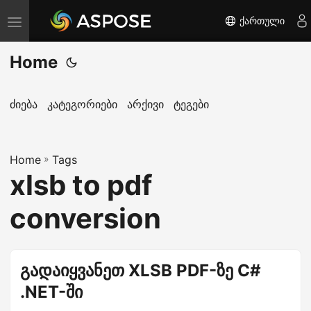
ქართული
T
o
Home
g
g
l
ძიება
კატეგორიები
არქივი
ტეგები
e
n
Home
a
»
Tags
xlsb to pdf
v
i
conversion
g
a
t
გადაიყვანეთ XLSB PDF-ზე C#
i
.NET-ში
o