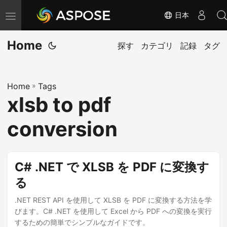
日本
ナ
ビ
Home
ゲ
探す
カテゴリ
記録
タグ
ー
シ
Home
»
Tags
ョ
xlsb to pdf
ン
の
conversion
切
り
替
C# .NET で XLSB を PDF に変換す
え
る
.NET REST API を使用して XLSB を PDF に変換する方法を学
びます。C# .NET を使用して Excel から PDF への変換を実行
するための簡単でシンプルなガイドです。