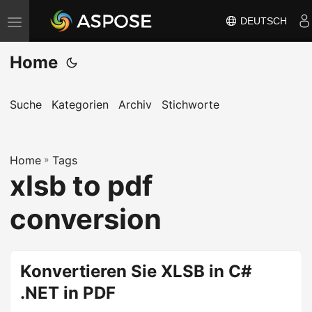
DEUTSCH
N
a
Home
v
i
g
Suche
Kategorien
Archiv
Stichworte
a
t
Home
i
»
Tags
xlsb to pdf
o
n
conversion
u
m
s
Konvertieren Sie XLSB in C#
c
.NET in PDF
h