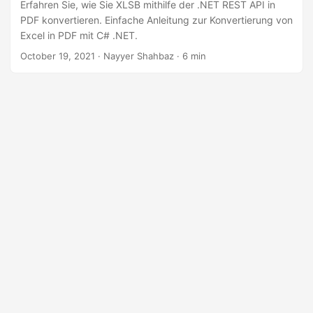
a
Erfahren Sie, wie Sie XLSB mithilfe der .NET REST API in
PDF konvertieren. Einfache Anleitung zur Konvertierung von
l
Excel in PDF mit C# .NET.
t
October 19, 2021
· Nayyer Shahbaz · 6 min
e
n