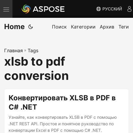
РУССКИЙ
П
е
Home
р
Поиск
Категории
Архив
Теги
е
к
Главная
»
Tags
л
xlsb to pdf
ю
ч
conversion
и
т
ь
Конвертировать XLSB в PDF в
н
C# .NET
а
Узнайте, как конвертировать XLSB в PDF с помощью
в
.NET REST API. Простое и понятное руководство по
и
конвертации Excel в PDF с помощью C# .NET.