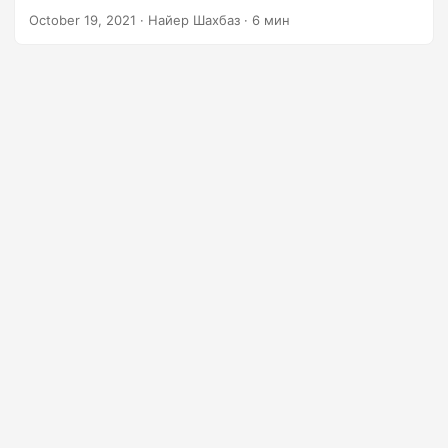
г
October 19, 2021
· Найер Шахбаз · 6 мин
а
ц
и
ю