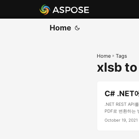
Home
Home
»
Tags
xlsb t
C# .NE
.NET REST A
PDF로 변환하는
October 19, 2021