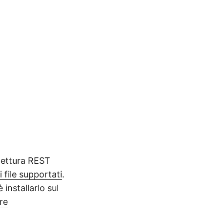
itettura REST
 file supportati
.
 installarlo sul
re