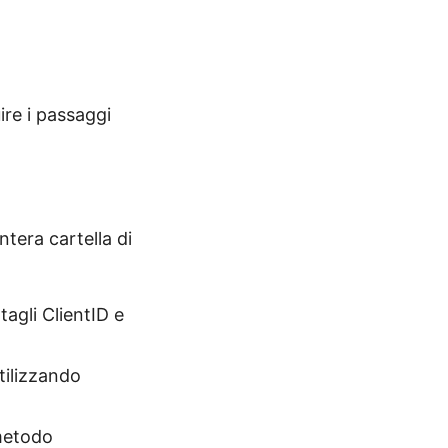
re i passaggi
tera cartella di
tagli ClientID e
tilizzando
 metodo