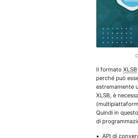
C
Il formato
XLSB
perché può esser
estremamente util
XLSB, è necessa
(multipiattaform
Quindi in questo
di programmazi
API di conver