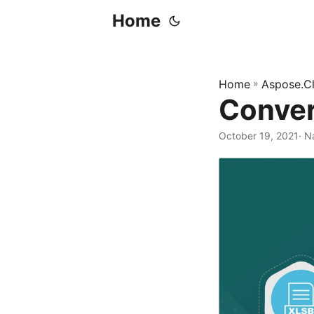
Home
Home
»
Aspose.C
Conver
October 19, 2021
· N