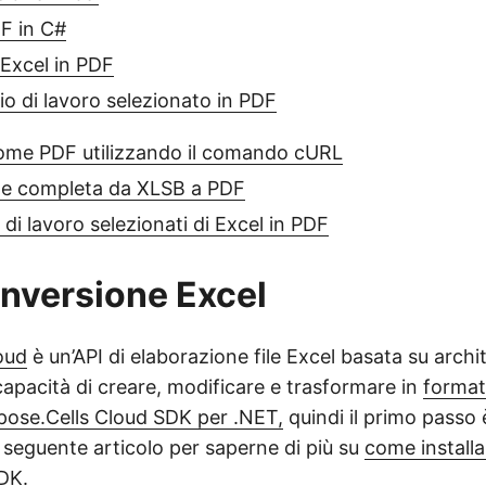
F in C#
 Excel in PDF
lio di lavoro selezionato in PDF
come PDF utilizzando il comando cURL
e completa da XLSB a PDF
i di lavoro selezionati di Excel in PDF
onversione Excel
oud
è un’API di elaborazione file Excel basata su arch
capacità di creare, modificare e trasformare in
formati
pose.Cells Cloud SDK per .NET,
quindi il primo passo è
il seguente articolo per saperne di più su
come installa
SDK
.