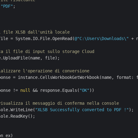
 
"PDF"
;

l file XLSB dall'unità locale
file = System.IO.File.OpenRead(
@"C:\Users\Downloads\"
 + n
ca il file di input sullo storage Cloud
.UploadFile(name, file);

ializzare l'operazione di conversione
ponse = instance.CellsWorkbookGetWorkbook(name, format: f
ponse != 
null
 && response.Equals(
"OK"
))

visualizza il messaggio di conferma nella console
sole.WriteLine(
"XLSB Successfully converted to PDF !"
);

ole.ReadKey();

n ex)
