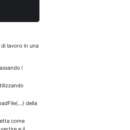
di lavoro in una
passando i
tilizzando
oadFile(…) della
cetta come
ertire e il