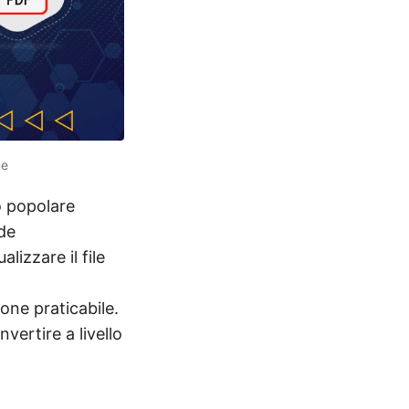
ne
to popolare
nde
lizzare il file
one praticabile.
vertire a livello