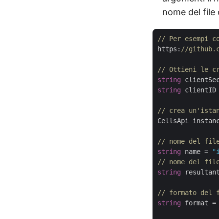
nome del file 
// Per esempi c
https:
//github.
// Ottieni le c
string
 clientSe
string
 clientID
// crea un'ista
CellsApi instan
// nome del fil
string
 name = 
"
// nome del fil
string
 resultan
// formato del 
string
 format =