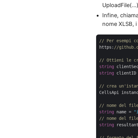
UploadFile(…) 
Infine, chiam
nome XLSB, i d
// Per esempi c
https:
//github.
// Ottieni le c
string
 clientSe
string
 clientID
// crea un'ista
CellsApi instan
// nome del fil
string
 name = 
"
// nome del fil
string
 resultan
// formato del 