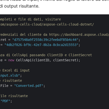
di output risultante.
ompleti e file di dati, visitare 
com/aspose-cells-cloud/aspose-cells-cloud-dotnet/
redenziali del cliente da https://dashboard.aspose.cloud
cret = 
"d757548a9f2558c39c2feebdf85b4c44"
 = 
"4db2f826-bf9c-42e7-8b2a-8cbca2d15553"
;

nza di CellsApi passando ClientID e ClientSecret
ce = 
new
 CellsApi(clientID, clientSecret);

e Excel di input
input.xlsb"
e risultante
tFile = 
"Converted.pdf"
;

file risultante
 
"PDF"
;
