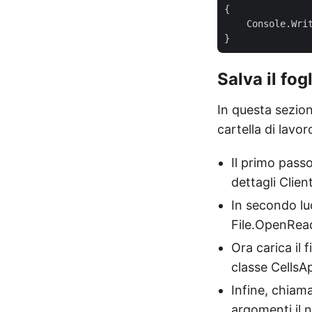
{

    Console.Wri
Salva il fog
In questa sezion
cartella di lavo
Il primo passo
dettagli Clie
In secondo luo
File.OpenRea
Ora carica il 
classe CellsAp
Infine, chiam
argomenti il n