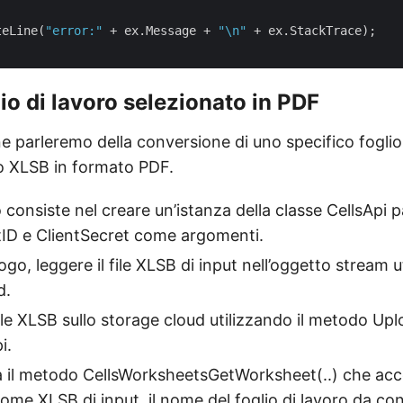
teLine(
"error:"
 + ex.Message + 
"\n"
 + ex.StackTrace);

lio di lavoro selezionato in PDF
e parleremo della conversione di uno specifico foglio 
ro XLSB in formato PDF.
 consiste nel creare un’istanza della classe CellsApi 
ntID e ClientSecret come argomenti.
go, leggere il file XLSB di input nell’oggetto stream u
d.
file XLSB sullo storage cloud utilizzando il metodo Upl
i.
a il metodo CellsWorksheetsGetWorksheet(..) che ac
ome XLSB di input, il nome del foglio di lavoro da conv