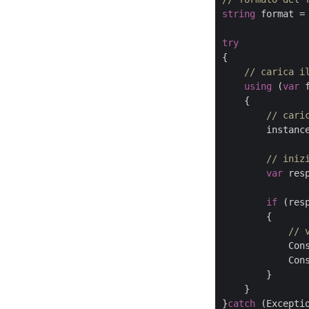
string
 format =
try
{

// carica i
using
 (
var
 
    {

// cari
        instance
// iniz
var
 res
if
 (res
        {

// 
            Con
            Cons
        }

    }

}
catch
 (Exceptio