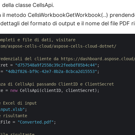
della classe CellsApi.
a il metodo CellsWorkbookGetWorkbook(..) prendendo 
ettagli del formato di output e il nome del file PDF ri
ompleti e file di dati, visitare 
com/aspose-cells-cloud/aspose-cells-cloud-dotnet/
redenziali del cliente da https://dashboard.aspose.cloud
cret = 
"d757548a9f2558c39c2feebdf85b4c44"
 = 
"4db2f826-bf9c-42e7-8b2a-8cbca2d15553"
;

nza di CellsApi passando ClientID e ClientSecret
ce = 
new
 CellsApi(clientID, clientSecret);

e Excel di input
input.xlsb"
e risultante
tFile = 
"Converted.pdf"
;

file risultante