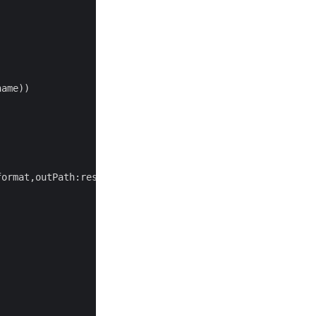
ame))

ormat,outPath:resultantFile); 
