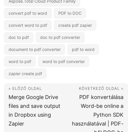
Aspose.Total Cloud Product Family
convert pdf to word
PDF to DOC
convert word to pdf
create pdf zapier
doc to pdf
doc to pdf converter
document to pdf converter
pdf to word
word to pdf
word to pdf converter
zapier create pdf
« ELŐZŐ OLDAL
KÖVETKEZŐ OLDAL »
Merge Google Drive
PDF konvertálása
files and save output
Word-be online a
in Dropbox using
Python SDK
Zapier
használatával | PDF-