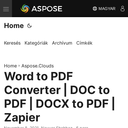
MAGYAR
T
o
Home
g
g
l
Keresés
Kategóriák
Archívum
Címkék
e
n
Home
a
»
Aspose.Clouds
Word to PDF
v
i
Converter | DOC to
g
a
PDF | DOCX to PDF |
t
Zapier
i
o
November 8, 2021
· Nayyer Shahbaz · 6 perc