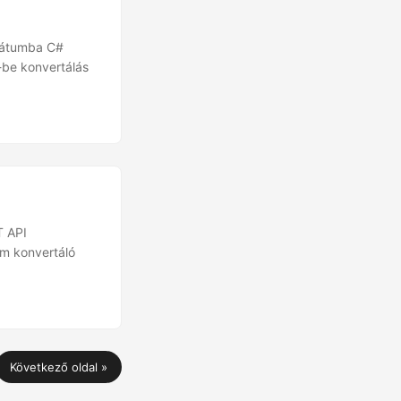
mátumba C#
-be konvertálás
T API
m konvertáló
Következő oldal »