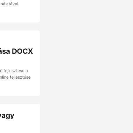
nálatával.
lása DOCX
fejlesztése a
line fejlesztése
vagy