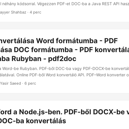
ál néhány kódsorral. Végezzen PDF-et DOC-ba a Java REST API hasz
ayyer Shahbaz · 4 perc
nvertálása Word formátumba - PDF
lása DOC formátumba - PDF konvertá
ba Rubyban - pdf2doc
a Word-be Rubyban. PDF-ből DOC-ba vagy PDF-DOCX-be konvertáló 
atával. Online PDF-ből Word konvertáló API. PDF–Word konverter on
 Yasir Saeed · 6 perc
ord a Node.js-ben. PDF-ből DOCX-be 
DOC-ba konvertálás