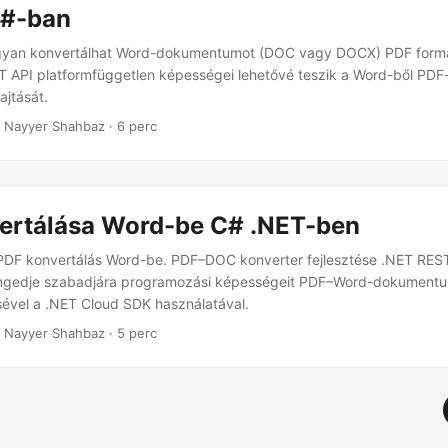
C#-ban
ogyan konvertálhat Word-dokumentumot (DOC vagy DOCX) PDF for
 API platformfüggetlen képességei lehetővé teszik a Word-ből PDF
jtását.
 Nayyer Shahbaz · 6 perc
ertálása Word-be C# .NET-ben
 PDF konvertálás Word-be. PDF–DOC konverter fejlesztése .NET RES
Engedje szabadjára programozási képességeit PDF–Word-dokumentu
sével a .NET Cloud SDK használatával.
 Nayyer Shahbaz · 5 perc