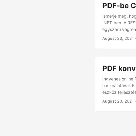
PDF-be 
Ismerje meg, h
.NET-ben. A REST
egyszerű végreha
August 23, 2021
·
PDF konv
Ingyenes online
használatával. 
eszköz fejleszté
August 20, 2021
·