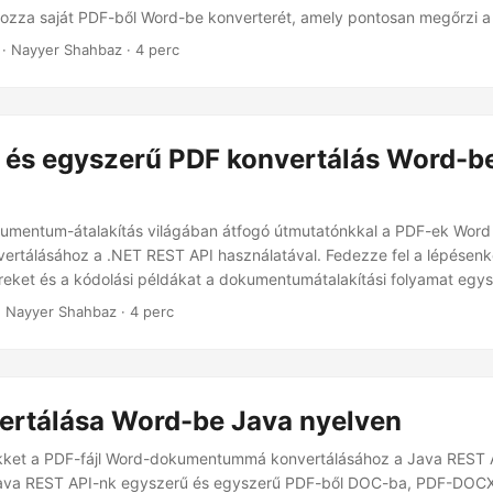
hozza saját PDF-ből Word-be konverterét, amely pontosan megőrzi a 
artalmat.
· Nayyer Shahbaz · 4 perc
 és egyszerű PDF konvertálás Word-b
okumentum-átalakítás világában átfogó útmutatónkkal a PDF-ek Wor
rtálásához a .NET REST API használatával. Fedezze fel a lépésenké
eket és a kódolási példákat a dokumentumátalakítási folyamat egys
 Nayyer Shahbaz · 4 perc
ertálása Word-be Java nyelven
ikket a PDF-fájl Word-dokumentummá konvertálásához a Java REST 
 Java REST API-nk egyszerű és egyszerű PDF-ből DOC-ba, PDF-DO