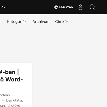
Ról ről
MAGYAR
s
Kategóriák
Archívum
Címkék
#-ban |
tő Word-
örténő
ikk bemutatja,
ban, lehetővé