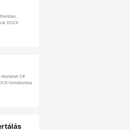
ythonban.
akár DOCX
részleteit C#
 DOCX formátumba
rtálás