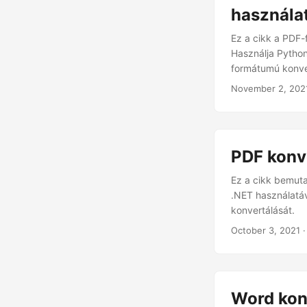
használa
Ez a cikk a PDF-
Használja Pytho
formátumú konve
November 2, 202
PDF konv
Ez a cikk bemut
.NET használatá
konvertálását.
October 3, 2021
·
Word kon