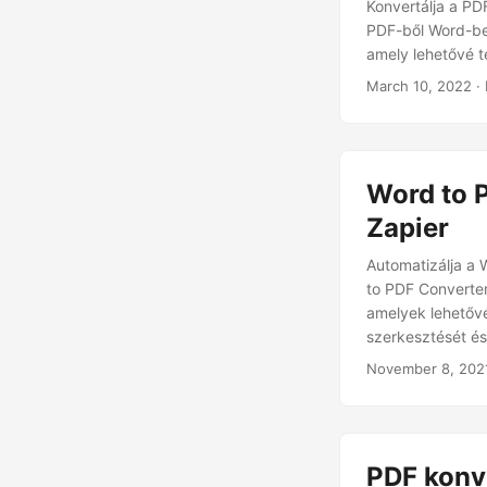
Konvertálja a P
PDF-ből Word-be 
amely lehetővé t
March 10, 2022
·
Word to 
Zapier
Automatizálja a 
to PDF Converter
amelyek lehetővé
szerkesztését és
dokumentumok áta
November 8, 202
amely lehetővé 
fájlfeldolgozó s
PDF konv