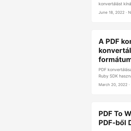
konvertálást kín
June 18, 2022
· N
A PDF ko
konvertá
formátum
PDF konvertálás
Ruby SDK használ
March 20, 2022
·
PDF To W
PDF-ből 