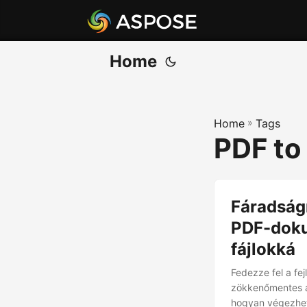
Home
Home
»
Tags
PDF t
Fáradság
PDF-doku
fájlokká
Fedezze fel a f
zökkenőmentes át
hogyan végezhet