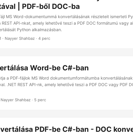
tával | PDF-ből DOC-ba
fájl MS Word-dokumentummá konvertálásának részleteit ismerteti P
n REST API-nkat, amely lehetővé teszi a PDF DOC formátumú vagy 
rtálását Python alkalmazásban.
1
· Nayyer Shahbaz · 4 perc
ertálása Word-be C#-ban
atja a PDF-fájlok MS Word dokumentumformátumba konvertálásának 
val. .NET REST API-nk, amely lehetővé teszi a PDF DOC vagy PDF
 Nayyer Shahbaz · 5 perc
vertálása PDF-be C#-ban - DOC konve