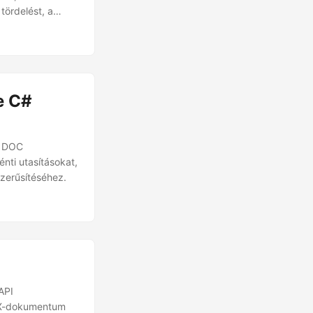
tördelést, a
e C#
d DOC
nti utasításokat,
zerűsítéséhez.
API
CX-dokumentum