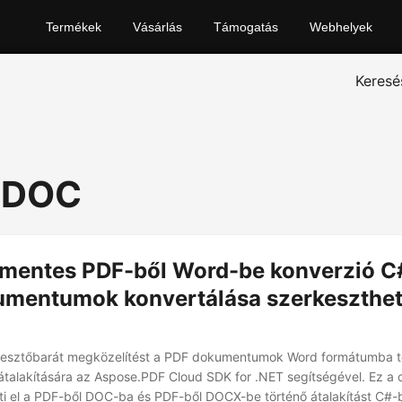
Termékek
Vásárlás
Támogatás
Webhelyek
Keresé
o DOC
mentes PDF-ből Word-be konverzió C
mentumok konvertálása szerkeszthe
ejlesztőbarát megközelítést a PDF dokumentumok Word formátumba t
alakítására az Aspose.PDF Cloud SDK for .NET segítségével. Ez a c
i el a PDF-ből DOC-ba és PDF-ből DOCX-be történő átalakítást C#-