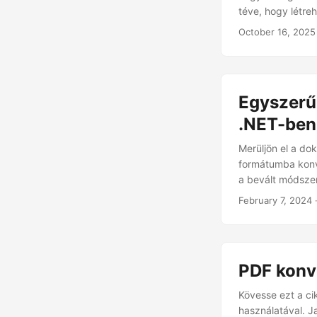
téve, hogy létre
formázást és a t
October 16, 2025
Egyszerű
.NET-ben
Merüljön el a d
formátumba konve
a bevált módszer
February 7, 2024
·
PDF konv
Kövesse ezt a c
használatával.