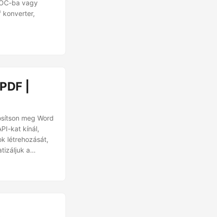
DOC-ba vagy
 konverter,
PDF |
lósítson meg Word
I-kat kínál,
k létrehozását,
izáljuk a
st a Zapier-en,
m-tárolóinkat a
K