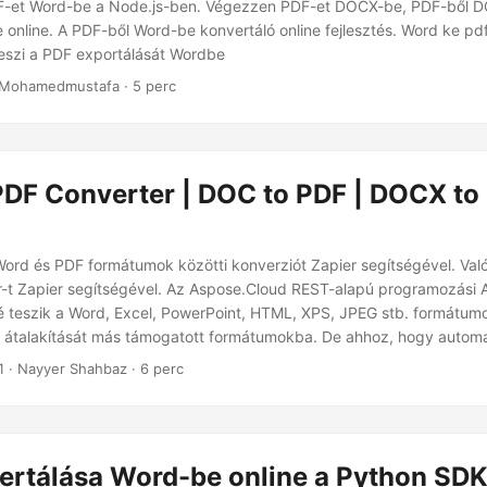
DF-et Word-be a Node.js-ben. Végezzen PDF-et DOCX-be, PDF-ből 
online. A PDF-ből Word-be konvertáló online fejlesztés. Word ke pdf
eszi a PDF exportálását Wordbe
 Mohamedmustafa · 5 perc
PDF Converter | DOC to PDF | DOCX to 
Word és PDF formátumok közötti konverziót Zapier segítségével. Va
-t Zapier segítségével. Az Aspose.Cloud REST-alapú programozási AP
 teszik a Word, Excel, PowerPoint, HTML, XPS, JPEG stb. formátumo
 átalakítását más támogatott formátumokba. De ahhoz, hogy automat
lakítási folyamatát, kínálunk egy Word to PDF konverter alkalmazá
1
· Nayyer Shahbaz · 6 perc
teszi, hogy csatlakoztassuk a Google Drive vagy Dropbox dokumentu
zolgáltatásunkhoz, és könnyedén automatizáljuk napi feladatainkat.
ertálása Word-be online a Python SD