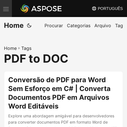
PORTUGUÊS
A
l
Home
t
Procurar
Categorias
Arquivo
Tag
e
r
Home
»
Tags
n
PDF to DOC
a
r
n
Conversão de PDF para Word
a
Sem Esforço em C# | Converta
v
Documentos PDF em Arquivos
e
g
Word Editáveis
a
Explore uma abordagem amigável para desenvolvedores
ç
para converter documentos PDF em formato Word de