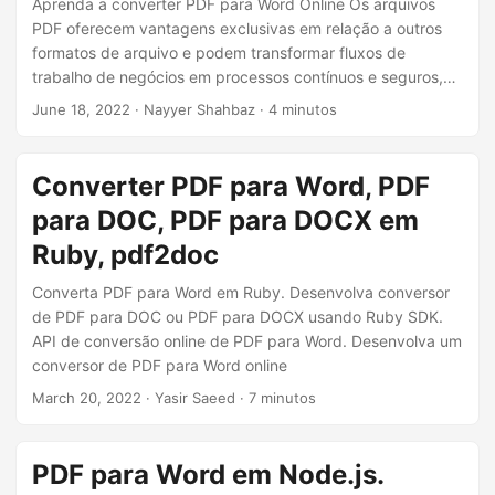
Aprenda a converter PDF para Word Online Os arquivos
PDF oferecem vantagens exclusivas em relação a outros
formatos de arquivo e podem transformar fluxos de
trabalho de negócios em processos contínuos e seguros,
nos quais o progresso pode ser acompanhado de perto.
June 18, 2022
· Nayyer Shahbaz · 4 minutos
Além disso, o compartilhamento de arquivos em formato
PDF garante que todos os visualizadores vejam o
documento como pretendido, independentemente do
Converter PDF para Word, PDF
aplicativo nativo, visualizador, sistema operacional ou
para DOC, PDF para DOCX em
dispositivo usado.
Ruby, pdf2doc
Converta PDF para Word em Ruby. Desenvolva conversor
de PDF para DOC ou PDF para DOCX usando Ruby SDK.
API de conversão online de PDF para Word. Desenvolva um
conversor de PDF para Word online
March 20, 2022
· Yasir Saeed · 7 minutos
PDF para Word em Node.js.