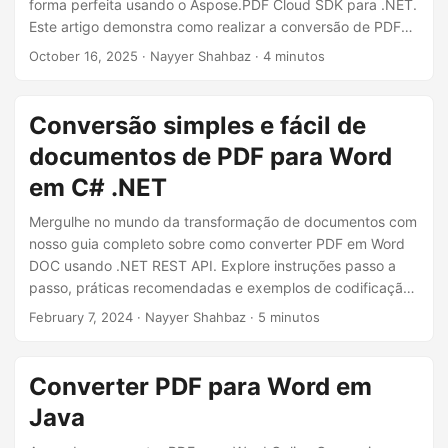
ã
forma perfeita usando o Aspose.PDF Cloud SDK para .NET.
Este artigo demonstra como realizar a conversão de PDF
o
para DOC e de PDF para DOCX em C#, permitindo que
October 16, 2025
· Nayyer Shahbaz · 4 minutos
você construa seu próprio conversor de PDF para Word
que preserva o layout, a formatação e o conteúdo com
precisão.
Conversão simples e fácil de
documentos de PDF para Word
em C# .NET
Mergulhe no mundo da transformação de documentos com
nosso guia completo sobre como converter PDF em Word
DOC usando .NET REST API. Explore instruções passo a
passo, práticas recomendadas e exemplos de codificação
para agilizar seu processo de transformação de
February 7, 2024
· Nayyer Shahbaz · 5 minutos
documentos.
Converter PDF para Word em
Java