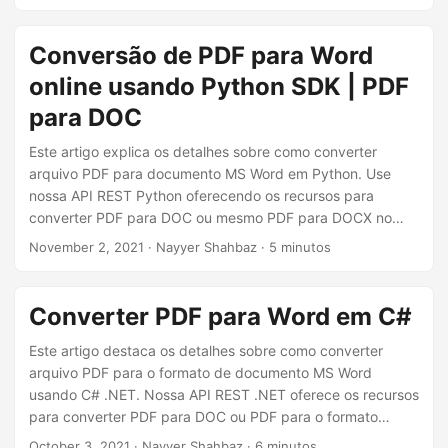
PowerPoint, HTML, XPS, JPEG, etc formatos para outros
formatos suportados. Mas, a fim de automatizar o processo
de conversão de documentos, oferecemos um aplicativo
Conversão de PDF para Word
de conversão de Word para PDF no Zapier que permite
online usando Python SDK | PDF
conectar seus repositórios de documentos do Google Drive
ou Dropbox ao nosso serviço de processamento de
para DOC
arquivos e automatizar suas tarefas diárias com facilidade.
Este artigo explica os detalhes sobre como converter
arquivo PDF para documento MS Word em Python. Use
nossa API REST Python oferecendo os recursos para
converter PDF para DOC ou mesmo PDF para DOCX no
aplicativo Python.
November 2, 2021
· Nayyer Shahbaz · 5 minutos
Converter PDF para Word em C#
Este artigo destaca os detalhes sobre como converter
arquivo PDF para o formato de documento MS Word
usando C# .NET. Nossa API REST .NET oferece os recursos
para converter PDF para DOC ou PDF para o formato
DOCX.
October 3, 2021
· Nayyer Shahbaz · 6 minutos