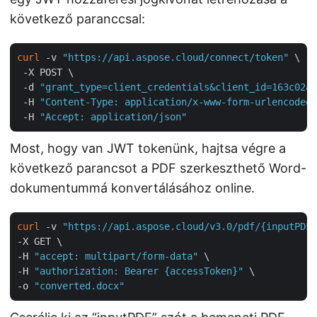
következő paranccsal:
curl
 -v 
"https://api.aspose.cloud/connect/token"
 \

 -X POST \

 -d 
"grant_type=client_credentials&client_id=163c02a1
 -H 
"Content-Type: application/x-www-form-urlencoded"
 -H 
"Accept: application/json"
Most, hogy van JWT tokenünk, hajtsa végre a
következő parancsot a PDF szerkeszthető Word-
dokumentummá konvertálásához online.
curl
 -v 
"https://api.aspose.cloud/v3.0/pdf/{inputPDF}
-X GET \

-H 
"accept: multipart/form-data"
 \

-H 
"authorization: Bearer {accessToken}"
 \

-o 
"converted.docx"