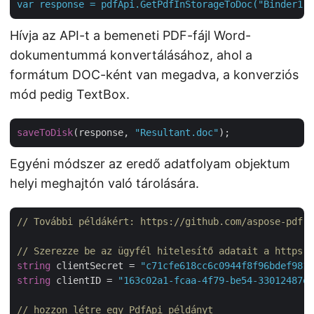
var
response
=
pdfApi.GetPdfInStorageToDoc("Binder1.p
Hívja az API-t a bemeneti PDF-fájl Word-
dokumentummá konvertálásához, ahol a
formátum DOC-ként van megadva, a konverziós
mód pedig TextBox.
saveToDisk
(response, 
"Resultant.doc"
Egyéni módszer az eredő adatfolyam objektum
helyi meghajtón való tárolására.
// További példákért: https://github.com/aspose-pdf-c
// Szerezze be az ügyfél hitelesítő adatait a https:/
string
 clientSecret = 
"c71cfe618cc6c0944f8f96bdef9813
string
 clientID = 
"163c02a1-fcaa-4f79-be54-33012487e7
// hozzon létre egy PdfApi példányt