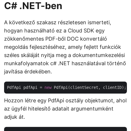
C# .NET-ben
A következő szakasz részletesen ismerteti,
hogyan használható ez a Cloud SDK egy
zökkenőmentes PDF-ből DOC konvertáló
megoldás fejlesztéséhez, amely fejlett funkciók
széles skáláját nyitja meg a dokumentumkezelési
munkafolyamatok c# .NET használatával történő
javítása érdekében.
PdfApi pdfApi = 
new
Hozzon létre egy PdfApi osztály objektumot, ahol
az ügyfél hitelesítő adatait argumentumként
adjuk át.