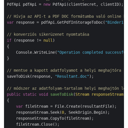
PdfApi pdfApi = 
new
 PdfApi(clientSecret, clientID);

// Hívja az API-t a PDF DOC formátumba való online ko
var
 response = pdfApi.GetPdfInStorageToDoc(
"Binder1.p
// konverziós sikerüzenet nyomtatása
if
 (response != 
null
)

{

    Console.WriteLine(
"Operation completed successful
}

// mentse a kapott adatfolyamot a helyi meghajtóra
saveToDisk(response, 
"Resultant.doc"
);

// módszer az adatfolyam-tartalom helyi meghajtón lév
public
static
void
saveToDisk
(
Stream responseStream,
{

var
 fileStream = File.Create(resultantFile);

    responseStream.Seek(
0
, SeekOrigin.Begin);

    responseStream.CopyTo(fileStream);

    fileStream.Close();
