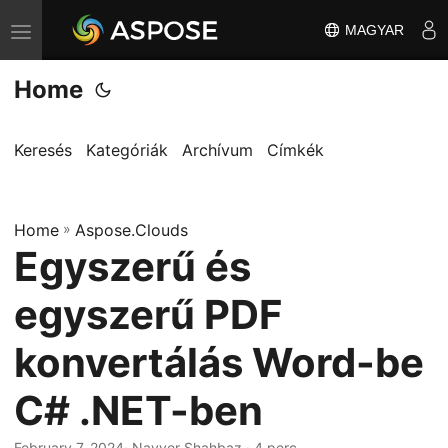
MAGYAR
T
o
Home
g
g
l
Keresés
Kategóriák
Archívum
Címkék
e
n
Home
a
»
Aspose.Clouds
Egyszerű és
v
i
egyszerű PDF
g
a
konvertálás Word-be
t
C# .NET-ben
i
o
February 7, 2024
· Nayyer Shahbaz · 4 perc