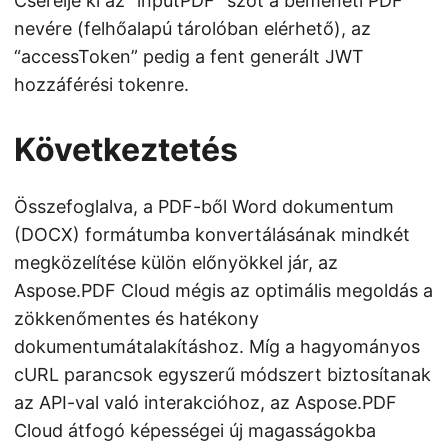
Cserélje ki az “inputPDF” szót a bemeneti PDF
nevére (felhőalapú tárolóban elérhető), az
“accessToken” pedig a fent generált JWT
hozzáférési tokenre.
Következtetés
Összefoglalva, a PDF-ből Word dokumentum
(DOCX) formátumba konvertálásának mindkét
megközelítése külön előnyökkel jár, az
Aspose.PDF Cloud mégis az optimális megoldás a
zökkenőmentes és hatékony
dokumentumátalakításhoz. Míg a hagyományos
cURL parancsok egyszerű módszert biztosítanak
az API-val való interakcióhoz, az Aspose.PDF
Cloud átfogó képességei új magasságokba