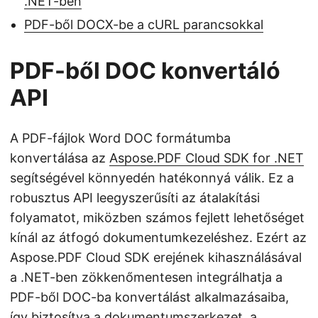
.NET-ben
PDF-ből DOCX-be a cURL parancsokkal
PDF-ből DOC konvertáló
API
A PDF-fájlok Word DOC formátumba
konvertálása az
Aspose.PDF Cloud SDK for .NET
segítségével könnyedén hatékonnyá válik. Ez a
robusztus API leegyszerűsíti az átalakítási
folyamatot, miközben számos fejlett lehetőséget
kínál az átfogó dokumentumkezeléshez. Ezért az
Aspose.PDF Cloud SDK erejének kihasználásával
a .NET-ben zökkenőmentesen integrálhatja a
PDF-ből DOC-ba konvertálást alkalmazásaiba,
így biztosítva a dokumentumszerkezet, a