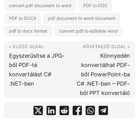
convert pdf document to word
PDF to DOC
PDF to DOCX
pdf document to word document
pdf to docx format
convert pdf to editable word
« ELŐZŐ OLDAL
KÖVETKEZŐ OLDAL »
Egyszerűsítse a JPG-
Könnyedén
ből PDF-té
konvertálhat PDF-
konvertálást C#
ből PowerPoint-ba
.NET-ben
C# .NET-ben – PDF-
ből PPT konvertáló