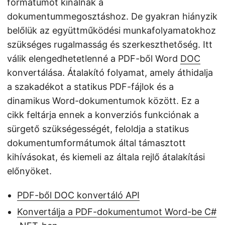
formátumot kínálnak a
dokumentummegosztáshoz. De gyakran hiányzik
belőlük az együttműködési munkafolyamatokhoz
szükséges rugalmasság és szerkeszthetőség. Itt
válik elengedhetetlenné a PDF-ből Word
DOC
konvertálása. Átalakító folyamat, amely áthidalja
a szakadékot a statikus PDF-fájlok és a
dinamikus Word-dokumentumok között. Ez a
cikk feltárja ennek a konverziós funkciónak a
sürgető szükségességét, feloldja a statikus
dokumentumformátumok által támasztott
kihívásokat, és kiemeli az általa rejlő átalakítási
előnyöket.
PDF-ből DOC konvertáló API
Konvertálja a PDF-dokumentumot Word-be C#