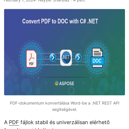
n
PDF-dokumentum konvertálása Word-be a .NET REST API
segítségével.
A
PDF
fájlok stabil és univerzálisan elérhető