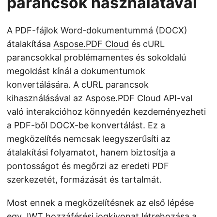
parancsok használatával
A PDF-fájlok Word-dokumentummá (DOCX)
átalakítása
Aspose.PDF Cloud
és cURL
parancsokkal problémamentes és sokoldalú
megoldást kínál a dokumentumok
konvertálására. A cURL parancsok
kihasználásával az Aspose.PDF Cloud API-val
való interakcióhoz könnyedén kezdeményezheti
a PDF-ből DOCX-be konvertálást. Ez a
megközelítés nemcsak leegyszerűsíti az
átalakítási folyamatot, hanem biztosítja a
pontosságot és megőrzi az eredeti PDF
szerkezetét, formázását és tartalmát.
Most ennek a megközelítésnek az első lépése
egy JWT hozzáférési jogkivonat létrehozása a