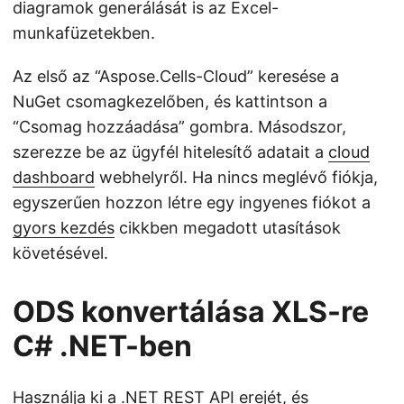
diagramok generálását is az Excel-
munkafüzetekben.
Az első az “Aspose.Cells-Cloud” keresése a
NuGet csomagkezelőben, és kattintson a
“Csomag hozzáadása” gombra. Másodszor,
szerezze be az ügyfél hitelesítő adatait a
cloud
dashboard
webhelyről. Ha nincs meglévő fiókja,
egyszerűen hozzon létre egy ingyenes fiókot a
gyors kezdés
cikkben megadott utasítások
követésével.
ODS konvertálása XLS-re
C# .NET-ben
Használja ki a .NET REST API erejét, és