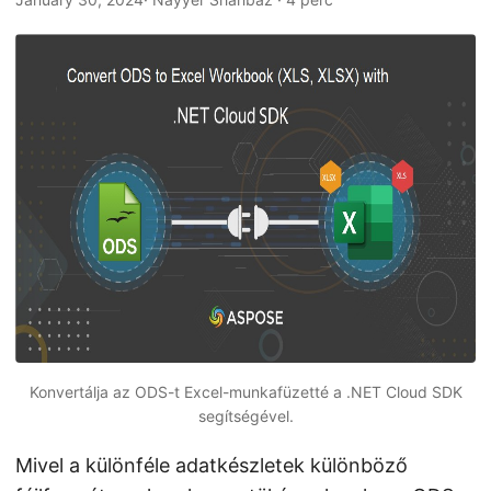
n
Konvertálja az ODS-t Excel-munkafüzetté a .NET Cloud SDK
segítségével.
Mivel a különféle adatkészletek különböző