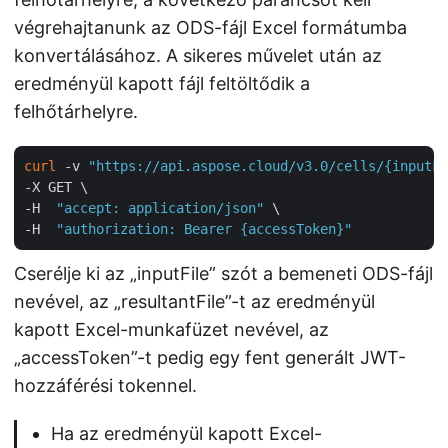
végrehajtanunk az ODS-fájl Excel formátumba
konvertálásához. A sikeres művelet után az
eredményül kapott fájl feltöltődik a
felhőtárhelyre.
curl
 -v 
"https://api.aspose.cloud/v3.0/cells/{inputFi
-X GET \

-H  
"accept: application/json"
 \

-H  
"authorization: Bearer {accessToken}"
Cserélje ki az „inputFile” szót a bemeneti ODS-fájl
nevével, az „resultantFile”-t az eredményül
kapott Excel-munkafüzet nevével, az
„accessToken”-t pedig egy fent generált JWT-
hozzáférési tokennel.
Ha az eredményül kapott Excel-