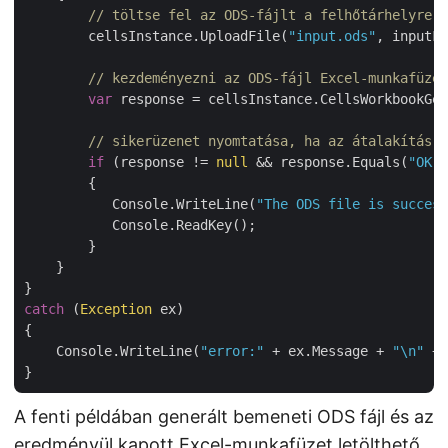
// töltse fel az ODS-fájlt a felhőtárhelyre
        cellsInstance.UploadFile(
"input.ods"
, inputFi
// kezdeményezni az ODS-fájl Excel-munkafüzet
var
 response = cellsInstance.CellsWorkbookGet
// sikerüzenet nyomtatása, ha az átalakítás s
if
 (response != 
null
 && response.Equals(
"OK"
)
        {

           Console.WriteLine(
"The ODS file is success
           Console.ReadKey();

        }

    }

catch
 (
Exception
 ex)

{

    Console.WriteLine(
"error:"
 + ex.Message + 
"\n"
 + 
A fenti példában generált bemeneti ODS fájl és az
eredményül kapott Excel-munkafüzet letölthető