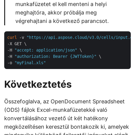
munkafüzetet el kell menteni a helyi
meghajtóra, akkor próbálja meg
végrehajtani a következő parancsot.
curl
 -v 
"https://api.aspose.cloud/v3.0/cells/input.od
-X GET \

-H 
"accept: application/json"
 \

-H 
"authorization: Bearer {JWTToken}"
 \

-o 
"myFinal.xls"
Következtetés
Összefoglalva, az OpenDocument Spreadsheet
(ODS) fájlok Excel-munkafüzetekké való
konvertálásához vezető út két hatékony
megközelítésen keresztül bontakozik ki, amelyek