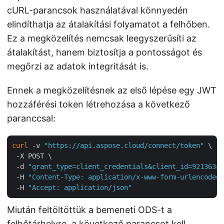
cURL-parancsok használatával könnyedén
elindíthatja az átalakítási folyamatot a felhőben.
Ez a megközelítés nemcsak leegyszerűsíti az
átalakítást, hanem biztosítja a pontosságot és
megőrzi az adatok integritását is.
Ennek a megközelítésnek az első lépése egy JWT
hozzáférési token létrehozása a következő
paranccsal:
curl
 -v 
"https://api.aspose.cloud/connect/token"
 \

 -X POST \

 -d 
"grant_type=client_credentials&client_id=921363a8
 -H 
"Content-Type: application/x-www-form-urlencoded"
 -H 
"Accept: application/json"
Miután feltöltöttük a bemeneti ODS-t a
felhőtárhelyre, a következő parancsot kell