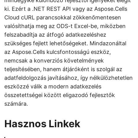
mindegyike különböző fejlesztői igényeket elégít
ki. Ezért a .NET REST API vagy az Aspose.Cells
Cloud cURL parancsokkal zökkenőmentesen
valósíthatja meg az ODS-t Excel-be, miközben
felszabadítja az átfogó adatkezeléshez
szükséges fejlett lehetőségeket. Mindazonáltal
az Aspose.Cells kulcsfontosságú eszköz,
nemcsak a konverziós követelmények
teljesítésében, hanem átjáróként is szolgál az
adatfeldolgozás javításához, így nélkülözhetetlen
eszközzé válik a modern adatkezelés
összetettségei között eligazodó fejlesztők
számára.
Hasznos Linkek