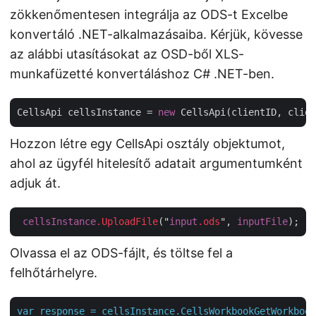
zökkenőmentesen integrálja az ODS-t Excelbe
konvertáló .NET-alkalmazásaiba. Kérjük, kövesse
az alábbi utasításokat az OSD-ből XLS-
munkafüzetté konvertáláshoz C# .NET-ben.
CellsApi cellsInstance = 
new
Hozzon létre egy CellsApi osztály objektumot,
ahol az ügyfél hitelesítő adatait argumentumként
adjuk át.
cellsInstance
.UploadFile
("
input
.ods
", 
inputFile
Olvassa el az ODS-fájlt, és töltse fel a
felhőtárhelyre.
var
response
=
cellsInstance.CellsWorkbookGetWorkbook