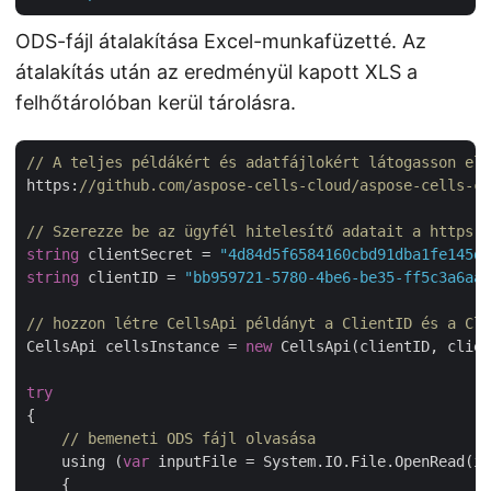
ODS-fájl átalakítása Excel-munkafüzetté. Az
átalakítás után az eredményül kapott XLS a
felhőtárolóban kerül tárolásra.
// A teljes példákért és adatfájlokért látogasson el 
https:
//github.com/aspose-cells-cloud/aspose-cells-cl
// Szerezze be az ügyfél hitelesítő adatait a https:/
string
 clientSecret = 
"4d84d5f6584160cbd91dba1fe145db
string
 clientID = 
"bb959721-5780-4be6-be35-ff5c3a6aa4
// hozzon létre CellsApi példányt a ClientID és a Cli
CellsApi cellsInstance = 
new
 CellsApi(clientID, clien
try
{

// bemeneti ODS fájl olvasása
    using (
var
 inputFile = System.IO.File.OpenRead(in
    {
