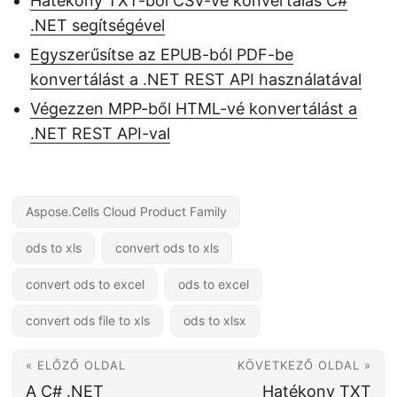
Hatékony TXT-ből CSV-vé konvertálás C#
.NET segítségével
Egyszerűsítse az EPUB-ból PDF-be
konvertálást a .NET REST API használatával
Végezzen MPP-ből HTML-vé konvertálást a
.NET REST API-val
Aspose.Cells Cloud Product Family
ods to xls
convert ods to xls
convert ods to excel
ods to excel
convert ods file to xls
ods to xlsx
« ELŐZŐ OLDAL
KÖVETKEZŐ OLDAL »
A C# .NET
Hatékony TXT