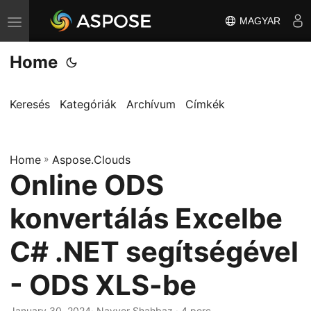
MAGYAR
T
o
Home
g
g
l
Keresés
Kategóriák
Archívum
Címkék
e
n
Home
a
»
Aspose.Clouds
Online ODS
v
i
konvertálás Excelbe
g
a
C# .NET segítségével
t
- ODS XLS-be
i
o
January 30, 2024
· Nayyer Shahbaz · 4 perc