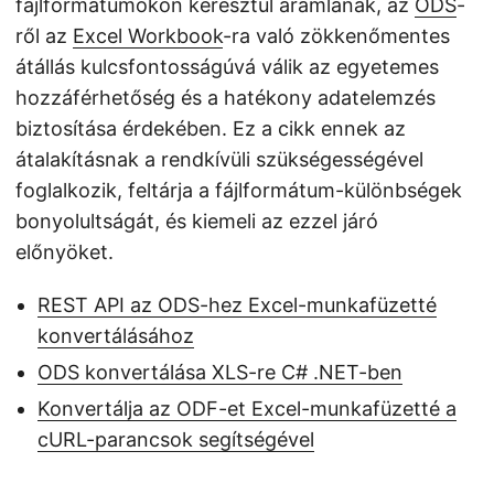
fájlformátumokon keresztül áramlanak, az
ODS
-
ről az
Excel Workbook
-ra való zökkenőmentes
átállás kulcsfontosságúvá válik az egyetemes
hozzáférhetőség és a hatékony adatelemzés
biztosítása érdekében. Ez a cikk ennek az
átalakításnak a rendkívüli szükségességével
foglalkozik, feltárja a fájlformátum-különbségek
bonyolultságát, és kiemeli az ezzel járó
előnyöket.
REST API az ODS-hez Excel-munkafüzetté
konvertálásához
ODS konvertálása XLS-re C# .NET-ben
Konvertálja az ODF-et Excel-munkafüzetté a
cURL-parancsok segítségével