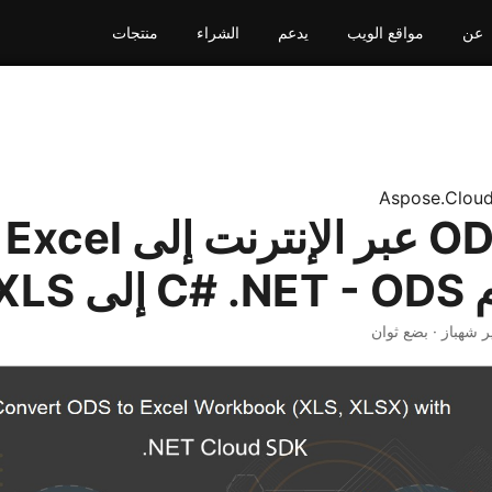
عن
مواقع الويب
يدعم
الشراء
منتجات
Aspose.Clou
تحويل ODS عبر الإنترنت إلى Excel
 XLS
ير شهباز · بضع ثوان