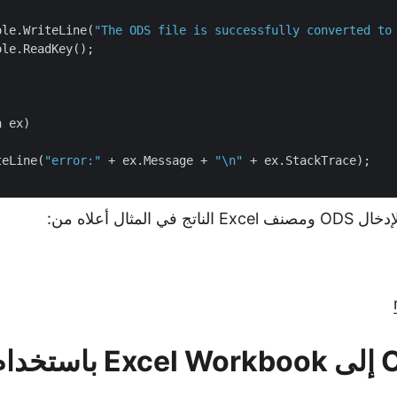
ole.WriteLine(
"The ODS file is successfully converted to
le.ReadKey();

 ex)

teLine(
"error:"
 + ex.Message + 
"\n"
 + ex.StackTrace);

 المثال أعلاه من:
تحويل ODF إلى el Workbook