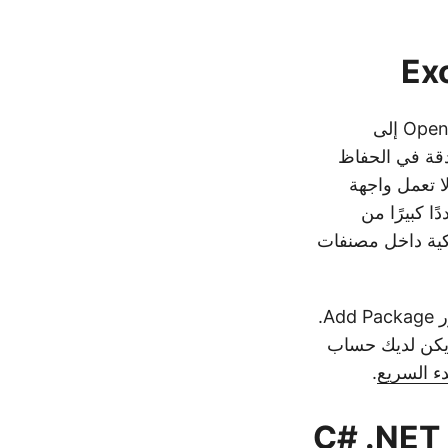
يمكنك بسهولة إنجاز التحويل السلس لملفات OpenDocument Spreadsheet (ODS) إلى
من SDK الدقة في الحفاظ
البيانات أثناء التحويل ويوفر إمكانات إضافية لمعالجة مصنفات Excel. لا تعمل واجهة
ا كبيرًا من
كية داخل مصنفات
الأول هو البحث عن Aspose.Cells-Cloud في مدير حزم NuGet والنقر فوق الزر Add Package.
م يكن لديك حساب
دء السريع
.