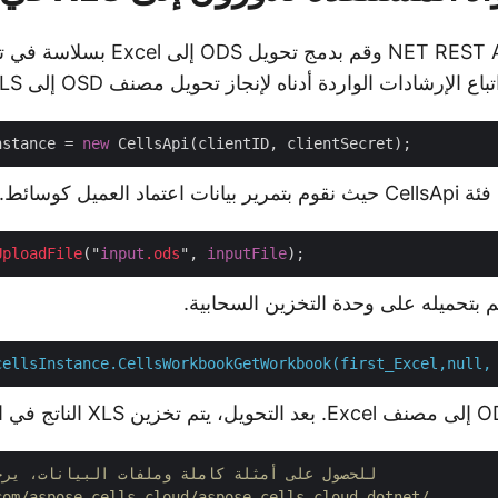
رشادات الواردة أدناه لإنجاز تحويل مصنف OSD إلى XLS في C# .NET.
nstance = 
new
 العميل كوسائط.
UploadFile
("
input
.ods
", 
inputFile
cellsInstance.CellsWorkbookGetWorkbook(first_Excel,null,
// للحصول على أمثلة كاملة وملفات البيانات، يرجى الذهاب إلى 
com/aspose-cells-cloud/aspose-cells-cloud-dotnet/