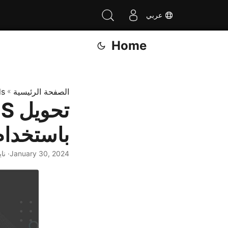
عربي
Home
الصفحة الرئيسية
»
ds
باستخدام C# .NET - ODS إلى
January 30, 2024
· نا