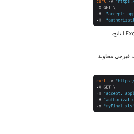
curl
 -v 
"https:
-X GET \

-H  
"accept: ap
-H  
"authorizat
استبدل “inputFile” باسم ملف ODS المدخل، و"resultantFile" باسم مصنف Excel الناتج،
قراص المحلي، فيرجى محاولة
curl
 -v 
"https:
-X GET \

-H 
"accept: app
-H 
"authorizati
-o 
"myFinal.xls