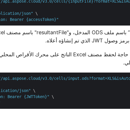
//api.aspose.cloud/v3.0/cells/{inputFile}?format=XLS&isA
plication/json"
 \

ion: Bearer {accessToken}"
إذا كانت هناك حاجة لحفظ مصنف Excel الناتج على محرك الأ
لي.
//api.aspose.cloud/v3.0/cells/input.ods?format=XLS&isAut
lication/json"
 \

on: Bearer {JWTToken}"
 \

"