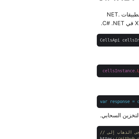
استفد من قوة .NET REST API وقم بدمج تحويل ODS إلى Excel بسلاسة في تطبيقات .NET
CellsApi cellsI
cellsInstance
.
var
response
=
https:
//github.