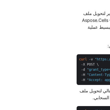
تطوير لتحويل ملف
ت. من خلال استخدام أوامر cURL للتفاعل مع Aspose.Cells Cloud
تبسيط عملية
curl
 -v 
"https:
 -X POST \

 -d 
"grant_type
 -H 
"Content-Ty
 -H 
"Accept: ap
 الأمر التالي لتحويل ملف