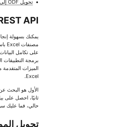
تحويل ODF إلى Excel Workbook باستخدام أوامر cURL
REST API لتحويل ODS إلى cel Workbook
مصنفات Excel باستخدام
برمجة التطبيقات ال
الميزات المتقدمة 
Excel.
ثانيًا، احصل على ب
حالي، فما عليك سو
تحويل المواد ال