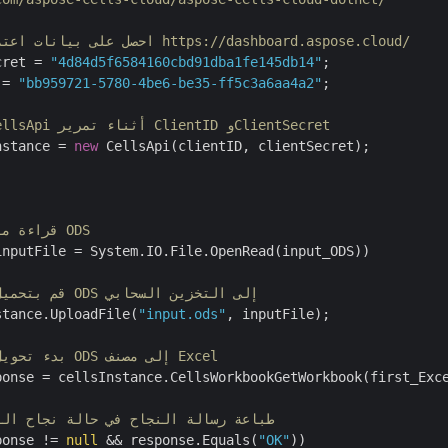
// احصل على بيانات اعتماد العميل من https://dashboard.aspose.cloud/
cret = 
"4d84d5f6584160cbd91dba1fe145db14"
 = 
"bb959721-5780-4be6-be35-ff5c3a6aa4a2"
;

// إنشاء مثيل CellsApi أثناء تمرير ClientID وClientSecret
nstance = 
new
 CellsApi(clientID, clientSecret);

// قراءة ملف الإدخال ODS
inputFile = System.IO.File.OpenRead(input_ODS))

// قم بتحميل ملف ODS إلى التخزين السحابي
stance.UploadFile(
"input.ods"
, inputFile);

// بدء تحويل ملف ODS إلى مصنف Excel
ponse = cellsInstance.CellsWorkbookGetWorkbook(first_Exc
// طباعة رسالة النجاح في حالة نجاح ال
ponse != 
null
 && response.Equals(
"OK"
))
