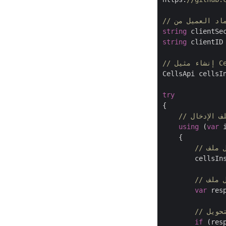
string
 clientSe
string
 clientID
CellsApi cellsI
try
{

using
 (
var
 
    {

        cellsIn
var
 res
تحويل
if
 (res