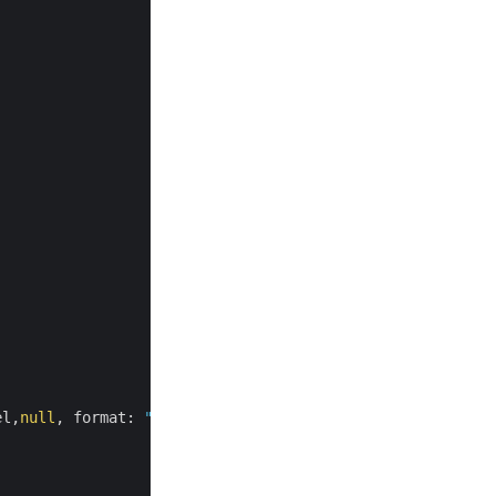
el,
null
, format: 
"XLS"
, isAutoFit: 
true
, 
null
, 
null
, 
nul