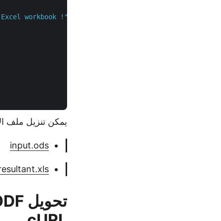
 Excel workbook !"
);

يمكن تنزيل ملف الإدخال ODS ومصنف Excel الناتج في
input.ods
resultant.xls
cURL