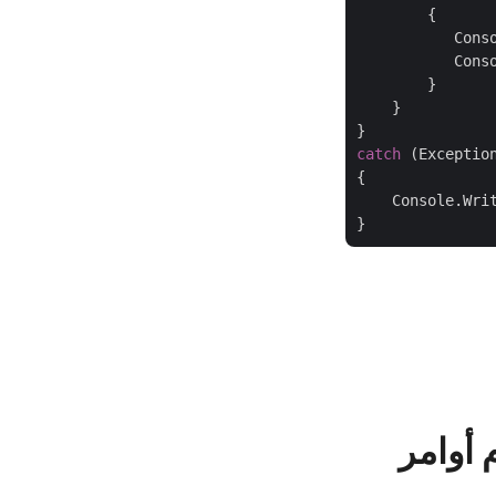
        {

           Cons
           Conso
        }

    }

catch
 (Exception
{

    Console.Wri
Exc باستخدام أوامر