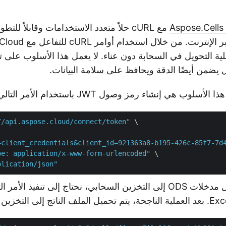
Aspose.Cells
مع cURL حلاً متعدد الاستخدامات وقابلاً لل
ODS إلى Excel عبر الإنترن
عملية التحويل في السحابة دون عناء. لا يعمل هذا الأسلوب على 
يضمن أيضًا الدقة ويحافظ على سلامة البيانات.
وب هي إنشاء رمز وصول JWT باستخدام الأمر التالي:
//api.aspose.cloud/connect/token"
 \

=client_credentials&client_id=921363a8-b195-426c-85f7-7d
pe: application/x-www-form-urlencoded"
 \

plication/json"
بمجرد قيامنا بتحميل مدخلات ODS إلى التخزين السحابي، نحتاج إلى تنفيذ