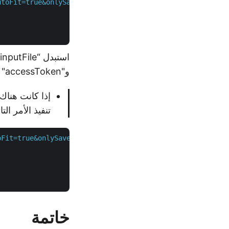
utoFit=true&onlySaveTable=false&outPath={resultantFile}&
و"accessToken" برمز وصول JWT الذي تم إنشاؤه أعلاه.
تنفيذ الأمر التا
oFit=true&onlySaveTable=false&checkExcelRestriction=true
خاتمة