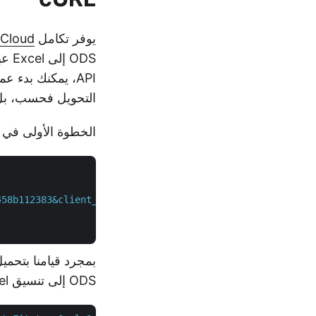
يوفر تكامل
 Cloud
API، يمكنك بدء 
التحويل فحسب، بل 
الخطوة الأولى في هذا الأسل
458b112383&client_secret=2bf81fca2f3ca1790e405c904b94d23
ODS إلى تنسيق Excel. بعد العملية الناجحة، يتم تحميل الملف الناتج إلى التخزين السحابي.