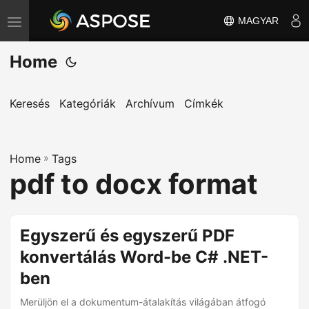
MAGYAR
T
o
Home
g
g
l
Keresés
Kategóriák
Archívum
Címkék
e
n
Home
a
»
Tags
pdf to docx format
v
i
g
Egyszerű és egyszerű PDF
a
konvertálás Word-be C# .NET-
t
i
ben
o
Merüljön el a dokumentum-átalakítás világában átfogó