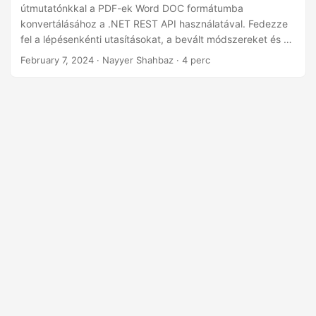
n
útmutatónkkal a PDF-ek Word DOC formátumba
konvertálásához a .NET REST API használatával. Fedezze
fel a lépésenkénti utasításokat, a bevált módszereket és a
kódolási példákat a dokumentumátalakítási folyamat
February 7, 2024
· Nayyer Shahbaz · 4 perc
egyszerűsítéséhez.