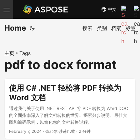
中文
切
换
Home
导
搜索
类别
档案
标签
航
主页
»
Tags
pdf to docx format
使用 C# .NET 轻松将 PDF 转换为
Word 文档
通过我们关于使用 .NET REST API 将 PDF 转换为 Word DOC
的全面指南深入了解文档转换的世界。探索分步说明、最佳实
践和编码示例，以简化您的文档转换过程。
February 7, 2024
· 奈耶尔·沙赫巴兹 · 2 分钟