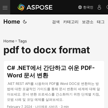
한국인
내
비
Home
게
검색
카테고리
보관소
태그
이
션
Home
»
Tags
전
pdf to docx format
환
C# .NET에서 간단하고 쉬운 PDF-
Word 문서 변환
.NET REST API를 사용하여 PDF를 Word DOC로 변환하는 방
법에 대한 포괄적인 가이드를 통해 문서 변환의 세계에 대해 알
아보세요. 문서 변환 프로세스를 간소화하기 위한 단계별 지침,
모범 사례 및 코딩 예제를 살펴보세요.
February 7, 2024
· 나이에르 샤바즈 · 3 min