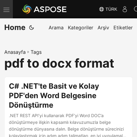
TÜRK
G
e
Home
z
Arama
Kategoriler
Arşiv
Etiketler
i
n
Anasayfa
»
Tags
m
pdf to docx format
e
y
i
C# .NET'te Basit ve Kolay
D
PDF'den Word Belgesine
e
Dönüştürme
ğ
i
.NET REST API’yi kullanarak PDF’yi Word DOC’a
ş
dönüştürmeye ilişkin kapsamlı kılavuzumuzla belge
dönüştürme dünyasına dalın. Belge dönüştürme sürecinizi
t
kolaylaştırmak için adım adım talimatları, en iyi uygulamaları