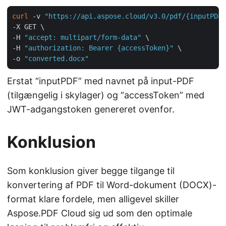
curl
 -v 
"https://api.aspose.cloud/v3.0/pdf/{inputPDF}
-X GET \

-H 
"accept: multipart/form-data"
 \

-H 
"authorization: Bearer {accessToken}"
 \

-o 
"converted.docx"
Erstat “inputPDF” med navnet på input-PDF
(tilgængelig i skylager) og “accessToken” med
JWT-adgangstoken genereret ovenfor.
Konklusion
Som konklusion giver begge tilgange til
konvertering af PDF til Word-dokument (DOCX)-
format klare fordele, men alligevel skiller
Aspose.PDF Cloud sig ud som den optimale