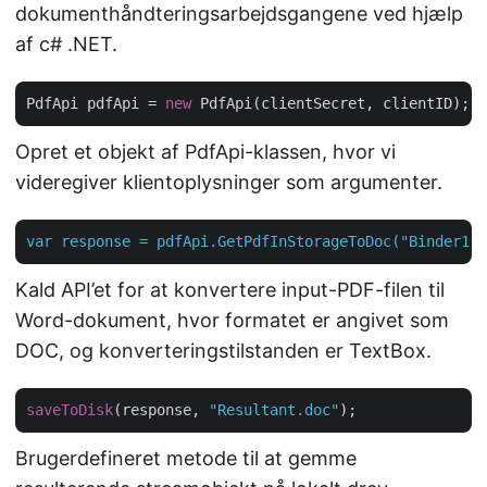
dokumenthåndteringsarbejdsgangene ved hjælp
af c# .NET.
PdfApi pdfApi = 
new
Opret et objekt af PdfApi-klassen, hvor vi
videregiver klientoplysninger som argumenter.
var
response
=
pdfApi.GetPdfInStorageToDoc("Binder1.p
Kald API’et for at konvertere input-PDF-filen til
Word-dokument, hvor formatet er angivet som
DOC, og konverteringstilstanden er TextBox.
saveToDisk
(response, 
"Resultant.doc"
Brugerdefineret metode til at gemme