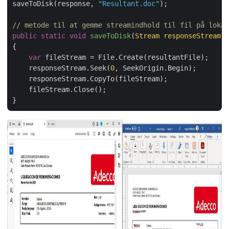
saveToDisk(response, 
"Resultant.doc"
);

// metode til at gemme streamindhold til fil på lokal
public
static
void
saveToDisk
(
Stream responseStream,
{

var
 fileStream = File.Create(resultantFile);

    responseStream.Seek(
0
, SeekOrigin.Begin);

    responseStream.CopyTo(fileStream);

    fileStream.Close();
