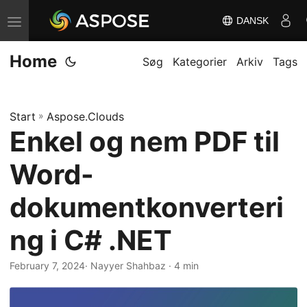
DANSK
S
k
Home
i
Søg
Kategorier
Arkiv
Tags
f
t
Start
»
Aspose.Clouds
n
Enkel og nem PDF til
a
v
Word-
i
g
dokumentkonverteri
a
ng i C# .NET
t
i
February 7, 2024
· Nayyer Shahbaz · 4 min
o
n