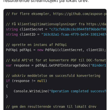
resulterende streamobjekt på lokalt drev.
// For flere eksempler, https://github.com/aspose-pdf
// Få klientlegitimationsoplysninger fra https://dash
string
 clientSecret = 
"c71cfe618cc6c0944f8f96bdef9813
string
 clientID = 
"163c02a1-fcaa-4f79-be54-33012487e7
// oprette en instans af PdfApi
PdfApi pdfApi = 
new
 PdfApi(clientSecret, clientID);

// Kald API'et for at konvertere PDF til DOC-format o
var
 response = pdfApi.GetPdfInStorageToDoc(
"Binder1.p
// udskriv meddelelse om succesfuld konvertering
if
 (response != 
null
)

{

    Console.WriteLine(
"Operation completed successful
}

// gem den resulterende stream til lokalt drev