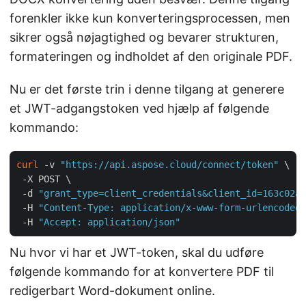
forenkler ikke kun konverteringsprocessen, men
sikrer også nøjagtighed og bevarer strukturen,
formateringen og indholdet af den originale PDF.
Nu er det første trin i denne tilgang at generere
et JWT-adgangstoken ved hjælp af følgende
kommando:
curl
 -v 
"https://api.aspose.cloud/connect/token"
 \

 -X POST \

 -d 
"grant_type=client_credentials&client_id=163c02a1
 -H 
"Content-Type: application/x-www-form-urlencoded"
 -H 
"Accept: application/json"
Nu hvor vi har et JWT-token, skal du udføre
følgende kommando for at konvertere PDF til
redigerbart Word-dokument online.