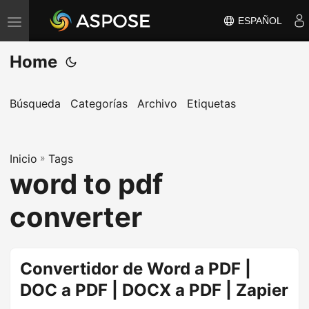
ESPAÑOL
A
l
Home
t
e
r
Búsqueda
Categorías
Archivo
Etiquetas
n
a
Inicio
r
»
Tags
word to pdf
n
a
converter
v
e
g
Convertidor de Word a PDF |
a
DOC a PDF | DOCX a PDF | Zapier
c