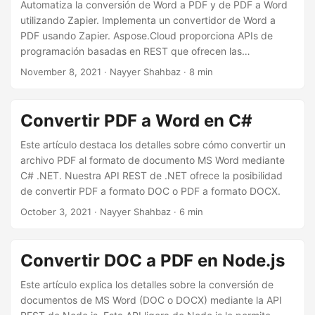
i
Automatiza la conversión de Word a PDF y de PDF a Word
utilizando Zapier. Implementa un convertidor de Word a
ó
PDF usando Zapier. Aspose.Cloud proporciona APIs de
n
programación basadas en REST que ofrecen las
capacidades para crear, editar y convertir Word, Excel,
November 8, 2021
· Nayyer Shahbaz · 8 min
PowerPoint, HTML, XPS, JPEG, etc. formatos a otros
formatos compatibles. Pero para automatizar el proceso de
conversión de documentos, ofrecemos una aplicación
Convertir PDF a Word en C#
convertidora de Word a PDF en Zapier que te permite
conectar tus repositorios de documentos desde Google
Este artículo destaca los detalles sobre cómo convertir un
Drive o Dropbox a nuestro servicio de procesamiento de
archivo PDF al formato de documento MS Word mediante
archivos y automatizar tus tareas diarias con facilidad.
C# .NET. Nuestra API REST de .NET ofrece la posibilidad
de convertir PDF a formato DOC o PDF a formato DOCX.
October 3, 2021
· Nayyer Shahbaz · 6 min
Convertir DOC a PDF en Node.js
Este artículo explica los detalles sobre la conversión de
documentos de MS Word (DOC o DOCX) mediante la API