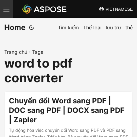
VIETNAMESE
C
h
Home
u
Tìm kiếm
Thể loại
lưu trữ
thẻ
y
ể
Trang chủ
»
Tags
n
word to pdf
đ
ổ
converter
i
đ
i
Chuyển đổi Word sang PDF |
ề
DOC sang PDF | DOCX sang PDF
u
| Zapier
h
ư
Tự động hóa việc chuyển đổi Word sang PDF và PDF sang
Word bằng Zapier. Triển khai Bộ chuyển đổi Word sang PDF