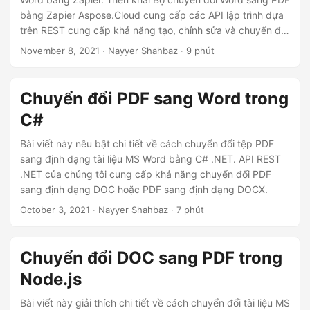
ớ
bằng Zapier Aspose.Cloud cung cấp các API lập trình dựa
n
trên REST cung cấp khả năng tạo, chỉnh sửa và chuyển đổi
g
Word, Excel, PowerPoint, HTML, XPS, JPEG, v.v. sang các
November 8, 2021
· Nayyer Shahbaz · 9 phút
định dạng khác được hỗ trợ. Nhưng để tự động hóa quá
trình chuyển đổi tài liệu, chúng tôi cung cấp một ứng dụng
chuyển đổi Word sang PDF trên Zapier cho phép bạn kết
Chuyển đổi PDF sang Word trong
nối các kho tài liệu của mình từ Google Drive hoặc Dropbox
C#
đến dịch vụ xử lý tệp của chúng tôi và tự động hóa các tác
vụ hàng ngày của bạn một cách dễ dàng.
Bài viết này nêu bật chi tiết về cách chuyển đổi tệp PDF
sang định dạng tài liệu MS Word bằng C# .NET. API REST
.NET của chúng tôi cung cấp khả năng chuyển đổi PDF
sang định dạng DOC hoặc PDF sang định dạng DOCX.
October 3, 2021
· Nayyer Shahbaz · 7 phút
Chuyển đổi DOC sang PDF trong
Node.js
Bài viết này giải thích chi tiết về cách chuyển đổi tài liệu MS