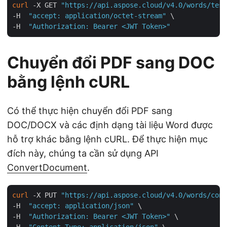
curl
 -X GET 
"https://api.aspose.cloud/v4.0/words/test
-H  
"accept: application/octet-stream"
 \

-H  
"Authorization: Bearer <JWT Token>"
Chuyển đổi PDF sang DOC
bằng lệnh cURL
Có thể thực hiện chuyển đổi PDF sang
DOC/DOCX và các định dạng tài liệu Word được
hỗ trợ khác bằng lệnh cURL. Để thực hiện mục
đích này, chúng ta cần sử dụng API
ConvertDocument
.
curl
 -X PUT 
"https://api.aspose.cloud/v4.0/words/conv
-H  
"accept: application/json"
 \

-H  
"Authorization: Bearer <JWT Token>"
 \

-H  
"Content-Type: application/json"
 \
