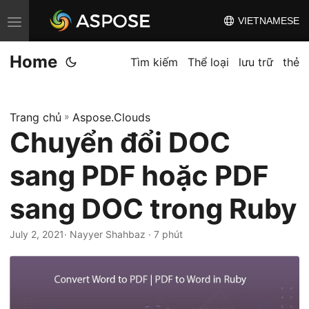
VIETNAMESE
C
h
Home
u
Tìm kiếm
Thể loại
lưu trữ
thẻ
y
ể
Trang chủ
»
Aspose.Clouds
n
Chuyển đổi DOC
đ
ổ
sang PDF hoặc PDF
i
đ
sang DOC trong Ruby
i
July 2, 2021
· Nayyer Shahbaz · 7 phút
ề
u
h
ư