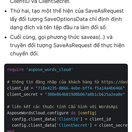
ClientID và ClientSecret.
Thứ hai, tạo một thể hiện của SaveAsRequest
lấy đối tượng SaveOptionsData chỉ định định
dạng đích và tên tệp đầu ra làm đối số.
Cuối cùng, gọi phương thức saveas(..) và
truyền đối tượng SaveAsRequest để thực hiện
chuyển đổi.
require
'aspose_words_cloud'
# thông tin đăng nhập của khách hàng từ https://dashb
client_id = 
"718e4235-8866-4ebe-bff4-f5a14a4b6466"
client_secret = 
"388e864b819d8b067a8b1cb625a2ea8e"
# liên kết các thuộc tính Cấu hình với WordsApi
AsposeWordsCloud.configure 
do
|config|
  config.client_data[
'ClientId'
] = client_id

  config.client_data[
'ClientSecret'
end