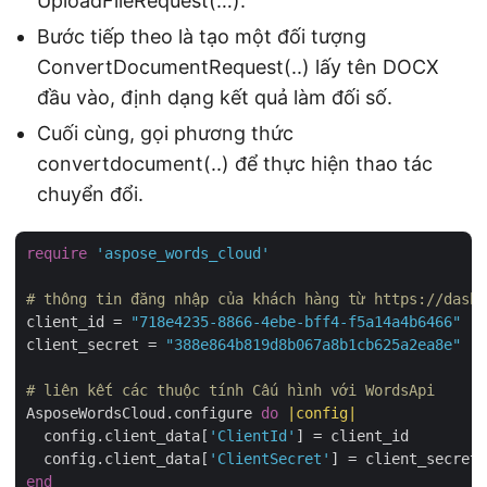
UploadFileRequest(…).
Bước tiếp theo là tạo một đối tượng
ConvertDocumentRequest(..) lấy tên DOCX
đầu vào, định dạng kết quả làm đối số.
Cuối cùng, gọi phương thức
convertdocument(..) để thực hiện thao tác
chuyển đổi.
require
'aspose_words_cloud'
# thông tin đăng nhập của khách hàng từ https://dashb
client_id = 
"718e4235-8866-4ebe-bff4-f5a14a4b6466"
client_secret = 
"388e864b819d8b067a8b1cb625a2ea8e"
# liên kết các thuộc tính Cấu hình với WordsApi
AsposeWordsCloud.configure 
do
|config|
  config.client_data[
'ClientId'
] = client_id

  config.client_data[
'ClientSecret'
end