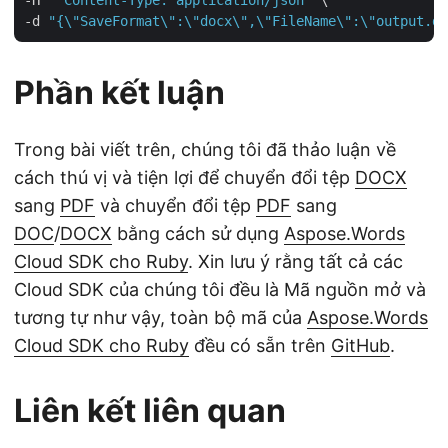
-d 
"{\"SaveFormat\":\"docx\",\"FileName\":\"output.do
Phần kết luận
Trong bài viết trên, chúng tôi đã thảo luận về
cách thú vị và tiện lợi để chuyển đổi tệp
DOCX
sang
PDF
và chuyển đổi tệp
PDF
sang
DOC
/
DOCX
bằng cách sử dụng
Aspose.Words
Cloud SDK cho Ruby
. Xin lưu ý rằng tất cả các
Cloud SDK của chúng tôi đều là Mã nguồn mở và
tương tự như vậy, toàn bộ mã của
Aspose.Words
Cloud SDK cho Ruby
đều có sẵn trên
GitHub
.
Liên kết liên quan