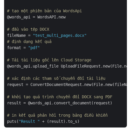
# tạo một phiên bản của WordsApi
@words_api = WordsAPI.new

# đầu vào tệp DOCX
fileName = 
"test_multi_pages.docx"
# định dạng kết quả
format = 
"pdf"
# Tải tài liệu gốc lên Cloud Storage
@words_api.upload_file UploadFileRequest.new(File.new
# xác định các tham số chuyển đổi tài liệu
request = ConvertDocumentRequest.new(File.new(fileNam
# khởi tạo quá trình chuyển đổi DOCX sang PDF
result = @words_api.convert_document(request)

# in kết quả phản hồi trong bảng điều khiển
puts(
"Result "