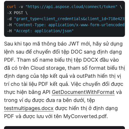
curl
 -v 
"https://api.aspose.cloud/connect/token"
 \

-X POST \

-d 
"grant_type=client_credentials&client_id=718e4235-
-H 
"Content-Type: application/x-www-form-urlencoded"
 
-H 
"Accept: application/json"
Sau khi tạo mã thông báo JWT mới, hãy sử dụng
lệnh sau để chuyển đổi tệp DOC sang định dạng
PDF. Tham số name biểu thị tệp DOCX đầu vào
đã có trên Cloud storage, tham số format biểu thị
định dạng của tệp kết quả và outPath hiển thị vị
trí cho tài liệu PDF kết quả. Việc chuyển đổi được
thực hiện bằng API
GetDocumentWithFormat
và
trong ví dụ được đưa ra bên dưới, tệp
testmultipages.docx
được hiển thị ở định dạng
PDF và được lưu với tên MyConverted.pdf.