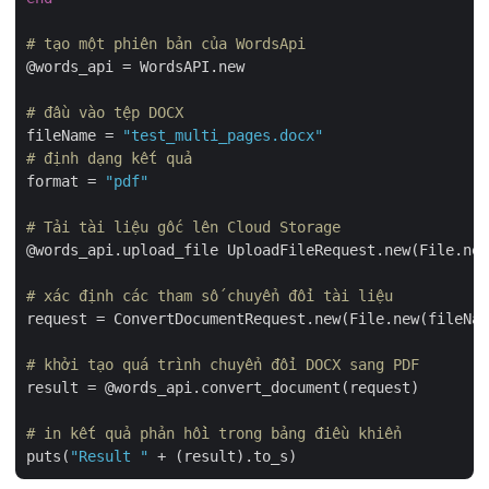
# tạo một phiên bản của WordsApi
@words_api = WordsAPI.new

# đầu vào tệp DOCX
fileName = 
"test_multi_pages.docx"
# định dạng kết quả
format = 
"pdf"
# Tải tài liệu gốc lên Cloud Storage
@words_api.upload_file UploadFileRequest.new(File.new
# xác định các tham số chuyển đổi tài liệu
request = ConvertDocumentRequest.new(File.new(fileNam
# khởi tạo quá trình chuyển đổi DOCX sang PDF
result = @words_api.convert_document(request)

# in kết quả phản hồi trong bảng điều khiển
puts(
"Result "