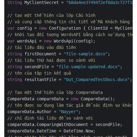
String
 MyClientSecret = 
"b8da4ee37494f2ef8da3c727f3a0
// tạo một thể hiện của lớp Cấu hình 
// và cung cấp thông tin chi tiết về Mã khách hàng và
var
 config = 
new
// khởi tạo đối tượng WordsAPI bằng cách sử dụng thể 
var
 wordsApi = 
new
// tài liệu đầu vào đầu tiên
string
 firstDocument = 
"file-sample.docx"
// tài liệu thứ hai được so sánh với
string
 secondFile = 
"file-sample-updated.docx"
// tên của tập tin kết quả
string
 resultantFile = 
"Out_ComparedTestDocs.docx"
;

// Tạo một thể hiện của lớp CompareData
CompareData compareData = 
new
// tên được sử dụng làm tác giả để xác định sự khác b
compareData.Author = 
"Nayyer"
// chỉ định tài liệu để so sánh với
compareData.ComparingWithDocument = secondFile;
