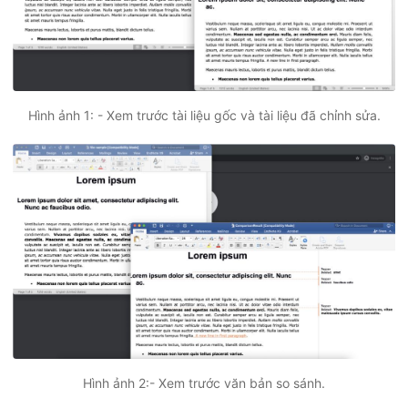
Hình ảnh 1: - Xem trước tài liệu gốc và tài liệu đã chỉnh sửa.
Hình ảnh 2:- Xem trước văn bản so sánh.