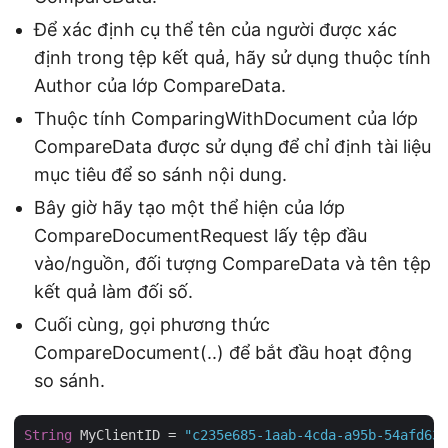
Để xác định cụ thể tên của người được xác
định trong tệp kết quả, hãy sử dụng thuộc tính
Author của lớp CompareData.
Thuộc tính ComparingWithDocument của lớp
CompareData được sử dụng để chỉ định tài liệu
mục tiêu để so sánh nội dung.
Bây giờ hãy tạo một thể hiện của lớp
CompareDocumentRequest lấy tệp đầu
vào/nguồn, đối tượng CompareData và tên tệp
kết quả làm đối số.
Cuối cùng, gọi phương thức
CompareDocument(..) để bắt đầu hoạt động
so sánh.
String
 MyClientID = 
"c235e685-1aab-4cda-a95b-54afd63e