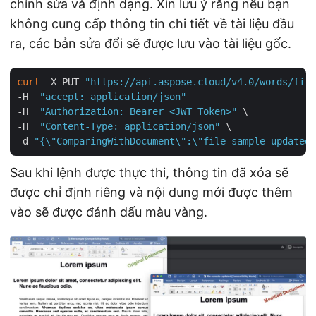
chỉnh sửa và định dạng. Xin lưu ý rằng nếu bạn
không cung cấp thông tin chi tiết về tài liệu đầu
ra, các bản sửa đổi sẽ được lưu vào tài liệu gốc.
curl
 -X PUT 
"https://api.aspose.cloud/v4.0/words/file
-H  
"accept: application/json"
-H  
"Authorization: Bearer <JWT Token>"
 \

-H  
"Content-Type: application/json"
 \

-d 
"{\"ComparingWithDocument\":\"file-sample-updated.
Sau khi lệnh được thực thi, thông tin đã xóa sẽ
được chỉ định riêng và nội dung mới được thêm
vào sẽ được đánh dấu màu vàng.