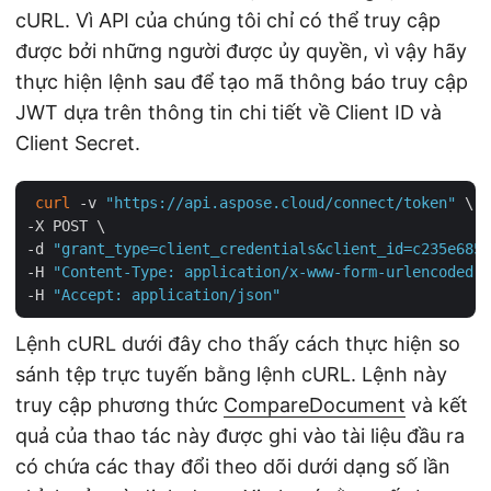
cURL. Vì API của chúng tôi chỉ có thể truy cập
được bởi những người được ủy quyền, vì vậy hãy
thực hiện lệnh sau để tạo mã thông báo truy cập
JWT dựa trên thông tin chi tiết về Client ID và
Client Secret.
curl
 -v 
"https://api.aspose.cloud/connect/token"
 \

-X POST \

-d 
"grant_type=client_credentials&client_id=c235e685-
-H 
"Content-Type: application/x-www-form-urlencoded"
 
-H 
"Accept: application/json"
Lệnh cURL dưới đây cho thấy cách thực hiện so
sánh tệp trực tuyến bằng lệnh cURL. Lệnh này
truy cập phương thức
CompareDocument
và kết
quả của thao tác này được ghi vào tài liệu đầu ra
có chứa các thay đổi theo dõi dưới dạng số lần