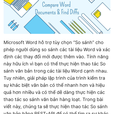
ớ
n
g
Microsoft Word hỗ trợ tùy chọn “So sánh” cho
phép người dùng so sánh các tài liệu Word và xác
định các thay đổi mới được thêm vào. Tính năng
này hữu ích vì bạn có thể thực hiện thao tác So
sánh văn bản trong các tài liệu Word cạnh nhau.
Tuy nhiên, giải pháp lập trình của trình kiểm tra
sự khác biệt văn bản có thể nhanh hơn và hiệu
quả hơn nhiều và có thể dễ dàng thực hiện các
thao tác so sánh văn bản hàng loạt. Trong bài
viết này, chúng ta sẽ thực hiện thao tác So sánh
văn bản bằng REST-API để có thể tìm ra sự khác