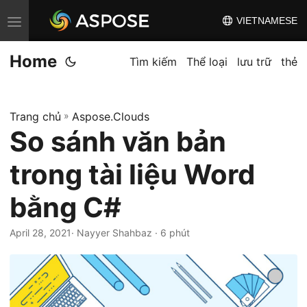
VIETNAMESE
C
h
Home
u
Tìm kiếm
Thể loại
lưu trữ
thẻ
y
ể
Trang chủ
»
Aspose.Clouds
n
So sánh văn bản
đ
ổ
trong tài liệu Word
i
đ
bằng C#
i
April 28, 2021
· Nayyer Shahbaz · 6 phút
ề
u
h
ư