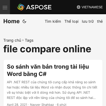
VIETNAMESE
C
h
Home
u
Tìm kiếm
Thể loại
lưu trữ
thẻ
y
ể
Trang chủ
»
Tags
n
file compare online
đ
ổ
i
So sánh văn bản trong tài liệu
đ
Word bằng C#
i
ề
API .NET REST của chúng tôi cung cấp khả năng so sánh
u
hai hoặc nhiều tài liệu Word và nhận được thông tin chi tiết
về sự khác biệt với ít dòng mã hơn. Sử dụng API .NET
h
REST độc lập với nền tảng của chúng tôi để so sánh hai
ư
hoặc nhiều tài liệu Word.
April 28, 2021
· Nayyer Shahbaz · 6 phút