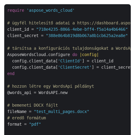
require
'aspose_words_cloud'
# ügyfél hitelesítő adatai a https://dashboard.aspose
client_id = 
"718e4235-8866-4ebe-bff4-f5a14a4b6466"
client_secret = 
"388e864b819d8b067a8b1cb625a2ea8e"
# társítsa a konfigurációs tulajdonságokat a WordsApi
AsposeWordsCloud.configure 
do
|config|
  config.client_data[
'ClientId'
] = client_id

  config.client_data[
'ClientSecret'
end
# hozzon létre egy WordsApi példányt
@words_api = WordsAPI.new

# bemeneti DOCX fájlt
fileName = 
"test_multi_pages.docx"
# eredő formátum
format = 
"pdf"