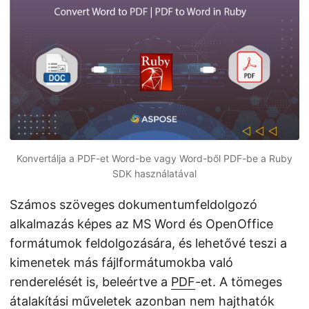
n
Konvertálja a PDF-et Word-be vagy Word-ből PDF-be a Ruby
SDK használatával
Számos szöveges dokumentumfeldolgozó
alkalmazás képes az MS Word és OpenOffice
formátumok feldolgozására, és lehetővé teszi a
kimenetek más fájlformátumokba való
renderelését is, beleértve a
PDF
-et. A tömeges
átalakítási műveletek azonban nem hajthatók