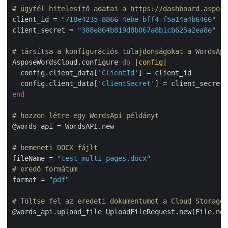
# ügyfél hitelesítő adatai a https://dashboard.aspose
client_id = 
"718e4235-8866-4ebe-bff4-f5a14a4b6466"
client_secret = 
"388e864b819d8b067a8b1cb625a2ea8e"
# társítsa a konfigurációs tulajdonságokat a WordsApi
AsposeWordsCloud.configure 
do
|config|
  config.client_data[
'ClientId'
] = client_id

  config.client_data[
'ClientSecret'
end
# hozzon létre egy WordsApi példányt
@words_api = WordsAPI.new

# bemeneti DOCX fájlt
fileName = 
"test_multi_pages.docx"
# eredő formátum
format = 
"pdf"
# Töltse fel az eredeti dokumentumot a Cloud Storage 
@words_api.upload_file UploadFileRequest.new(File.new