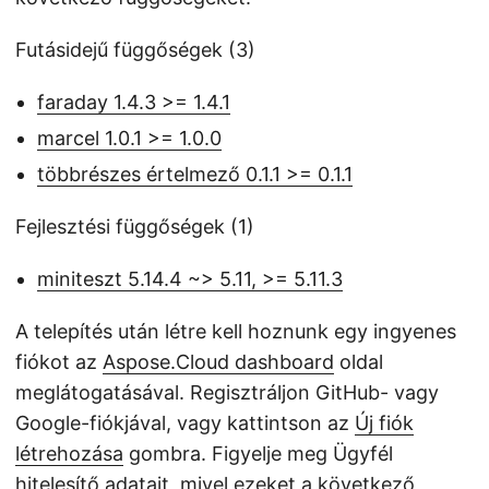
Futásidejű függőségek (3)
faraday 1.4.3 >= 1.4.1
marcel 1.0.1 >= 1.0.0
többrészes értelmező 0.1.1 >= 0.1.1
Fejlesztési függőségek (1)
miniteszt 5.14.4 ~> 5.11, >= 5.11.3
A telepítés után létre kell hoznunk egy ingyenes
fiókot az
Aspose.Cloud dashboard
oldal
meglátogatásával. Regisztráljon GitHub- vagy
Google-fiókjával, vagy kattintson az
Új fiók
létrehozása
gombra. Figyelje meg Ügyfél
hitelesítő adatait, mivel ezeket a következő