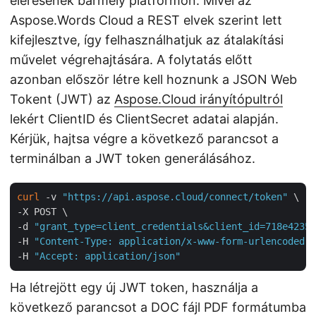
elérésének bármely platformon. Mivel az
Aspose.Words Cloud a REST elvek szerint lett
kifejlesztve, így felhasználhatjuk az átalakítási
művelet végrehajtására. A folytatás előtt
azonban először létre kell hoznunk a JSON Web
Tokent (JWT) az
Aspose.Cloud irányítópultról
lekért ClientID és ClientSecret adatai alapján.
Kérjük, hajtsa végre a következő parancsot a
terminálban a JWT token generálásához.
curl
 -v 
"https://api.aspose.cloud/connect/token"
 \

-X POST \

-d 
"grant_type=client_credentials&client_id=718e4235-
-H 
"Content-Type: application/x-www-form-urlencoded"
 
-H 
"Accept: application/json"
Ha létrejött egy új JWT token, használja a
következő parancsot a DOC fájl PDF formátumba