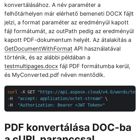
konvertálásához. A név paraméter a
felhőtárhelyen már elérhető bemeneti DOCX fájlt
jelzi, a format paraméter az eredményül kapott
fájl formátumát, az outPath pedig az eredményül
kapott PDF-dokumentum helyét. Az átalakítás a
GetDocumentWithFormat
API használatával
történik, és az alábbi példában a
testmultipages.docx
fájl PDF formátumba kerül,
és MyConverted.pdf néven mentődik.
curl
 -X GET 
"https://api.aspose.cloud/v4.0/words/test
-H  
"accept: application/octet-stream"
 \

-H  
"Authorization: Bearer <JWT Token>"
PDF konvertálása DOC-ba
a cURL paranccsal