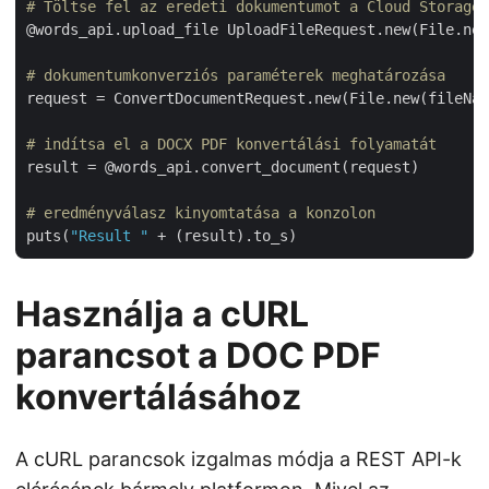
# Töltse fel az eredeti dokumentumot a Cloud Storage 
@words_api.upload_file UploadFileRequest.new(File.new
# dokumentumkonverziós paraméterek meghatározása
request = ConvertDocumentRequest.new(File.new(fileNam
# indítsa el a DOCX PDF konvertálási folyamatát
result = @words_api.convert_document(request)

# eredményválasz kinyomtatása a konzolon
puts(
"Result "
Használja a cURL
parancsot a DOC PDF
konvertálásához
A cURL parancsok izgalmas módja a REST API-k