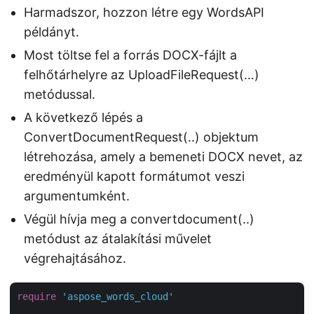
Harmadszor, hozzon létre egy WordsAPI
példányt.
Most töltse fel a forrás DOCX-fájlt a
felhőtárhelyre az UploadFileRequest(…)
metódussal.
A következő lépés a
ConvertDocumentRequest(..) objektum
létrehozása, amely a bemeneti DOCX nevet, az
eredményül kapott formátumot veszi
argumentumként.
Végül hívja meg a convertdocument(..)
metódust az átalakítási művelet
végrehajtásához.
require
'aspose_words_cloud'