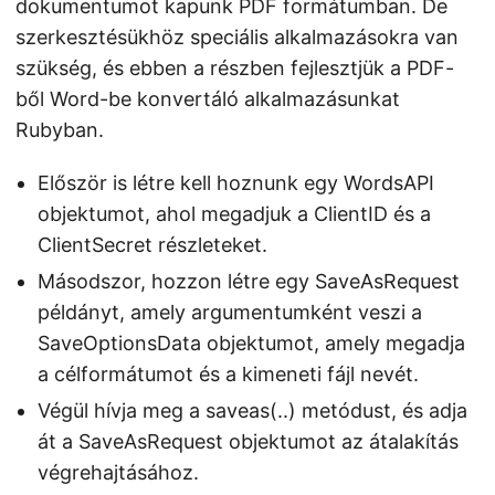
dokumentumot kapunk PDF formátumban. De
szerkesztésükhöz speciális alkalmazásokra van
szükség, és ebben a részben fejlesztjük a PDF-
ből Word-be konvertáló alkalmazásunkat
Rubyban.
Először is létre kell hoznunk egy WordsAPI
objektumot, ahol megadjuk a ClientID és a
ClientSecret részleteket.
Másodszor, hozzon létre egy SaveAsRequest
példányt, amely argumentumként veszi a
SaveOptionsData objektumot, amely megadja
a célformátumot és a kimeneti fájl nevét.
Végül hívja meg a saveas(..) metódust, és adja
át a SaveAsRequest objektumot az átalakítás
végrehajtásához.