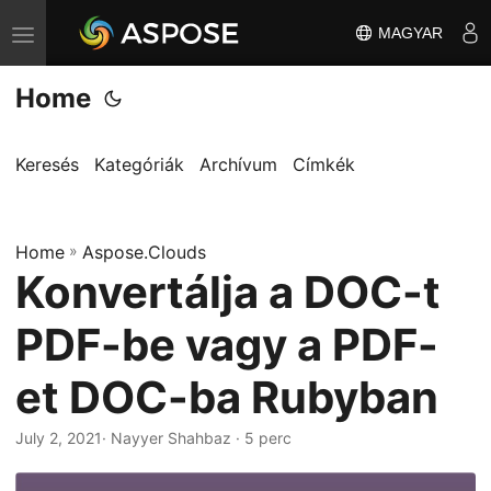
MAGYAR
T
o
Home
g
g
l
Keresés
Kategóriák
Archívum
Címkék
e
n
Home
a
»
Aspose.Clouds
Konvertálja a DOC-t
v
i
PDF-be vagy a PDF-
g
a
et DOC-ba Rubyban
t
i
July 2, 2021
· Nayyer Shahbaz · 5 perc
o