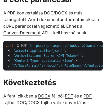
A PDF konvertálása DOC/DOCX és más
támogatott Word dokumentumformátumokká a
cURL paranccsal végezhető el. Ehhez a
ConvertDocument
API-t kell használnunk.
curl
 -X PUT 
"https://api.aspose.cloud/v4.0/words/conv
-H  
"accept: application/json"
 \

-H  
"Authorization: Bearer <JWT Token>"
 \

-H  
"Content-Type: application/json"
 \

-d 
"{\"SaveFormat\":\"docx\",\"FileName\":\"output.do
Következtetés
A fenti cikkben a
DOCX
fájlból
PDF
és a
PDF
fájlból
DOC
/
DOCX
fájlba való konvertálás