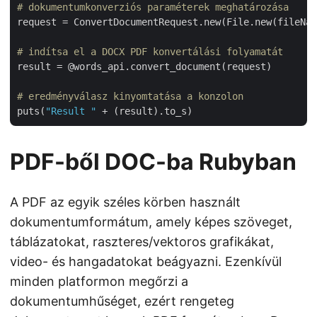
# dokumentumkonverziós paraméterek meghatározása
request = ConvertDocumentRequest.new(File.new(fileNam
# indítsa el a DOCX PDF konvertálási folyamatát
result = @words_api.convert_document(request)

# eredményválasz kinyomtatása a konzolon
puts(
"Result "
PDF-ből DOC-ba Rubyban
A PDF az egyik széles körben használt
dokumentumformátum, amely képes szöveget,
táblázatokat, raszteres/vektoros grafikákat,
video- és hangadatokat beágyazni. Ezenkívül
minden platformon megőrzi a
dokumentumhűséget, ezért rengeteg