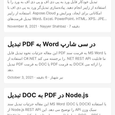
n
تبدیل خودکار فایل ورد به پی دی اف و پی دی اف به ورد را با
استفاده از زاپیر انجام دهید. پیاده‌سازی تبدیل‌گر ورد به پی دی اف با
استفاده از زاپیر. Aspose.Cloud امکاناتی برای ایجاد، ویرایش و
تبدیل فرمت‌های Word، Excel، PowerPoint، HTML، XPS، JPEG
و غیره به فرمت‌های پشتیبانی شده دیگر ارائه می‌دهد. اما برای
· Nayyer Shahbaz · 7 دقیقه
November 8, 2021
خودکارسازی فرآیند تبدیل مدرک، یک اپلیکیشن مبدل Word به PDF
در Zapier ارائه می‌دهیم که به شما اجازه می‌دهد مخازن مدارک
خود را از Google Drive یا Dropbox به خدمات پردازش فایل ما
تبدیل PDF به Word در سی شارپ
متصل کنید و کارهای روزانه خود را به راحتی خودکار کنید.
این مقاله جزئیات نحوه تبدیل فایل PDF به فرمت سند MS Word با
استفاده از C#.NET را برجسته می کند. NET REST API ما قابلیت
تبدیل PDF به فرمت DOC یا PDF به فرمت DOCX را ارائه می
دهد.
· نیر شهباز · 6 دقیقه
October 3, 2021
تبدیل DOC به PDF در Node.js
این مقاله جزئیات تبدیل سند MS Word (DOC یا DOCX) با استفاده
از Node.js REST API را توضیح می دهد. این API سبک وزن