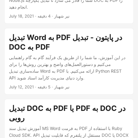
Node.js شما را قادر می سازد تا تبدیل یکپارچه DOC به PDF را
انجام دهید.
· نیر شهباز · 4 دقیقه
July 18, 2021
تبدیل Word به PDF در پایتون - تبدیل
DOC به PDF
در این آموزش، ما شما را از طریق یک فرآیند گام به گام راهنمایی
می‌کنیم و دستورالعمل‌های واضح و بهترین روش‌ها را برای
ساده‌سازی تبدیل Word به PDF ارائه می‌کنیم. با Python REST
API وارد دنیای مدیریت کارآمد اسناد شوید.
· نیر شهباز · 5 دقیقه
July 12, 2021
تبدیل DOC به PDF یا PDF به DOC در
روبی
آموزش تبدیل سند MS Word به فرمت PDF با استفاده از Ruby
Cloud SDK. API مستقل از پلتفرم که قابلیت تبدیل DOC یا DOCX