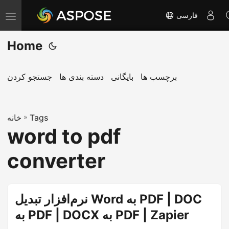
فارسی
T
o
Home
g
g
l
برچسب ها
بایگانی
دسته بندی ها
جستجو کردن
e
n
Tags
»
a
خانه
word to pdf
v
i
converter
g
a
t
نرم‌افزار تبدیل Word به PDF | DOC
i
به PDF | DOCX به PDF | Zapier
o