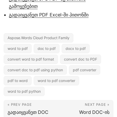
გამოყენებით
გადაიყვანეთ PDF Excel-ში პითონში
Aspose.Words Cloud Product Family
word to pdf
doc to pdf
docx to pdf
convert word to pdf format
convert doc to PDF
convert doc to pdf using python
pdf converter
pdf to word
word to pdf converter
word to pdf python
« PREV PAGE
NEXT PAGE »
გადაიყვანეთ DOC
Word DOC-ის