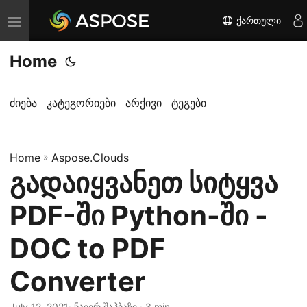
ქართული
T
o
Home
g
g
l
ძიება
კატეგორიები
არქივი
ტეგები
e
n
Home
a
»
Aspose.Clouds
გადაიყვანეთ სიტყვა
v
i
PDF-ში Python-ში -
g
a
DOC to PDF
t
Converter
i
o
July 12, 2021
· ნაიერ შაჰბაზი · 3 min