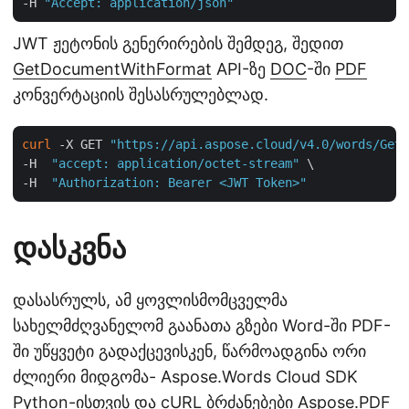
-H 
"Accept: application/json"
JWT ჟეტონის გენერირების შემდეგ, შედით
GetDocumentWithFormat
API-ზე
DOC
-ში
PDF
კონვერტაციის შესასრულებლად.
curl
 -X GET 
"https://api.aspose.cloud/v4.0/words/GetS
-H  
"accept: application/octet-stream"
 \

-H  
"Authorization: Bearer <JWT Token>"
დასკვნა
დასასრულს, ამ ყოვლისმომცველმა
სახელმძღვანელომ გაანათა გზები Word-ში PDF-
ში უწყვეტი გადაქცევისკენ, წარმოადგინა ორი
ძლიერი მიდგომა- Aspose.Words Cloud SDK
Python-ისთვის და cURL ბრძანებები Aspose.PDF