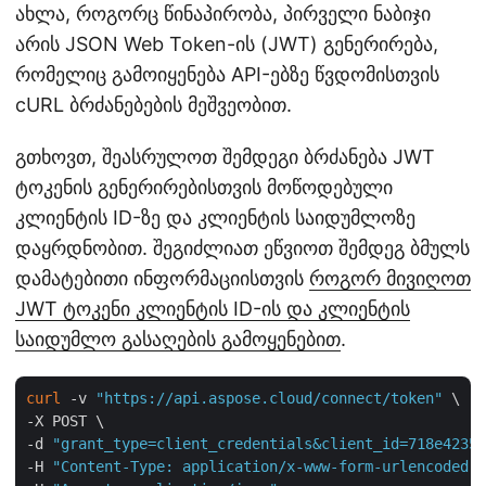
ახლა, როგორც წინაპირობა, პირველი ნაბიჯი
არის JSON Web Token-ის (JWT) გენერირება,
რომელიც გამოიყენება API-ებზე წვდომისთვის
cURL ბრძანებების მეშვეობით.
გთხოვთ, შეასრულოთ შემდეგი ბრძანება JWT
ტოკენის გენერირებისთვის მოწოდებული
კლიენტის ID-ზე და კლიენტის საიდუმლოზე
დაყრდნობით. შეგიძლიათ ეწვიოთ შემდეგ ბმულს
დამატებითი ინფორმაციისთვის
როგორ მივიღოთ
JWT ტოკენი კლიენტის ID-ის და კლიენტის
საიდუმლო გასაღების გამოყენებით
.
curl
 -v 
"https://api.aspose.cloud/connect/token"
 \

-X POST \

-d 
"grant_type=client_credentials&client_id=718e4235-
-H 
"Content-Type: application/x-www-form-urlencoded"
 