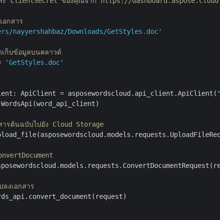
และ ClientSecret ของคุณจาก https://dashboard.aspose.cloud
ตเอกสาร
ers/nayyershahbaz/Downloads/GetStyles.doc'
ดเก็บข้อมูลบนคลาวด์
= 
'GetStyles.doc'
ient: ApiClient = asposewordscloud.api_client.ApiClient(
WordsApi(word_api_client)

สารต้นฉบับไปยัง Cloud Storage
pload_file(asposewordscloud.models.requests.UploadFileRe
ConvertDocument
sposewordscloud.models.requests.ConvertDocumentRequest(r
ปลงเอกสาร 
ds_api.convert_document(request)
