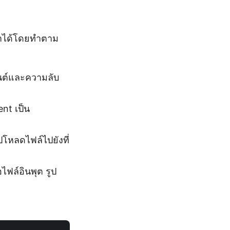
ทำได้โดยทำตาม
อนต์และความลับ
ent เป็น
ปโหลดไฟล์ไปยังที่
ฟล์อินพุต รูป