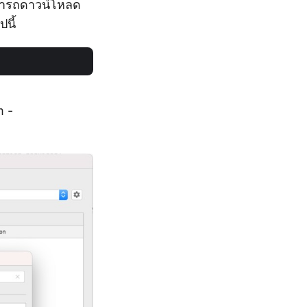
ามารถดาวน์โหลด
นี้
m -