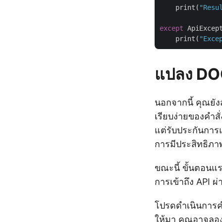
    print(
"Resu
except
 ApiExcep
    print(
"Exce
แปลง DOC
นอกจากนี้ คุณย
เรียบง่ายของคำสั
แต่รับประกันการแ
การมีประสิทธิภาพ
ขณะนี้ ขั้นตอนแ
การเข้าถึง API ผ
โปรดดำเนินการคำส
ให้มา คุณอาจลองเยี