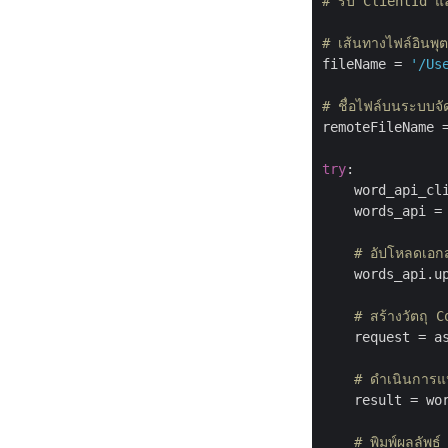
# รับ ClientId 
# เส้นทางไฟล์อินพุ
fileName = 
'/Us
# ชื่อไฟล์บนระบบจั
remoteFileName 
try
:

    word_api_cl
    words_api = 
# อัปโหลดเอก
    words_api.u
# สร้างวัตถุ 
    request = a
# ดำเนินการแ
    result = wor
# พิมพ์ผลลัพธ์