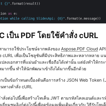
lt {}"
.format(result))

tion 
as
 e:

ption while calling SlidesApi: {0}"
 เป็น PDF โดยใช้คำสั่ง cURL
ังสามารถใช้ประโยชน์จากพลังของ
Aspose.PDF Cloud
API
่ง cURL เพื่อเป็นโซลูชันที่มีประสิทธิภาพและหลากหลาย แนว
ปลงเอกสารที่แม่นยำและเชื่อถือได้เท่านั้น แต่ยังทำให้ก
มากขึ้น ทำให้นักพัฒนาเข้าถึงได้มากขึ้นอีกด้วย
รกเป็นข้อกำหนดเบื้องต้นคือการสร้าง JSON Web Token (J
่านทางคำสั่ง cURL
ั่งต่อไปนี้เพื่อสร้างโทเค็น JWT ตามรหัสไคลเอนต์และรหั
่ยมชมลิงก์ต่อไปนี้เพื่อดูข้อมูลเพิ่มเติมเกี่ยวกับ
วิธีรับโท