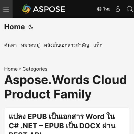
ไทย
T
o
Home
g
g
l
ค้นหา
หมวดหมู่
คลังเก็บเอกสารสำคัญ
แท็ก
e
n
Home
a
»
Categories
Aspose.Words Cloud
v
i
Product Family
g
a
t
แปลง EPUB เป็นเอกสาร Word ใน
i
C# .NET – EPUB เป็น DOCX ผ่าน
o