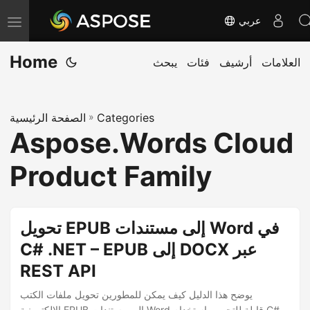
عربي
T
o
Home
العلامات
أرشيف
فئات
يبحث
g
g
l
Categories
»
الصفحة الرئيسية
e
Aspose.Words Cloud
n
a
Product Family
v
i
g
تحويل EPUB إلى مستندات Word في
a
C# .NET – EPUB إلى DOCX عبر
t
REST API
i
o
يوضح هذا الدليل كيف يمكن للمطورين تحويل ملفات الكتب
الإلكترونية EPUB إلى مستندات Word قابلة للتحرير باستخدام C#