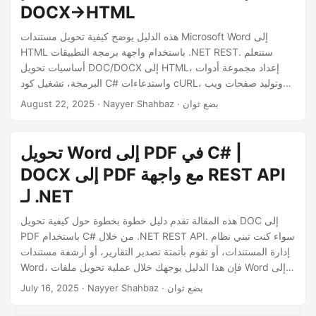
DOCX→HTML
هذه الدليل يوضح كيفية تحويل مستندات Microsoft Word إلى
HTML باستخدام واجهة برمجة التطبيقات .NET REST. ستتعلم
أساسيات تحويل DOC/DOCX إلى HTML، إعداد مجموعة أدوات
البرمجة، تشغيل كود C# واستدعاءات cURL، وتوليد صفحات ويب
نظيفة وصديقة للمحمول من محتوى Word Online.
· Nayyer Shahbaz · بضع ثوان
August 22, 2025
تحويل Word إلى PDF في C# |
DOCX إلى PDF مع واجهة REST API
لـ .NET
هذه المقالة تقدم دليل خطوة بخطوة حول كيفية تحويل DOC إلى
PDF باستخدام C# من خلال .NET REST API. سواء كنت تبني نظام
إدارة المستندات، أو تقوم بأتمتة تصدير التقارير، أو أرشفة مستندات
Word، فإن هذا الدليل يوجهك خلال عملية تحويل ملفات Word إلى
PDF باستخدام Aspose.Words Cloud SDK لـ .NET.
· Nayyer Shahbaz · بضع ثوان
July 16, 2025