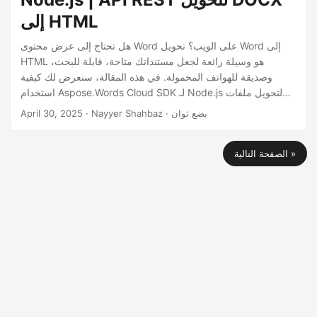
إلى HTML
هل تحتاج إلى عرض محتوى Word على الويب؟ تحويل Word إلى
HTML هو وسيلة رائعة لجعل مستنداتك متاحة، قابلة للبحث،
وصديقة للهواتف المحمولة. في هذه المقالة، سنعرض لك كيفية
استخدام Aspose.Words Cloud SDK لـ Node.js لتحويل ملفات
DOCX أو DOC إلى HTML نظيف وقابل للاستجابة.
· Nayyer Shahbaz · بضع ثوان
April 30, 2025
الصفحة التالية »