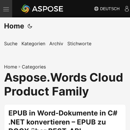
DEUTSCH
N
a
Home
v
i
g
Suche
Kategorien
Archiv
Stichworte
a
t
Home
i
»
Categories
Aspose.Words Cloud
o
n
Product Family
u
m
s
EPUB in Word-Dokumente in C#
c
.NET konvertieren – EPUB zu
h