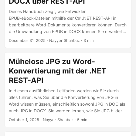
DOCX über REST-API
a
l
Dieses Handbuch zeigt, wie Entwickler
EPUB‑eBook‑Dateien mithilfe der C# .NET REST‑API in
t
bearbeitbare Word‑Dokumente konvertieren können. Durch
e
die Umwandlung von EPUB in DOCX können Sie erweiterte
n
Bearbeitungs‑, Kollaborations‑ und
December 31, 2025
· Nayyer Shahbaz · 3 min
Inhaltswiederverwendungsfunktionen in Microsoft Word
freischalten.
Mühelose JPG zu Word-
Konvertierung mit der .NET
REST-API
In diesem ausführlichen Leitfaden werden wir Sie durch
alles führen, was Sie über die Konvertierung von JPG in
Word wissen müssen, einschließlich sowohl JPG in DOC als
auch JPG in DOCX. Sie werden lernen, wie Sie JPG bilder
mühelos online in Word Dokumente umwandeln können,
October 1, 2025
· Nayyer Shahbaz · 5 min
indem Sie die Power der .NET REST API nutzen.