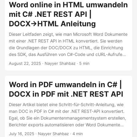
Word online in HTML umwandeln
mit C# .NET REST API |
DOCX→HTML Anleitung
Dieser Leitfaden zeigt, wie man Microsoft Word Dokumente
mit einer .NET REST API in HTML konvertiert. Sie werden
die Grundlagen der DOC/DOCX zu HTML, die Einrichtung
des SDK, das Ausführen von C#-Code und cURL-Aufrufen
sowie die Erstellung von sauberen, mobilfreundlichen
August 22, 2025
· Nayyer Shahbaz · 5 min
Webseiten aus Word Online-Inhalten lernen.
Word in PDF umwandeln in C# |
DOCX in PDF mit .NET REST API
Dieser Artikel bietet eine Schritt-für-Schritt-Anleitung, wie
man DOC in PDF in C# mit der .NET REST-API konvertiert.
Egal, ob Sie ein Dokumentenmanagementsystem erstellen,
Berichter exports automatisieren oder Word Dokumente
archivieren, dieses Tutorial führt Sie durch die
July 16, 2025
· Nayyer Shahbaz · 4 min