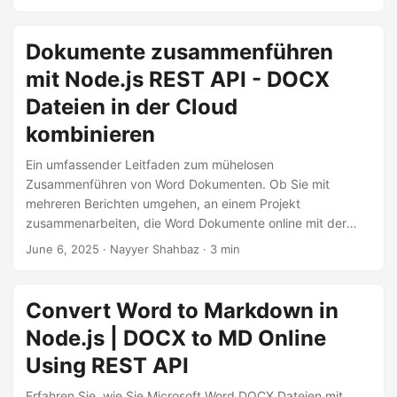
Konvertierung von Word Dateien in PDF mit dem
Aspose.Words Cloud SDK für .NET.
Dokumente zusammenführen
mit Node.js REST API - DOCX
Dateien in der Cloud
kombinieren
Ein umfassender Leitfaden zum mühelosen
Zusammenführen von Word Dokumenten. Ob Sie mit
mehreren Berichten umgehen, an einem Projekt
zusammenarbeiten, die Word Dokumente online mit der
Node.js-API zusammenführen. Diese API ermöglicht einen
June 6, 2025
· Nayyer Shahbaz · 3 min
nahtlosen Zusammenführungsprozess, der Zeit spart und
Ihre Produktivität steigert.
Convert Word to Markdown in
Node.js | DOCX to MD Online
Using REST API
Erfahren Sie, wie Sie Microsoft Word DOCX Dateien mit