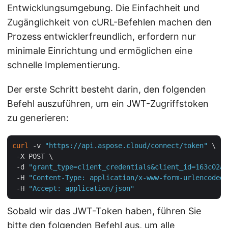
Entwicklungsumgebung. Die Einfachheit und
Zugänglichkeit von cURL-Befehlen machen den
Prozess entwicklerfreundlich, erfordern nur
minimale Einrichtung und ermöglichen eine
schnelle Implementierung.
Der erste Schritt besteht darin, den folgenden
Befehl auszuführen, um ein JWT-Zugriffstoken
zu generieren:
curl
 -v 
"https://api.aspose.cloud/connect/token"
 \

 -X POST \

 -d 
"grant_type=client_credentials&client_id=163c02a1
 -H 
"Content-Type: application/x-www-form-urlencoded"
 -H 
"Accept: application/json"
Sobald wir das JWT-Token haben, führen Sie
bitte den folgenden Befehl aus, um alle