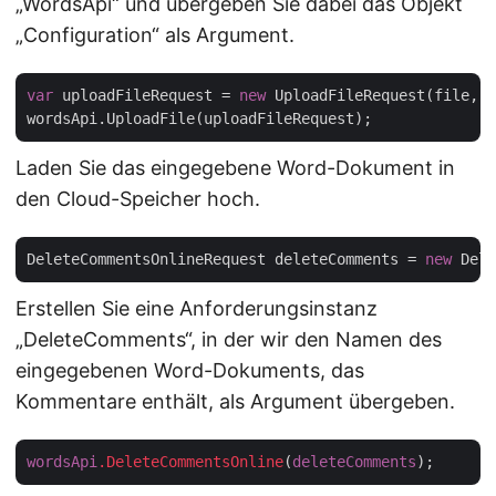
„WordsApi“ und übergeben Sie dabei das Objekt
„Configuration“ als Argument.
var
 uploadFileRequest = 
new
 UploadFileRequest(file, 
"
Laden Sie das eingegebene Word-Dokument in
den Cloud-Speicher hoch.
DeleteCommentsOnlineRequest deleteComments = 
new
 Dele
Erstellen Sie eine Anforderungsinstanz
„DeleteComments“, in der wir den Namen des
eingegebenen Word-Dokuments, das
Kommentare enthält, als Argument übergeben.
wordsApi
.DeleteCommentsOnline
(
deleteComments