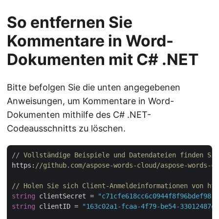
So entfernen Sie
Kommentare in Word-
Dokumenten mit C# .NET
Bitte befolgen Sie die unten angegebenen
Anweisungen, um Kommentare in Word-
Dokumenten mithilfe des C# .NET-
Codeausschnitts zu löschen.
// Vollständige Beispiele und Datendateien finden Sie
https:
//github.com/aspose-words-cloud/aspose-words-cl
// Holen Sie sich Client-Anmeldeinformationen von htt
string
 clientSecret = 
"c71cfe618cc6c0944f8f96bdef9813
string
 clientID = 
"163c02a1-fcaa-4f79-be54-33012487e7