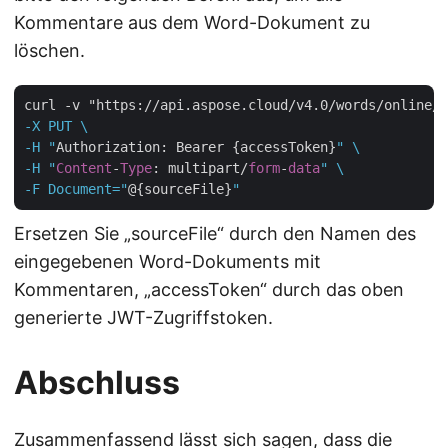
Kommentare aus dem Word-Dokument zu
löschen.
curl -v "https://api.aspose.cloud/v4.0/words/online/
d
-X PUT \

-H "
Authorization: Bearer {accessToken}
" \

-H "
Content
-
Type
: multipart/
form
-
data
" \

-F Document="
@{sourceFile}
Ersetzen Sie „sourceFile“ durch den Namen des
eingegebenen Word-Dokuments mit
Kommentaren, „accessToken“ durch das oben
generierte JWT-Zugriffstoken.
Abschluss
Zusammenfassend lässt sich sagen, dass die