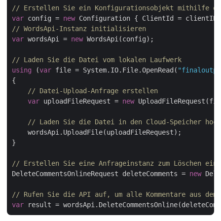
// Erstellen Sie ein Konfigurationsobjekt mithilfe de
var
 config = 
new
// WordsApi-Instanz initialisieren
var
 wordsApi = 
new
 WordsApi(config);

// Laden Sie die Datei vom lokalen Laufwerk
using
 (
var
 file = System.IO.File.OpenRead(
"finaloutpu
{

// Datei-Upload-Anfrage erstellen
var
 uploadFileRequest = 
new
 UploadFileRequest(fil
// Laden Sie die Datei in den Cloud-Speicher hoch
    wordsApi.UploadFile(uploadFileRequest);

}

// Erstellen Sie eine Anfrageinstanz zum Löschen eine
DeleteCommentsOnlineRequest deleteComments = 
new
 Dele
// Rufen Sie die API auf, um alle Kommentare aus dem 
var