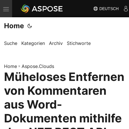
DEUTSCH
N
a
Home
v
i
g
Suche
Kategorien
Archiv
Stichworte
a
t
Home
i
»
Aspose.Clouds
Müheloses Entfernen
o
n
von Kommentaren
u
m
aus Word-
s
Dokumenten mithilfe
c
h