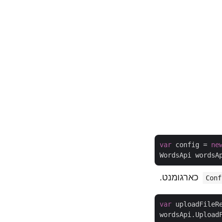
var
 config = 
ne
WordsApi wordsA
כארגומנט.
Conf
var
 uploadFileR