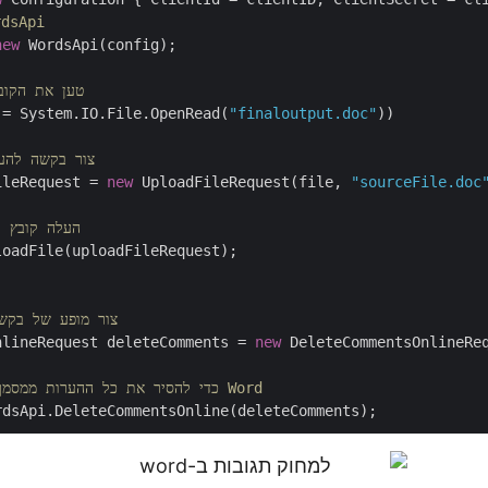
// אתחול מופע
new
 WordsApi(config);

// טען את הקו
 = System.IO.File.OpenRead(
"finaloutput.doc"
))

// צור בקשה לה
ileRequest = 
new
 UploadFileRequest(file, 
"sourceFile.doc
// העלה קובץ 
oadFile(uploadFileRequest);

// צור מופע של ב
nlineRequest deleteComments = 
new
 DeleteCommentsOnlineReq
// התקשר ל-API כדי להסיר את כל ההערות ממסמך Word