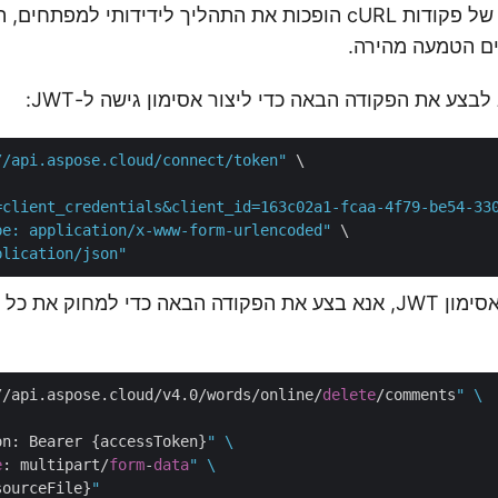
הפשטות והנגישות של פקודות cURL הופכות את התהליך לידידותי ל
ם הטמעה מהירה.
בצע את הפקודה הבאה כדי ליצור אסימון גישה ל-JWT:
//api.aspose.cloud/connect/token"
 \

=client_credentials&client_id=163c02a1-fcaa-4f79-be54-33
pe: application/x-www-form-urlencoded"
 \

plication/json"
ברגע שיש לנו את אסימון JWT, אנא בצע את הפקודה הבאה כדי למחו
//api.aspose.cloud/v4.0/words/online/
delete
/comments
" \

on: Bearer {accessToken}
" \

e
: multipart/
form
-
data
" \

sourceFile}