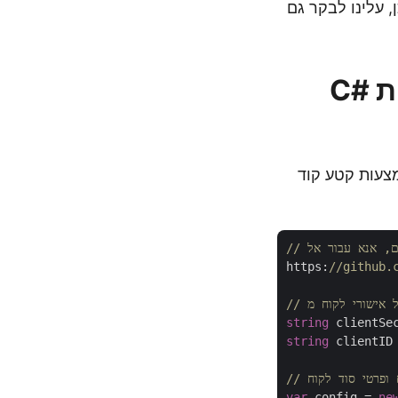
חסות לענן SDK בתוך יישום NET. יתר על כן, עלינו לבקר גם
כיצד להסיר הערות במסמך Word באמצעות C#
אות המפורטות להלן כדי למחוק הערות במסמך Word באמצעות קטע קוד
https:
//github.
string
 clientSe
string
 clientID
ח ופרטי סוד לקוח
var
 config = 
ne