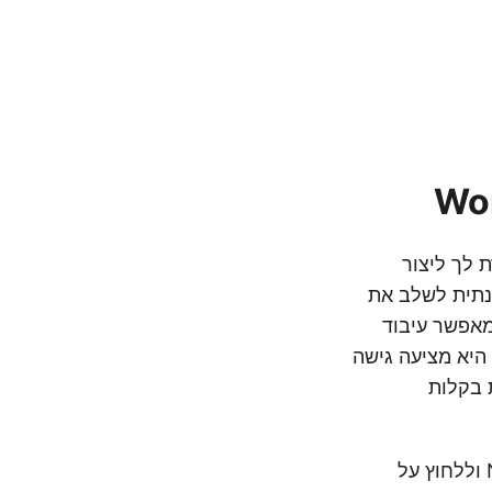
 לך ליצור
ספק דרך נוחה ותוכנתית לשלב את
Aspose.Words Clo לתוך יישומי NET, מה שמאפשר עיבוד
ול מסמכים יעילים. יתר על כן, כאשר מדובר בהסרת הערות ממסמכי Word, היא מציעה גישה
 בקלות
כעת, ראשית עלינו לחפש ‘Aspose.Words-Cloud’ במנהל החבילות של NuGet וללחוץ על