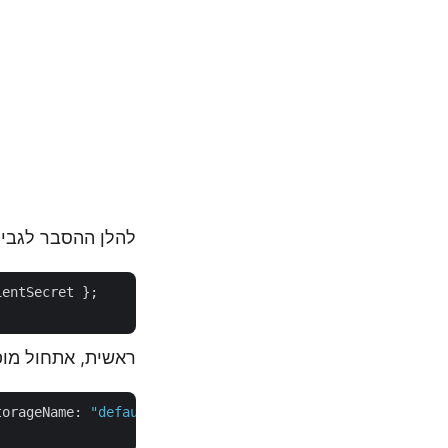
להלן ההסבר לגבי 
entSecret };

ראשית, אתחול מו
torageName: 
"default"
);
