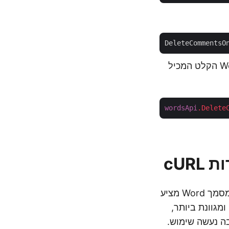
DeleteCommentsO
צור מופע בקשת DeleteComments שבו אנו מעבירים את השם של מסמך Word הקלט המכיל
wordsApi
.Delete
בשילוב עם פקודות cURL למחיקת הערות ממסמך Word מציע
מגוונת ביותר,
ה נעשה שימוש.