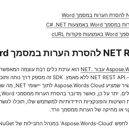
Wo באמצעות C# .NET
קודות cURL
A עבור .NET
הוא ערכת כלים רבת עוצמה המאפשרת
אינטראקציה עם ה-.NET REST API ללא מאמץ. SDK זה מ
מערך התכונות העשיר שמציע ud
וניה
ת השיטות והפונקציות הידידותיות למשתמש שלו, תוכלו לגשת
קוי או מחיקה של הערות ממסמך וורד.