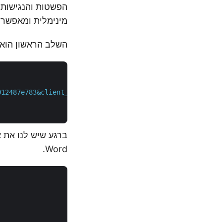
מינימלית ומאפשרי
השלב הראשון הוא ל
012487e783&client_secret=c71cfe618cc6c0944f8f96bdef9813a
Word.