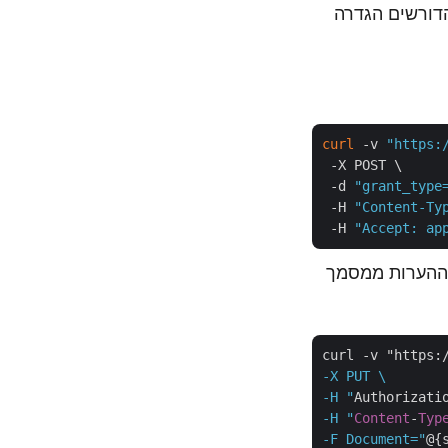
מפתחים, הדורשים הגדרה
curl
 -v 
"https:
 -X POST \

 -d 
"grant_type
 -H 
"Content-Ty
 -H 
"Accept: ap
ק את כל ההערות ממסמך
curl -v "https:
-X PUT \

-H "
Authorizati
-H "
Content
-
Typ
-F Document="
@{