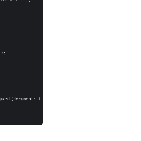
"
);

uest(document: file);
