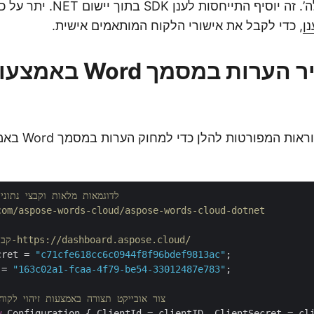
כפתור ‘הוסף חבילה’. זה יוסיף התיי
ן
, כדי לקבל את אישורי הלקוח המותאמים אישית.
אנא עקוב אחר ההור
// לדוגמאות מלאות וקבצי נתונים, אנא עבור אל 
com/aspose-words-cloud/aspose-words-cloud-dotnet
// קבל אישורי לקוח מ-https://dashboard.aspose.cloud/
cret = 
"c71cfe618cc6c0944f8f96bdef9813ac"
 = 
"163c02a1-fcaa-4f79-be54-33012487e783"
;

// צור אובייקט תצורה באמצעות זיהוי לקו
w