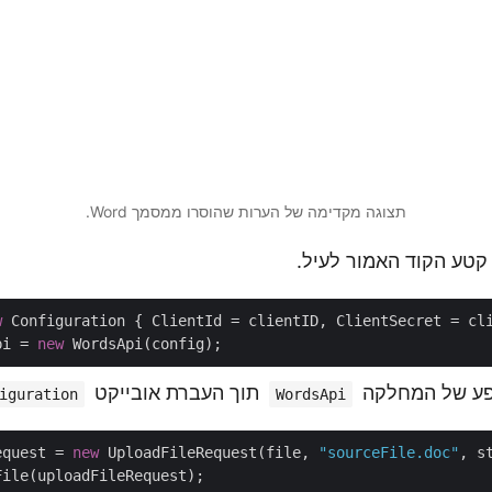
תצוגה מקדימה של הערות שהוסרו ממסמך Word.
קטע הקוד האמור לעיל.
w
 Configuration { ClientId = clientID, ClientSecret = cli
pi = 
new
פע של המחלקה
תוך העברת אובייקט
iguration
WordsApi
equest = 
new
 UploadFileRequest(file, 
"sourceFile.doc"
, s