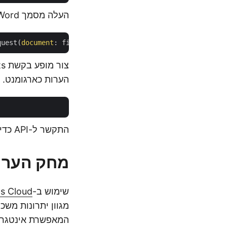
העלה מסמך Word קלט לאחסון בענן.
quest(
document
הערות כארגומנט.
התקשר ל-API כדי להסיר הערות במסמך Word.
מחק הערות במסמך Word
שימוש ב-
s Cloud
מגוון יתרונות משכ
המאפשרת אינטגרצ