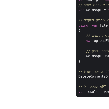
 WordsApi
var
 wordsApi = 
בץ מהכונן המקומי
using
 (
var
 file
{

עלאת קבצים
var
 uploadF
לאחסון בענן
    wordsApi.Upl
}

קשה למחיקת הערה
DeleteCommentsO
var