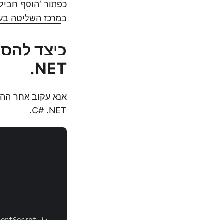
ב
מרכז השליטה בענ
.NET
C# .NET.