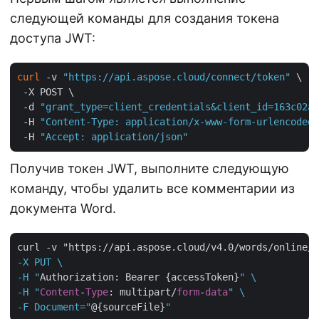
следующей команды для создания токена
доступа JWT:
curl
 -v 
"https://api.aspose.cloud/connect/token"
 \

 -X POST \

 -d 
"grant_type=client_credentials&client_id=163c02a1
 -H 
"Content-Type: application/x-www-form-urlencoded"
 -H 
"Accept: application/json"
Получив токен JWT, выполните следующую
команду, чтобы удалить все комментарии из
документа Word.
curl -v "https://api.aspose.cloud/v4.0/words/online/
d
-X PUT \

-H "
Authorization: Bearer {accessToken}
" \

-H "
Content
-
Type
: multipart/
form
-
data
" \

-F Document="
@{sourceFile}