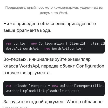
Предварительный просмотр комментариев, удаленных из
документа Word.
Ниже приведено объяснение приведенного
выше фрагмента кода.
var
 config = 
new
 Configuration { ClientId = clientID,
WordsApi wordsApi = 
new
Во-первых, инициализируйте экземпляр
класса WordsApi, передав объект Configuration
в качестве аргумента.
var
 uploadFileRequest = 
new
 UploadFileRequest(file, 
"
Загрузите входной документ Word в облачное