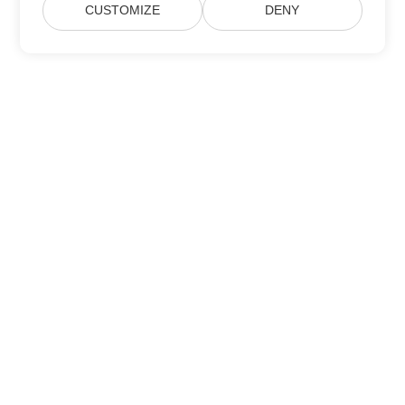
CUSTOMIZE
DENY
Дом
Товары
Новые Релизы
Ценообразование
Док
Бесплатная Поддержка