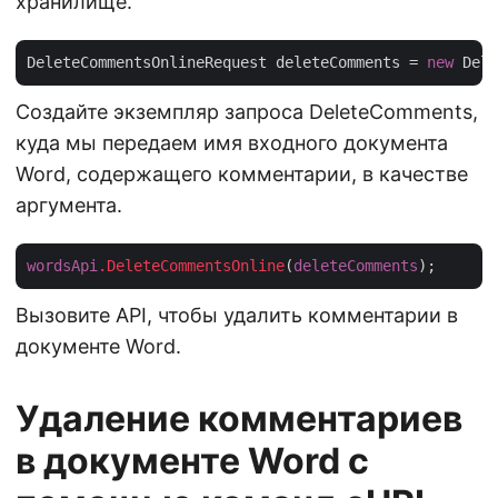
хранилище.
DeleteCommentsOnlineRequest deleteComments = 
new
 Dele
Создайте экземпляр запроса DeleteComments,
куда мы передаем имя входного документа
Word, содержащего комментарии, в качестве
аргумента.
wordsApi
.DeleteCommentsOnline
(
deleteComments
Вызовите API, чтобы удалить комментарии в
документе Word.
Удаление комментариев
в документе Word с