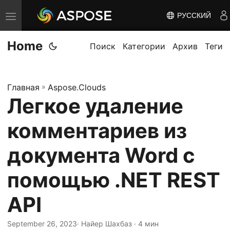
РУССКИЙ
П
е
Home
р
Поиск
Категории
Архив
Теги
е
к
Главная
»
Aspose.Clouds
л
Легкое удаление
ю
ч
комментариев из
и
т
документа Word с
ь
помощью .NET REST
н
а
API
в
и
September 26, 2023
· Найер Шахбаз · 4 мин