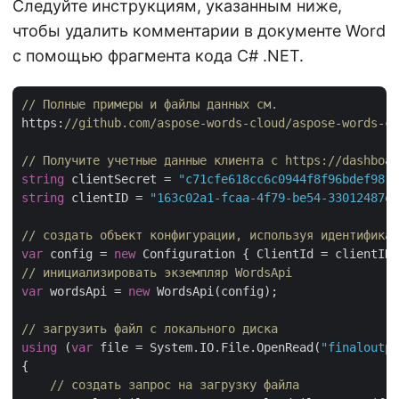
Следуйте инструкциям, указанным ниже,
чтобы удалить комментарии в документе Word
с помощью фрагмента кода C# .NET.
// Полные примеры и файлы данных см. 
https:
//github.com/aspose-words-cloud/aspose-words-cl
// Получите учетные данные клиента с https://dashboar
string
 clientSecret = 
"c71cfe618cc6c0944f8f96bdef9813
string
 clientID = 
"163c02a1-fcaa-4f79-be54-33012487e7
// создать объект конфигурации, используя идентификат
var
 config = 
new
// инициализировать экземпляр WordsApi
var
 wordsApi = 
new
 WordsApi(config);

// загрузить файл с локального диска
using
 (
var
 file = System.IO.File.OpenRead(
"finaloutpu
{

// создать запрос на загрузку файла