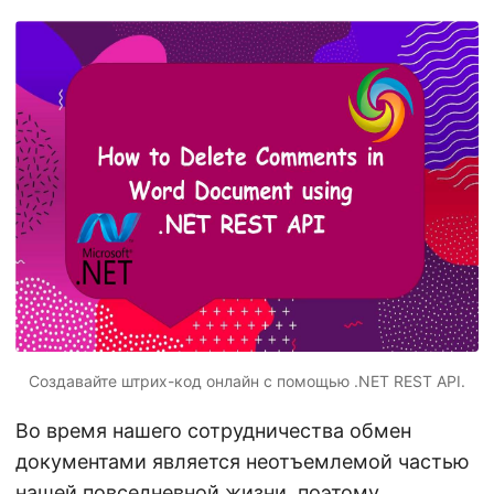
г
а
ц
и
ю
Создавайте штрих-код онлайн с помощью .NET REST API.
Во время нашего сотрудничества обмен
документами является неотъемлемой частью
нашей повседневной жизни, поэтому