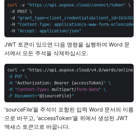
curl
 -v 
"https://api.aspose.cloud/connect/token"
 \

 -X POST \

 -d 
"grant_type=client_credentials&client_id=163c02a1
 -H 
"Content-Type: application/x-www-form-urlencoded"
 -H 
"Accept: application/json"
JWT 토큰이 있으면 다음 명령을 실행하여 Word 문
서에서 모든 주석을 삭제하십시오.
curl -v "https://api.aspose.cloud/v4.0/words/online/
d
-X PUT \

-H "
Authorization: Bearer {accessToken}
" \

-H "
Content
-
Type
: multipart/
form
-
data
" \

-F Document="
@{sourceFile}
‘sourceFile’을 주석이 포함된 입력 Word 문서의 이름
으로 바꾸고, ‘accessToken’을 위에서 생성된 JWT
액세스 토큰으로 바꿉니다.