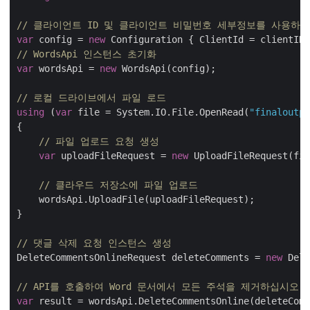
// 클라이언트 ID 및 클라이언트 비밀번호 세부정보를 사용하여
var
 config = 
new
// WordsApi 인스턴스 초기화
var
 wordsApi = 
new
 WordsApi(config);

// 로컬 드라이브에서 파일 로드
using
 (
var
 file = System.IO.File.OpenRead(
"finaloutpu
{

// 파일 업로드 요청 생성
var
 uploadFileRequest = 
new
 UploadFileRequest(fil
// 클라우드 저장소에 파일 업로드
    wordsApi.UploadFile(uploadFileRequest);

}

// 댓글 삭제 요청 인스턴스 생성
DeleteCommentsOnlineRequest deleteComments = 
new
 Dele
// API를 호출하여 Word 문서에서 모든 주석을 제거하십시오.
var