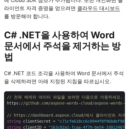
에 Cloud SDK 참조가 추가됩니다. 또한 개인화된 클
라이언트 자격 증명을 얻으려면
클라우드 대시보드
를 방문해야 합니다.
C# .NET을 사용하여 Word
문서에서 주석을 제거하는 방
법
C# .NET 코드 조각을 사용하여 Word 문서에서 주석
을 삭제하려면 아래 지정된 지침을 따르십시오.
// 전체 예제와 데이터 파일을 보려면 다음으로 이동하세요. 
https:
//github.com/aspose-words-cloud/aspose-words-cl
// https://dashboard.aspose.cloud/에서 클라이언트 
string
 clientSecret = 
"c71cfe618cc6c0944f8f96bdef9813
string
 clientID = 
"163c02a1-fcaa-4f79-be54-33012487e7