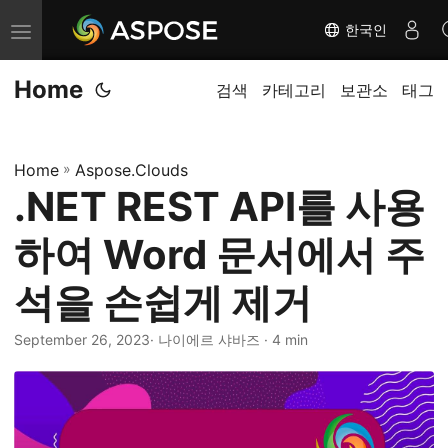
한국인
내
비
Home
게
검색
카테고리
보관소
태그
이
션
Home
»
Aspose.Clouds
전
.NET REST API를 사용
환
하여 Word 문서에서 주
석을 손쉽게 제거
September 26, 2023
· 나이에르 샤바즈 · 4 min