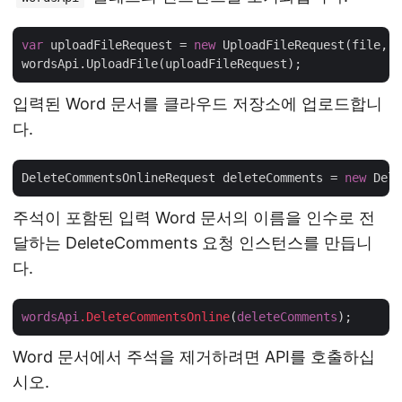
var
 uploadFileRequest = 
new
 UploadFileRequest(file, 
"
입력된 Word 문서를 클라우드 저장소에 업로드합니
다.
DeleteCommentsOnlineRequest deleteComments = 
new
 Dele
주석이 포함된 입력 Word 문서의 이름을 인수로 전
달하는 DeleteComments 요청 인스턴스를 만듭니
다.
wordsApi
.DeleteCommentsOnline
(
deleteComments
Word 문서에서 주석을 제거하려면 API를 호출하십
시오.