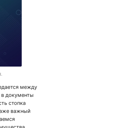
I.
едается между
 в документы
сть стопка
даже важный
раемся
имущества