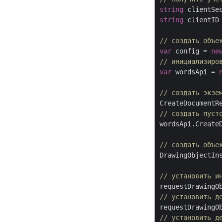
string
 clientSe
string
 clientID
// создать объе
var
 config = 
ne
// инициализиро
var
 wordsApi = 
// создать экзе
CreateDocumentR
// создать пуст
wordsApi.CreateD
// создать объе
DrawingObjectIn
// установить и
requestDrawingO
// установить д
requestDrawingO
// установить д