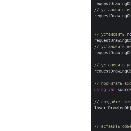
requestDrawingO
// установить и
requestDrawingO
// установить г
// установить в
requestDrawingO
// установить д
requestDrawingO
// прочитать вх
using
var
 sourc
// создайте экз
InsertDrawingOb
               
// вставить объ