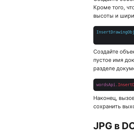
Кроме того, ч
высоты и шири
InsertDrawingOb
Создайте объек
пустое имя до
разделе докум
wordsApi
.Insert
Наконец, вызов
сохранить вых
JPG в D