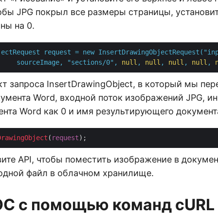
тобы JPG покрыл все размеры страницы, установит
ны на 0.
jectRequest
request
=
new
InsertDrawingObjectRequest("in
sourceImage,
"sections/0"
,
null
,
null
,
null
,
null
,
т запроса InsertDrawingObject, в который мы пе
кумента Word, входной поток изображений JPG, 
ента Word как 0 и имя результирующего документ
DrawingObject
(
request
ите API, чтобы поместить изображение в докумен
одной файл в облачном хранилище.
OC с помощью команд cURL