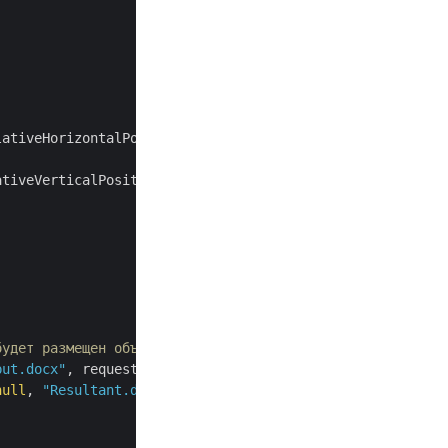
tiveVerticalPositionEnum.Margin;



будет размещен объект рисования
put.docx"
, requestDrawingObject,

null
, 
"Resultant.docx"
, 
null
, 
null
);
