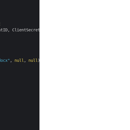
t
docx"
, 
null
, 
null