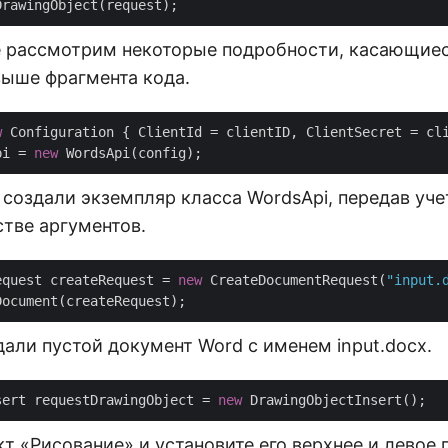
е рассмотрим некоторые подробности, касающие
выше фрагмента кода.
w
 Configuration { ClientId = clientID, ClientSecret = cli
pi = 
new
 создали экземпляр класса WordsApi, передав уч
стве аргументов.
equest createRequest = 
new
 CreateDocumentRequest(
"input.
али пустой документ Word с именем input.docx.
sert requestDrawingObject = 
new
т «Рисование» и установите его верхнее и левое п