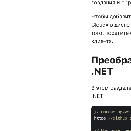
создания и об
Чтобы добавит
Cloud» в диспе
того, посетите
клиента.
Преобра
.NET
В этом раздел
.NET.
// Полные приме
https:
//github.
// Получите уче