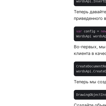
Теперь давайт
приведенного 
var
 config = 
ne
WordsApi wordsA
Во-первых, мы
клиента в каче
CreateDocumentR
Теперь мы созд
DrawingObjectIn
Создайте объек