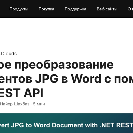
Продукты
Покупка
Поддержка
Веб-сайты
О 
.Clouds
ое преобразование
ентов JPG в Word с п
EST API
 Найер Шахбаз · 5 мин