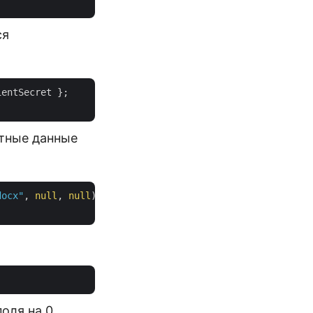
ся
entSecret };

етные данные
docx"
, 
null
, 
null
);

оля на 0.