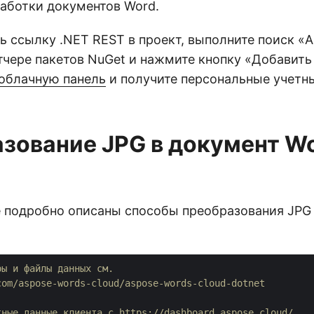
работки документов Word.
ь ссылку .NET REST в проект, выполните поиск «A
тчере пакетов NuGet и нажмите кнопку «Добавить
облачную панель
и получите персональные учетн
зование JPG в документ Wo
е подробно описаны способы преобразования JPG
ры и файлы данных см. 
com/aspose-words-cloud/aspose-words-cloud-dotnet
тные данные клиента с https://dashboard.aspose.cloud/.