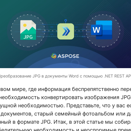
реобразование JPG в документы Word с помощью .NET REST AP
вом мире, где информация беспрепятственно пер
необходимость конвертировать изображения JPG
ущной необходимостью. Представьте, что у вас е
 документов, старый семейный фотоальбом или 
нный в формате JPG. Итак, в этой статье мы соби
убедительную необходимость и неоспоримые пре