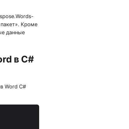
spose.Words-
 пакет». Кроме
ые данные
rd в C#
 в Word C#