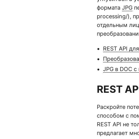
формата
JPG
пе
processing/), 
отдельным лиц
преобразовани
REST API дл
Преобразова
JPG в DOC с
REST AP
Раскройте пот
способом с п
REST API не то
предлагает мн