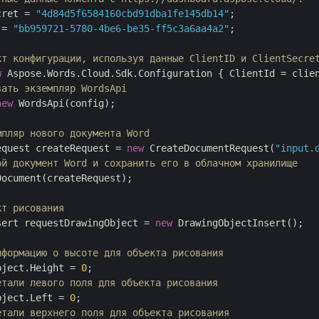
cret = 
"4d84d5f6584160cbd91dba1fe145db14"
 = 
"bb959721-5780-4be6-be35-ff5c3a6aa4a2"
;

кт конфигурации, используя данные ClientID и ClientSecre
w
вать экземпляр WordsApi
new
 WordsApi(config);

мпляр нового документа Word
equest createRequest = 
new
 CreateDocumentRequest(
"input.
ой документ Word и сохранить его в облачном хранилище
ocument(createRequest);

кт рисования
sert requestDrawingObject = 
new
 DrawingObjectInsert();

нформацию о высоте для объекта рисования
bject.Height = 
0
етали левого поля для объекта рисования
bject.Left = 
0
етали верхнего поля для объекта рисования