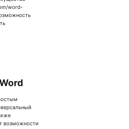
om/word-
 возможность
ть
 Word
простым
ниверсальный
акже
ют возможности