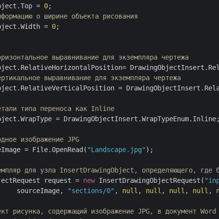
bject.Top = 
0
нформацию о ширине объекта рисования
bject.Width = 
0
;

оризонтальное выравнивание для экземпляра чертежа
ертикальное выравнивание для экземпляра чертежа
bject.RelativeVerticalPosition = DrawingObjectInsert.Rela
етали типа переноса как Inline
bject.WrapType = DrawingObjectInsert.WrapTypeEnum.Inline;
одное изображение JPG
eImage = File.OpenRead(
"Landscape.jpg"
);

емпляр для узла InsertDrawingObject, определяющего, где 
jectRequest request = 
new
 InsertDrawingObjectRequest(
"in
     sourceImage, 
"sections/0"
, 
null
, 
null
, 
null
, 
null
, 
ект рисунка, содержащий изображение JPG, в документ Word