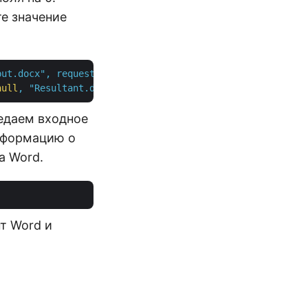
е значение
put.docx",
requestDrawingObject,
null
,
"Resultant.docx"
,
null
,
null
);
редаем входное
информацию о
а Word.
т Word и