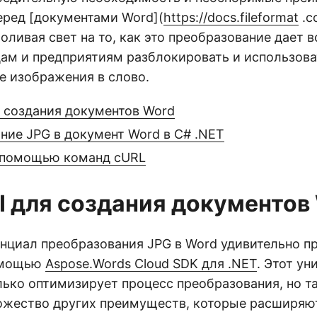
ред [документами Word](
https://docs.fileformat
.c
проливая свет на то, как это преобразование дает
ам и предприятиям разблокировать и использова
е изображения в слово.
я создания документов Word
ние JPG в документ Word в C# .NET
 помощью команд cURL
I для создания документов
енциал преобразования JPG в Word удивительно 
омощью
Aspose.Words Cloud SDK для .NET
. Этот у
лько оптимизирует процесс преобразования, но т
ожество других преимуществ, которые расширя