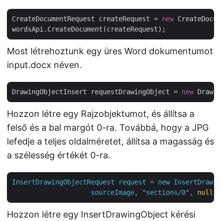
CreateDocumentRequest createRequest = 
new
 CreateDocum
Most létrehoztunk egy üres Word dokumentumot
input.docx néven.
DrawingObjectInsert requestDrawingObject = 
new
Hozzon létre egy Rajzobjektumot, és állítsa a
felső és a bal margót 0-ra. Továbbá, hogy a JPG
lefedje a teljes oldalméretet, állítsa a magasság és
a szélesség értékét 0-ra.
InsertDrawingObjectRequest
request
=
new
InsertDrawin
sourceImage,
"sections/0"
,
null
,
Hozzon létre egy InsertDrawingObject kérési