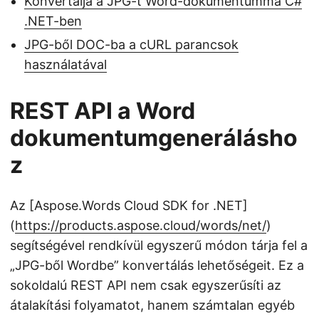
Konvertálja a JPG-t Word-dokumentummá C#
.NET-ben
JPG-ből DOC-ba a cURL parancsok
használatával
REST API a Word
dokumentumgenerálásho
z
Az [Aspose.Words Cloud SDK for .NET]
(
https://products.aspose.cloud/words/net/
)
segítségével rendkívül egyszerű módon tárja fel a
„JPG-ből Wordbe” konvertálás lehetőségeit. Ez a
sokoldalú REST API nem csak egyszerűsíti az
átalakítási folyamatot, hanem számtalan egyéb