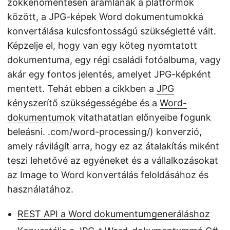
zökkenőmentesen áramlanak a platformok
között, a JPG-képek Word dokumentumokká
konvertálása kulcsfontosságú szükségletté vált.
Képzelje el, hogy van egy köteg nyomtatott
dokumentuma, egy régi családi fotóalbuma, vagy
akár egy fontos jelentés, amelyet JPG-képként
mentett. Tehát ebben a cikkben a
JPG
kényszerítő szükségességébe és a
Word-
dokumentumok
vitathatatlan előnyeibe fogunk
beleásni. .com/word-processing/) konverzió,
amely rávilágít arra, hogy ez az átalakítás miként
teszi lehetővé az egyéneket és a vállalkozásokat
az Image to Word konvertálás feloldásához és
használatához.
REST API a Word dokumentumgeneráláshoz