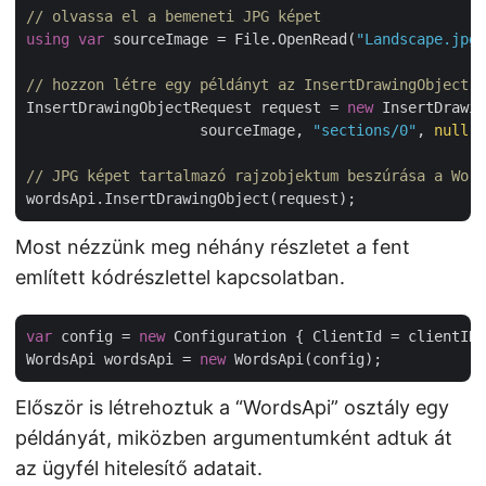
// olvassa el a bemeneti JPG képet
using
var
 sourceImage = File.OpenRead(
"Landscape.jpg"
// hozzon létre egy példányt az InsertDrawingObject d
InsertDrawingObjectRequest request = 
new
 InsertDrawin
                    sourceImage, 
"sections/0"
, 
null
, 
// JPG képet tartalmazó rajzobjektum beszúrása a Word
Most nézzünk meg néhány részletet a fent
említett kódrészlettel kapcsolatban.
var
 config = 
new
 Configuration { ClientId = clientID,
WordsApi wordsApi = 
new
Először is létrehoztuk a “WordsApi” osztály egy
példányát, miközben argumentumként adtuk át
az ügyfél hitelesítő adatait.