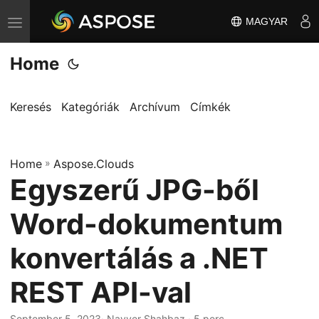
MAGYAR
T
o
Home
g
g
l
Keresés
Kategóriák
Archívum
Címkék
e
n
Home
a
»
Aspose.Clouds
Egyszerű JPG-ből
v
i
Word-dokumentum
g
a
konvertálás a .NET
t
REST API-val
i
o
September 5, 2023
· Nayyer Shahbaz · 5 perc