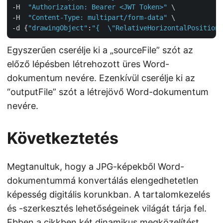
-H  
"Authorization: Bearer <JWT Token>"
 \

-H  
"Content-Type: multipart/form-data"
 \

-d {
"drawingObject"
:
"{  \"RelativeHorizontalPosition\
Egyszerűen cserélje ki a „sourceFile” szót az
előző lépésben létrehozott üres Word-
dokumentum nevére. Ezenkívül cserélje ki az
“outputFile” szót a létrejövő Word-dokumentum
nevére.
Következtetés
Megtanultuk, hogy a JPG-képekből Word-
dokumentummá konvertálás elengedhetetlen
képesség digitális korunkban. A tartalomkezelés
és -szerkesztés lehetőségeinek világát tárja fel.
Ebben a cikkben két dinamikus megközelítést