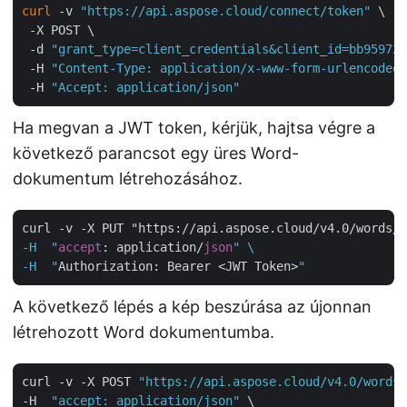
curl
 -v 
"https://api.aspose.cloud/connect/token"
 \

 -X POST \

 -d 
"grant_type=client_credentials&client_id=bb959721
 -H 
"Content-Type: application/x-www-form-urlencoded"
 -H 
"Accept: application/json"
Ha megvan a JWT token, kérjük, hajtsa végre a
következő parancsot egy üres Word-
dokumentum létrehozásához.
curl -v -X PUT "https://api.aspose.cloud/v4.0/words/
c
-H  "
accept
: application/
json
" \

-H  "
Authorization: Bearer <JWT Token>
A következő lépés a kép beszúrása az újonnan
létrehozott Word dokumentumba.
curl -v -X POST 
"https://api.aspose.cloud/v4.0/words/
-H  
"accept: application/json"
 \
