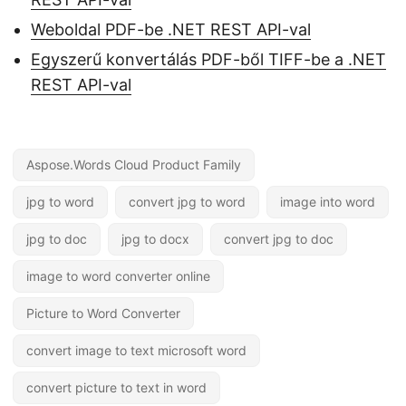
Weboldal PDF-be .NET REST API-val
Egyszerű konvertálás PDF-ből TIFF-be a .NET
REST API-val
Aspose.Words Cloud Product Family
jpg to word
convert jpg to word
image into word
jpg to doc
jpg to docx
convert jpg to doc
image to word converter online
Picture to Word Converter
convert image to text microsoft word
convert picture to text in word