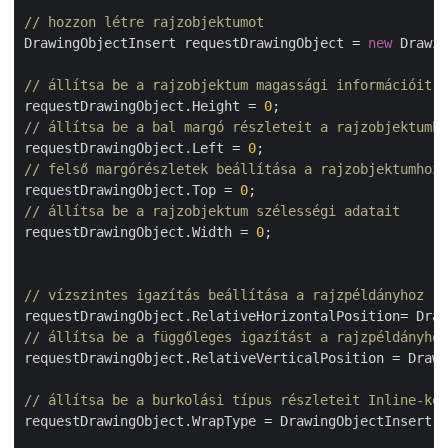
// hozzon létre rajzobjektumot
DrawingObjectInsert requestDrawingObject = 
new
 Drawin
// állítsa be a rajzobjektum magassági információit
requestDrawingObject.Height = 
0
// állítsa be a bal margó részleteit a rajzobjektumho
requestDrawingObject.Left = 
0
// felső margórészletek beállítása a rajzobjektumhoz
requestDrawingObject.Top = 
0
// állítsa be a rajzobjektum szélességi adatait
requestDrawingObject.Width = 
0
;

// vízszintes igazítás beállítása a rajzpéldányhoz
// állítsa be a függőleges igazítást a rajzpéldányhoz
requestDrawingObject.RelativeVerticalPosition = Drawi
// állítsa be a burkolási típus részleteit Inline-kén
requestDrawingObject.WrapType = DrawingObjectInsert.W