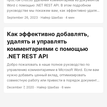
г
Word с помощью .NET REST API. В этом подробном
а
руководстве мы покажем вам, как эффективно удалять
ц
комментарии и повышать чистоту вашего документа.
September 26, 2023
· Найер Шахбаз · 4 мин
и
ю
Как эффективно добавлять,
удалять и управлять
комментариями с помощью
.NET REST API
Добро пожаловать в наше полное руководство по
управлению комментариями в Microsoft Word. Если вам
нужно добавить ценный вклад, оптимизировать
совместную работу или привести в порядок документ,
понимание того, как обрабатывать комментарии, имеет
December 7, 2020
· Найер Шахбаз · 6 мин
важное значение. В этом руководстве мы проведем
вас через эффективное добавление, удаление и
управление комментариями с помощью .NET REST API.
Это дает вам возможность улучшить ясность