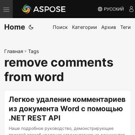
РУССКИЙ
П
е
Home
р
Поиск
Категории
Архив
Теги
е
к
Главная
»
Tags
л
remove comments
ю
ч
from word
и
т
ь
Легкое удаление комментариев
н
из документа Word с помощью
а
.NET REST API
в
и
Наше подробное руководство, демонстрирующее
простой способ удаления комментариев из документов