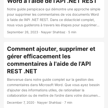
Word à l'aide de l'API .NET REST
a
t
Notre guide perspicace qui démontre une approche simple
pour supprimer les commentaires de vos documents Word
i
à l’aide de l’API .NET REST. Dans ce didacticiel complet,
o
nous vous guiderons à travers les étapes pour supprimer
n
efficacement les commentaires et améliorer la propreté de
September 26, 2023
· Nayyer Shahbaz · 5 min
votre document.
Comment ajouter, supprimer et
gérer efficacement les
commentaires à l'aide de l'API
REST .NET
Bienvenue dans notre guide complet sur la gestion des
commentaires dans Microsoft Word. Que vous ayez besoin
d’ajouter des informations utiles, de rationaliser la
collaboration ou de mettre de l’ordre dans votre document,
il est essentiel de comprendre comment gérer les
December 7, 2020
· Nayyer Shahbaz · 7 min
commentaires. Dans ce guide, nous vous expliquerons