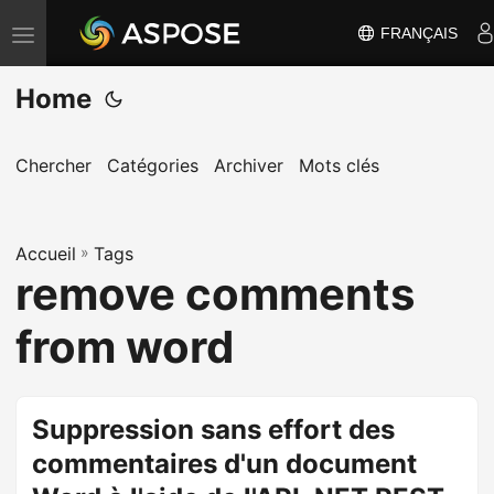
FRANÇAIS
B
a
Home
s
c
u
Chercher
Catégories
Archiver
Mots clés
l
e
Accueil
r
»
Tags
remove comments
l
a
from word
n
a
v
Suppression sans effort des
i
commentaires d'un document
g