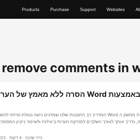
Products
Purchase
Support
Websites
A
 remove comments in 
הסרה ללא מאמץ של הערות ממסמך Word
המדריך רב התובנות שלנו שמדגים גישה נטולת טרחה להסרת הערות ממסמכי Word 
· ניייר שהבז · 4 דקות
023