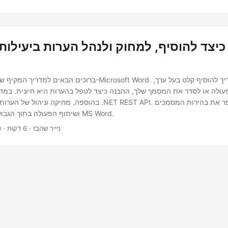
כיצד להוסיף, למחוק ולנהל הערות ביעילות בא
ברוכים הבאים למדריך המקיף שלנו לניהול הערות ב-Microsoft Word.
עולה או לסדר את המסמך שלך, ההבנה כיצד לטפל בהערות היא חיונית. במדרי
בהוספה, מחיקה וניהול של הערות ביעילות באמצעות .NET REST API. זה
ושיתוף הפעולה בתוך הגבולות העוצמתיים של MS Word.
· ניייר שהבז · 6 דקות
0