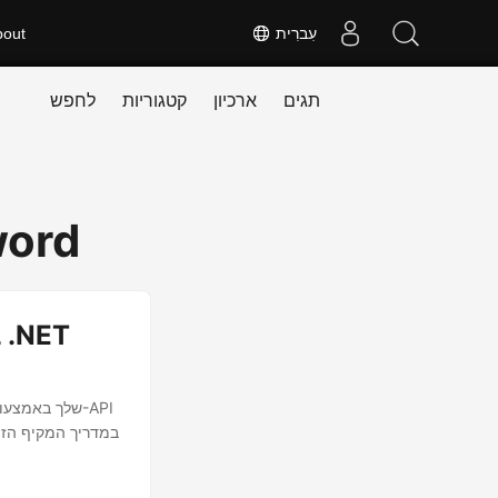
עִברִית
bout
תגים
ארכיון
קטגוריות
לחפש
word