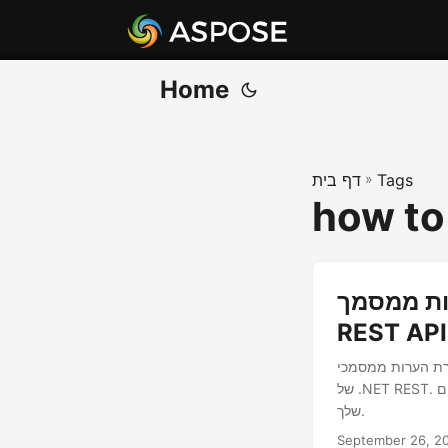
Home
Tags
»
דף בית
how to
 באמצעות .NET
REST API
שלך באמצעות ממשק ה-API
של .NET REST. במדריך המקיף הזה, נדריך אותך לאורך השלבים למחיקת הערות ביעילות ולשיפור ניקיון המסמכים
שלך.
September 26, 2