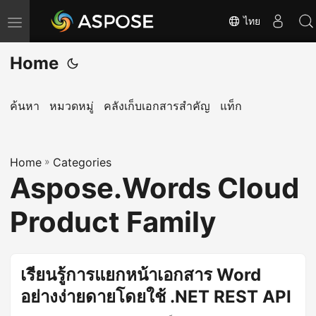
ไทย
T
o
Home
g
g
l
ค้นหา
หมวดหมู่
คลังเก็บเอกสารสำคัญ
แท็ก
e
n
Home
a
»
Categories
Aspose.Words Cloud
v
i
Product Family
g
a
t
เรียนรู้การแยกหน้าเอกสาร Word
i
อย่างง่ายดายโดยใช้ .NET REST API
o