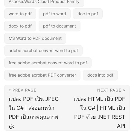
Aspose.Words Cloud Product Family
word to pdf
pdf to word
doc to pdf
docx to pdf
pdf to document
MS Word to PDF document
adobe acrobat convert word to pdf
free adobe acrobat convert word to pdf
free adobe acrobat PDF converter
docs into pdf
« PREV PAGE
NEXT PAGE »
แปลง PDF เป็น JPEG
แปลง HTML เป็น PDF
ใน C# | ส่งออกหน้า
ใน C# | HTML เป็น
PDF เป็นภาพคุณภาพ
PDF ด้วย .NET REST
สูง
API