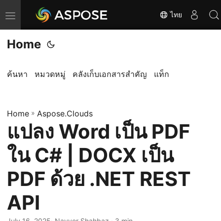
ไทย
T
o
Home
g
g
l
ค้นหา
หมวดหมู่
คลังเก็บเอกสารสำคัญ
แท็ก
e
n
Home
a
»
Aspose.Clouds
แปลง Word เป็น PDF
v
i
ใน C# | DOCX เป็น
g
a
PDF ด้วย .NET REST
t
API
i
o
July 16, 2025
· Nayyer Shahbaz · 3 min