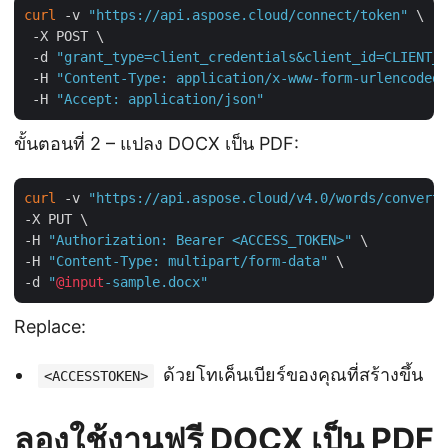
curl
 -v 
"https://api.aspose.cloud/connect/token"
 \

 -X POST \

 -d 
"grant_type=client_credentials&client_id=CLIENT_I
 -H 
"Content-Type: application/x-www-form-urlencoded"
 -H 
"Accept: application/json"
ขั้นตอนที่ 2 – แปลง DOCX เป็น PDF:
curl
 -v 
"https://api.aspose.cloud/v4.0/words/convert?
-X PUT \

-H 
"Authorization: Bearer <ACCESS_TOKEN>"
 \

-H 
"Content-Type: multipart/form-data"
 \

-d 
"
@input
-sample.docx"
Replace:
ด้วยโทเค็นเบียร์ของคุณที่สร้างขึ้น
<ACCESSTOKEN>
ลองใช้งานฟรี DOCX เป็น PDF