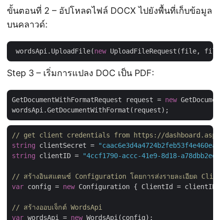
ขั้นตอนที่ 2 – อัปโหลดไฟล์ DOCX ไปยังพื้นที่เก็บข้อมูล
บนคลาวด์:
 wordsApi.UploadFile(
new
 UploadFileRequest(file, file
Step 3 – เริ่มการแปลง DOC เป็น PDF:
GetDocumentWithFormatRequest request = 
new
 GetDocumen
// get client credentials from https://dashboard.aspo
string
 clientSecret = 
"caac6e3d4a4724b2feb53f4e460ead
string
 clientID = 
"4ccf1790-accc-41e9-8d18-a78dbb2ed1
// สร้างอินสแตนซ์ Configuration โดยการส่งรายละเอียด Cli
var
 config = 
new
 Configuration { ClientId = clientID,
// สร้างออบเจ็กต์ WordsApi
var
 wordsApi = 
new
 WordsApi(config);
