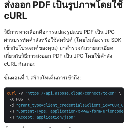
ส่งออก PDF เป็นรูปภาพโดยใช้
cURL
วิธีการทางเลือกคือการแปลงรูปแบบ PDF เป็น JPG
ผ่านบรรทัดคำสั่งหรือใช้สคริปต์ (โดยไม่ต้องรวม SDK
เข้ากับโปรเจกต์ของคุณ) มาสำรวจกันรายละเอียด
เกี่ยวกับวิธีการส่งออก PDF เป็น JPG โดยใช้คำสั่ง
cURL กันเถอะ
ขั้นตอนที่ 1. สร้างโทเค็นการเข้าถึง:
curl
 -v 
"https://api.aspose.cloud/connect/token"
 \

 -X POST \

 -d 
"grant_type=client_credentials&client_id=YOUR_CLI
 -H 
"Content-Type: application/x-www-form-urlencoded"
 -H 
"Accept: application/json"