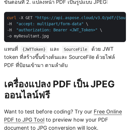
ขั้นตอนที่ 2. แปลงหน้า PDF เป็นรูปแบบ JPEG:
curl
 -X GET 
"https://api.aspose.cloud/v3.0/pdf/{Sourc
-H  
"accept: multipart/form-data"
 \

-H  
"authorization: Bearer <JWT_Token>"
 \

แทนที่
และ
ด้วย JWT
{JWTToken}
SourceFile
token ที่สร้างขึ้นข้างต้นและ SourceFile ด้วยไฟล์
PDF ที่ป้อนเข้ามา ตามลำดับ
เครื่องแปลง PDF เป็น JPEG
ออนไลน์ฟรี
Want to test before coding? Try our
Free Online
PDF to JPG Tool
to preview how your PDF
document to JPG conversion will look.