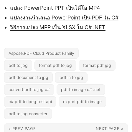
แปลง PowerPoint PPT เป็นวิดีโอ MP4
แปลงงานนำเสนอ PowerPoint เป็น PDF ใน C#
วิธีการแปลง MPP เป็น XLSX ใน C# .NET
Aspose.PDF Cloud Product Family
pdf to jpg
format pdf to jpg
format pdf jpg
pdf document to jpg
pdf in to jpg
convert pdf to jpg c#
pdf to image c# .net
c# pdf to jpeg rest api
export pdf to image
pdf to jpg converter
« PREV PAGE
NEXT PAGE »