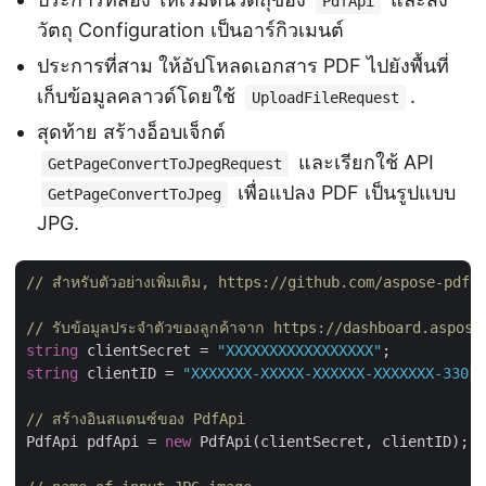
PdfApi
วัตถุ Configuration เป็นอาร์กิวเมนต์
ประการที่สาม ให้อัปโหลดเอกสาร PDF ไปยังพื้นที่
เก็บข้อมูลคลาวด์โดยใช้
.
UploadFileRequest
สุดท้าย สร้างอ็อบเจ็กต์
และเรียกใช้ API
GetPageConvertToJpegRequest
เพื่อแปลง PDF เป็นรูปแบบ
GetPageConvertToJpeg
JPG.
// สำหรับตัวอย่างเพิ่มเติม, https://github.com/aspose-pd
// รับข้อมูลประจำตัวของลูกค้าจาก https://dashboard.aspose
string
 clientSecret = 
"XXXXXXXXXXXXXXXXX"
string
 clientID = 
"XXXXXXX-XXXXX-XXXXXX-XXXXXXX-33012
// สร้างอินสแตนซ์ของ PdfApi
PdfApi pdfApi = 
new
 PdfApi(clientSecret, clientID);
