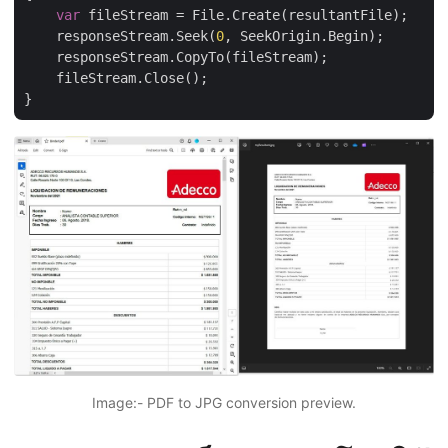
var
 fileStream = File.Create(resultantFile);

    responseStream.Seek(
0
, SeekOrigin.Begin);

    responseStream.CopyTo(fileStream);

    fileStream.Close();

Image:- PDF to JPG conversion preview.