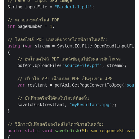
// name of input JPG image
String inputFile = 
"Binder1-1.pdf"
;

// หมายเลขหน้าไฟล์ PDF
int
 pageNumber = 
1
;

// โหลดไฟล์ PDF แหล่งที่มาจากไดรฟ์ภายในเครื่อง
using
 (
var
 stream = System.IO.File.OpenRead(inputFile
{

// อัพโหลดไฟล์ PDF แหล่งข้อมูลไปยังคลาวด์สโตเรจ
    pdfApi.UploadFile(
"sourceFile.pdf"
, stream);

// เรียกใช้ API เพื่อแปลง PDF เป็นรูปภาพ JPG
var
 resltant = pdfApi.GetPageConvertToJpeg(
"sourc
// บันทึกสตรีมที่ได้ลงในไดรฟ์ท้องถิ่น
    saveToDisk(resltant, 
"myResultant.jpg"
);

}

// วิธีการบันทึกสตรีมลงไฟล์ในไดรฟ์ภายในเครื่อง
public
static
void
saveToDisk
(
Stream responseStream,
{
