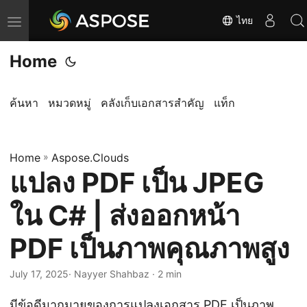
ไทย
T
o
Home
g
g
l
ค้นหา
หมวดหมู่
คลังเก็บเอกสารสำคัญ
แท็ก
e
n
Home
a
»
Aspose.Clouds
แปลง PDF เป็น JPEG
v
i
ใน C# | ส่งออกหน้า
g
a
PDF เป็นภาพคุณภาพสูง
t
i
July 17, 2025
· Nayyer Shahbaz · 2 min
o
มีข้อดีมากมายของการแปลงเอกสาร
PDF
เป็นภาพ