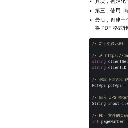
其次，初始化
第三，使用
U
最后，创建一
将 PDF 格式
// 对于更多示例， htt
// 从 https://
string
 clientSe
string
 clientID
// 创建 PdfApi
PdfApi pdfApi =
// 输入 JPG 图
String inputFil
// PDF 文件的页码
int
 pageNumber 