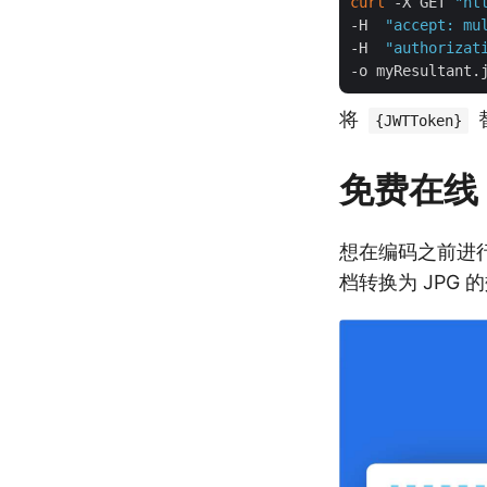
curl
 -X GET 
"ht
-H  
"accept: mu
-H  
"authorizat
将
{JWTToken}
免费在线 P
想在编码之前进
档转换为 JPG 