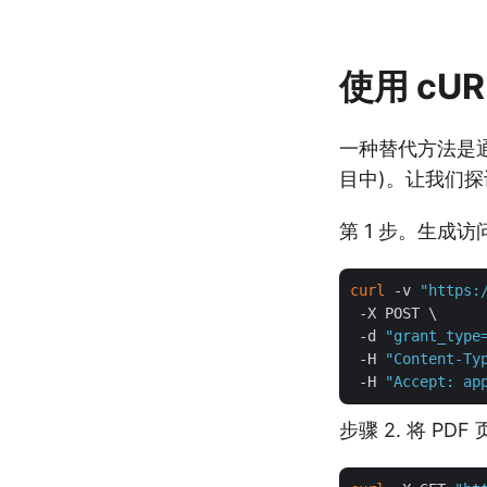
使用 cUR
一种替代方法是通
目中)。让我们探讨
第 1 步。生成
curl
 -v 
"https:
 -X POST \

 -d 
"grant_type
 -H 
"Content-Ty
 -H 
"Accept: ap
步骤 2. 将 PD