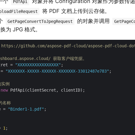
一个
对象并将 Configuration 对象作为参数传
PdfApi
将 PDF 文档上传到云存储。
ploadFileRequest
个
的对象并调用
GetPageConvertToJpegRequest
GetPageC
转换为 JPG 格式。
ps://github.com/aspose-pdf-cloud/aspose-pdf-cloud-dot
dashboard.aspose.cloud/ 获取客户端凭据。
cret = 
"XXXXXXXXXXXXXXXXX"
 = 
"XXXXXXX-XXXXX-XXXXXX-XXXXXXX-33012487e783"
;

 的实例
 
new
 PdfApi(clientSecret, clientID);

像的名称
e = 
"Binder1-1.pdf"
;

= 
1
;
