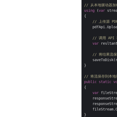
// 从本地驱动器加
using
 (
var
 stre
{

// 上传源 P
    pdfApi.Uplo
// 调用 API
var
 resltan
// 将结果流
    saveToDisk(
}

// 将流保存到本
public
static
v
{

var
 fileStr
    responseStr
    responseStre
    fileStream.C