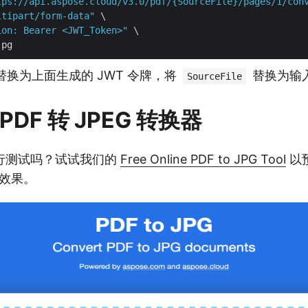
tps://api.aspose.cloud/v3.0/pdf/{SourceFile}/pages/1/con
ltipart/form-data"
 \

ion: Bearer <JWT_Token>"
 \

替换为上面生成的 JWT 令牌，将
替换为输入
SourceFile
DF 转 JPEG 转换器
行测试吗？试试我们的
Free Online PDF to JPG Tool
以预
的效果。