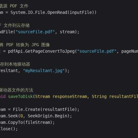
载源 PDF 文件
am = System.IO.File.OpenRead(inputFile))

DF 文件到云存储
adFile(
"sourceFile.pdf"
, stream);

 将 PDF 转换为 JPG 图像
t = pdfApi.GetPageConvertToJpeg(
"sourceFile.pdf"
, pageNu
保存到本地驱动器
resltant, 
"myResultant.jpg"
);

地驱动器文件的方法
oid
saveToDisk
(
Stream responseStream, String resultantFi
eam = File.Create(resultantFile);

eam.Seek(
0
, SeekOrigin.Begin);

am.CopyTo(fileStream);

lose();
