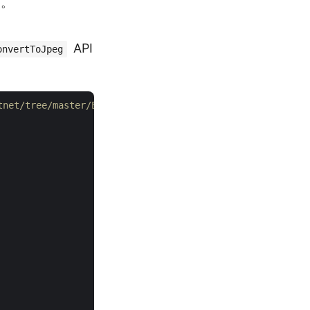
递。
API
onvertToJpeg
net/tree/master/Examples