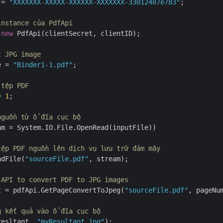
 = 
"XXXXXXX-XXXXX-XXXXXX-XXXXXXX-33012487e783"
;

instance của PdfApi
 
new
 PdfApi(clientSecret, clientID);

t JPG image
e = 
"Binder1-1.pdf"
;

 tệp PDF
= 
1
;

nguồn từ ổ đĩa cục bộ
am = System.IO.File.OpenRead(inputFile))

tệp PDF nguồn lên dịch vụ lưu trữ đám mây
adFile(
"sourceFile.pdf"
, stream);

 API to convert PDF to JPG images
t = pdfApi.GetPageConvertToJpeg(
"sourceFile.pdf"
, pageNu
g kết quả vào ổ đĩa cục bộ
resltant, 
"myResultant.jpg"
);
