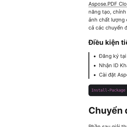
Aspose.PDF Clo
năng tạo, chỉnh
ảnh chất lượng 
cả các chuyển đ
Điều kiện t
Đăng ký tạ
Nhận ID Kh
Cài đặt As
Install
-
Package
Chuyển đ
Phần sau giải th