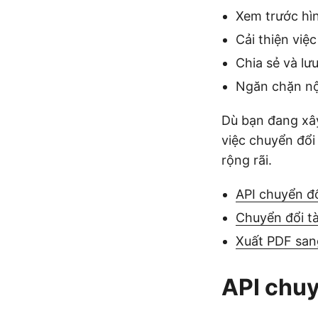
Xem trước hì
Cải thiện việ
Chia sẻ và lư
Ngăn chặn nộ
Dù bạn đang xây
việc chuyển đổi
rộng rãi.
API chuyển đ
Chuyển đổi tà
Xuất PDF san
API chuy