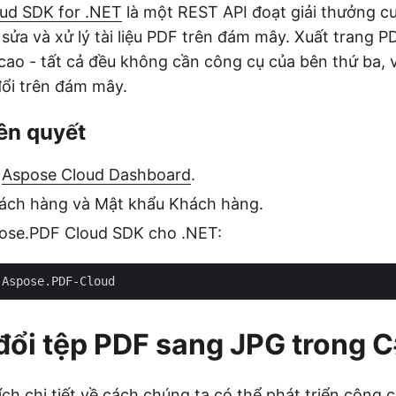
ud SDK for .NET
là một REST API đoạt giải thưởng c
 sửa và xử lý tài liệu PDF trên đám mây. Xuất trang 
cao - tất cả đều không cần công cụ của bên thứ ba, v
ổi trên đám mây.
iên quyết
i
Aspose Cloud Dashboard
.
ách hàng và Mật khẩu Khách hàng.
pose.PDF Cloud SDK cho .NET:
ổi tệp PDF sang JPG trong 
ích chi tiết về cách chúng ta có thể phát triển công 