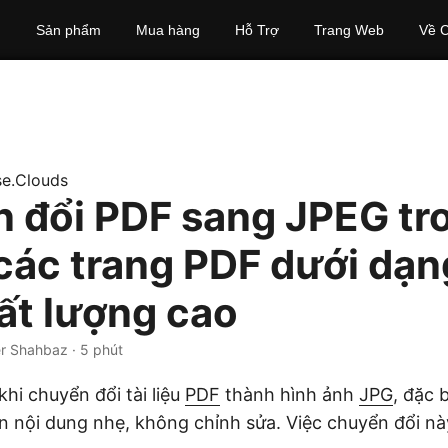
Sản phẩm
Mua hàng
Hỗ Trợ
Trang Web
Về C
e.Clouds
 đổi PDF sang JPEG tr
 các trang PDF dưới dạn
ất lượng cao
r Shahbaz · 5 phút
 khi chuyển đổi tài liệu
PDF
thành hình ảnh
JPG
, đặc 
n nội dung nhẹ, không chỉnh sửa. Việc chuyển đổi n