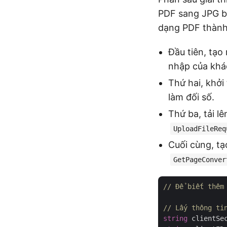
PDF sang JPG bằ
dạng PDF thành
Đầu tiên, tạo
nhập của khá
Thứ hai, khởi
làm đối số.
Thứ ba, tải l
UploadFileReq
Cuối cùng, t
GetPageConver
// Để biết thêm
// Lấy thông ti
string
 clientSe