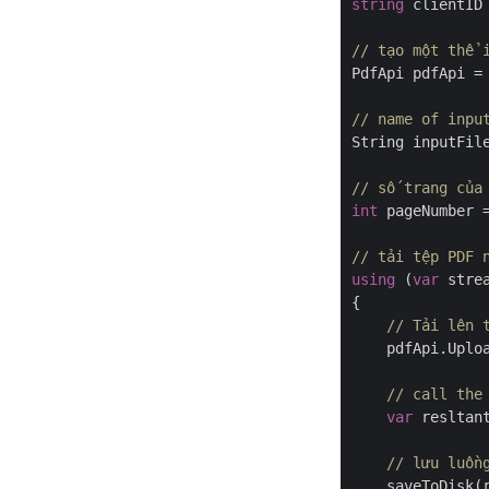
string
 clientID
// tạo một thể 
PdfApi pdfApi =
// name of inpu
String inputFil
// số trang của
int
 pageNumber 
// tải tệp PDF 
using
 (
var
 stre
{

// Tải lên 
    pdfApi.Uplo
// call the
var
 resltan
// lưu luồn
    saveToDisk(