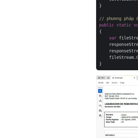
}

// phương pháp 
public
static
v
{

var
 fileStr
    responseStr
    responseStre
    fileStream.C