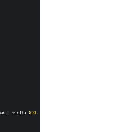
mber, width: 
600
, height: 
800
);
