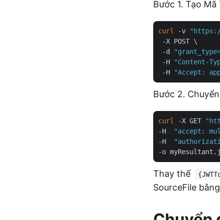
Bước 1. Tạo Mã 
curl
 -v 
"https:
 -X POST \

 -d 
"grant_type
 -H 
"Content-Ty
 -H 
"Accept: ap
Bước 2. Chuyển
curl
 -X GET 
"ht
-H  
"accept: mu
-H  
"authorizat
Thay thế
{JWTT
SourceFile bằng
Chuyển đ