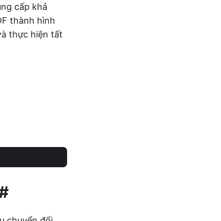
ung cấp khả
PDF thành hình
à thực hiện tất
C#
cụ chuyển đổi