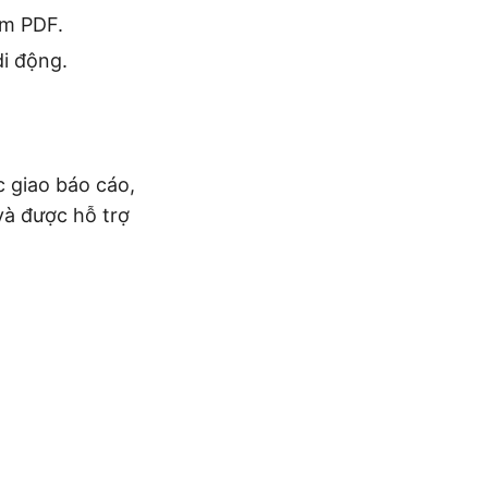
em PDF.
di động.
c giao báo cáo,
và được hỗ trợ