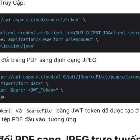
Truy Cập:
//api.aspose.cloud/connect/token"
 \

=client_credentials&client_id=YOUR_CLIENT_ID&client_secr
pe: application/x-www-form-urlencoded"
 \

plication/json"
 đổi trang PDF sang định dạng JPEG:
tps://api.aspose.cloud/v3.0/pdf/{SourceFile}/pages/1/con
ltipart/form-data"
 \

ion: Bearer <JWT_Token>"
 \

và
bằng JWT token đã được tạo ở 
oken}
SourceFile
 tệp PDF đầu vào, tương ứng.
ổi PDF sang JPEG trực tuyế