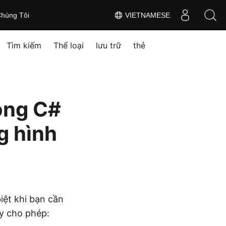
húng Tôi
VIETNAMESE
Tìm kiếm
Thể loại
lưu trữ
thẻ
ong C#
g hình
biệt khi bạn cần
ày cho phép: