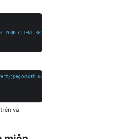
et=YOUR_CLIENT_SECRET"
 \

vert/jpeg?width=800&height=800"
 \

trên và
n miễn