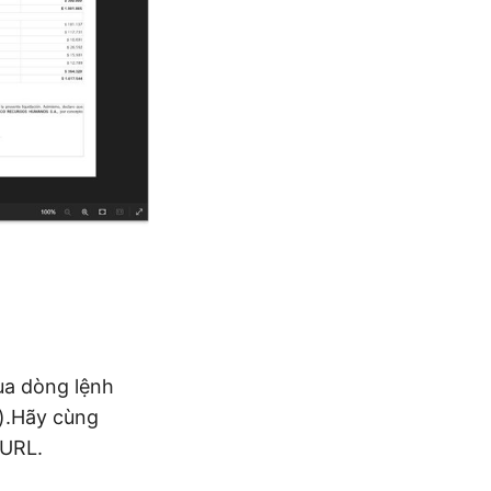
ua dòng lệnh
n).Hãy cùng
cURL.