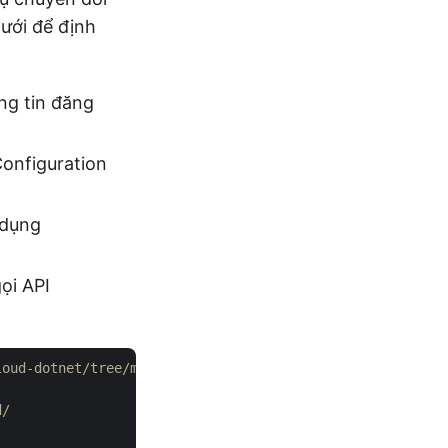
ưới để định
ng tin đăng
Configuration
 dụng
ọi API
loud-dotnet/tree/master/Examples
d/