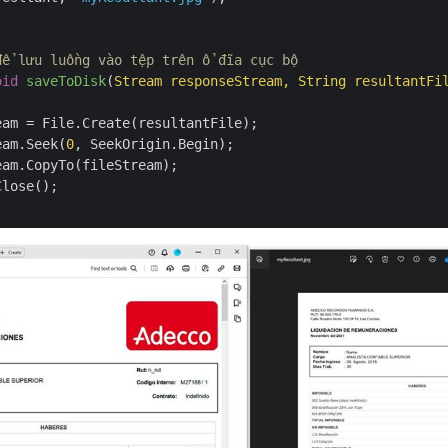
để lưu luồng vào tệp trên ổ đĩa cục bộ
oid
saveToDisk
(
Stream responseStream, String resultantFi
eam = File.Create(resultantFile);

eam.Seek(
0
, SeekOrigin.Begin);

am.CopyTo(fileStream);

lose();
