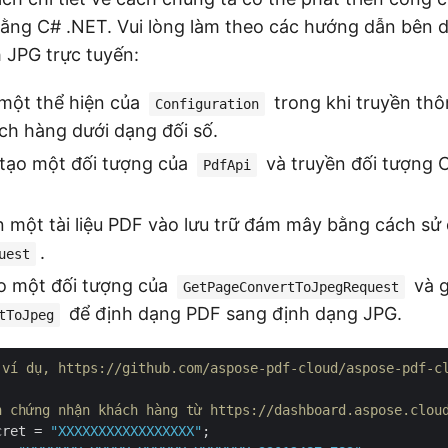
ng C# .NET. Vui lòng làm theo các hướng dẫn bên d
 JPG trực tuyến:
 một thể hiện của
trong khi truyền thô
Configuration
ch hàng dưới dạng đối số.
 tạo một đối tượng của
và truyền đối tượng 
PdfApi
ên một tài liệu PDF vào lưu trữ đám mây bằng cách sử
.
uest
ạo một đối tượng của
và g
GetPageConvertToJpegRequest
để định dạng PDF sang định dạng JPG.
tToJpeg
 ví dụ, https://github.com/aspose-pdf-cloud/aspose-pdf-c
n chứng nhận khách hàng từ https://dashboard.aspose.clou
cret = 
"XXXXXXXXXXXXXXXXX"