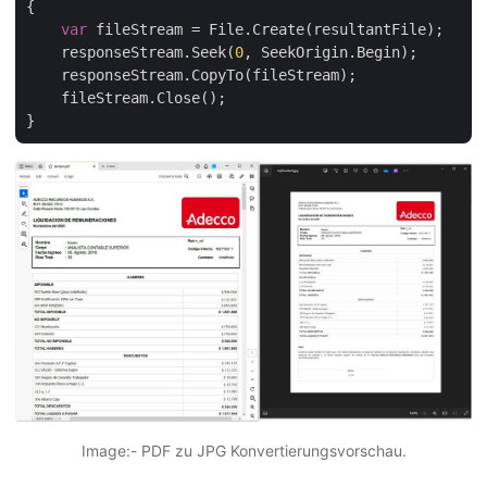
{

var
 fileStream = File.Create(resultantFile);

    responseStream.Seek(
0
, SeekOrigin.Begin);

    responseStream.CopyTo(fileStream);

    fileStream.Close();

Image:- PDF zu JPG Konvertierungsvorschau.