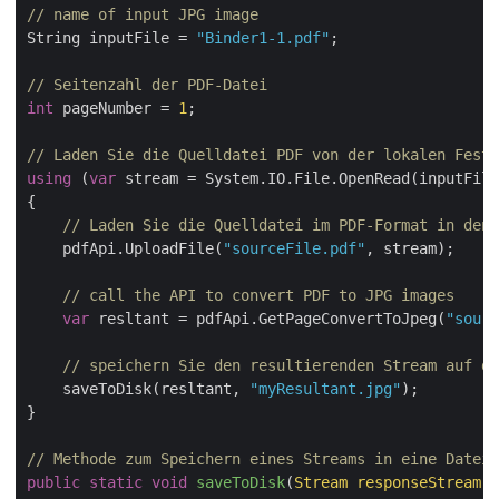
// name of input JPG image
String inputFile = 
"Binder1-1.pdf"
;

// Seitenzahl der PDF-Datei
int
 pageNumber = 
1
;

// Laden Sie die Quelldatei PDF von der lokalen Festp
using
 (
var
 stream = System.IO.File.OpenRead(inputFile
{

// Laden Sie die Quelldatei im PDF-Format in den 
    pdfApi.UploadFile(
"sourceFile.pdf"
, stream);

// call the API to convert PDF to JPG images
var
 resltant = pdfApi.GetPageConvertToJpeg(
"sourc
// speichern Sie den resultierenden Stream auf de
    saveToDisk(resltant, 
"myResultant.jpg"
);

}

// Methode zum Speichern eines Streams in eine Datei 
public
static
void
saveToDisk
(
Stream responseStream,