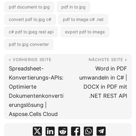
pdf document to jpg
pdf in to jpg
convert pdf to jpg c#
pdf to image c# .net
c# pdf to jpeg rest api
export pdf to image
pdf to jpg converter
« VORHERIGE SEITE
NÄCHSTE SEITE »
Spreadsheet-
Word in PDF
Konvertierungs-APIs:
umwandeln in C# |
Optimierte
DOCX in PDF mit
Dokumentenkonverti
.NET REST API
erungslösung |
Aspose.Cells Cloud