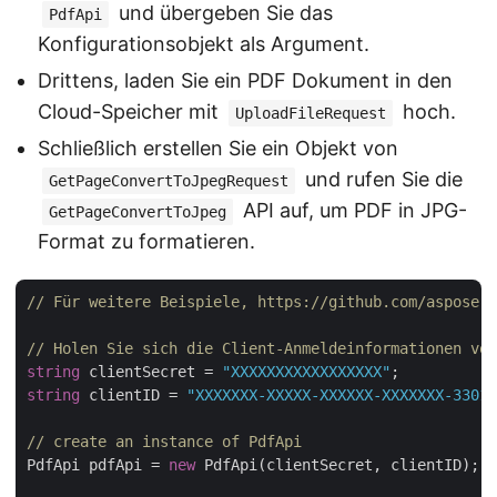
und übergeben Sie das
PdfApi
Konfigurationsobjekt als Argument.
Drittens, laden Sie ein PDF Dokument in den
Cloud-Speicher mit
hoch.
UploadFileRequest
Schließlich erstellen Sie ein Objekt von
und rufen Sie die
GetPageConvertToJpegRequest
API auf, um PDF in JPG-
GetPageConvertToJpeg
Format zu formatieren.
// Für weitere Beispiele, https://github.com/aspose-p
// Holen Sie sich die Client-Anmeldeinformationen von
string
 clientSecret = 
"XXXXXXXXXXXXXXXXX"
string
 clientID = 
"XXXXXXX-XXXXX-XXXXXX-XXXXXXX-33012
// create an instance of PdfApi
PdfApi pdfApi = 
new
 PdfApi(clientSecret, clientID);
