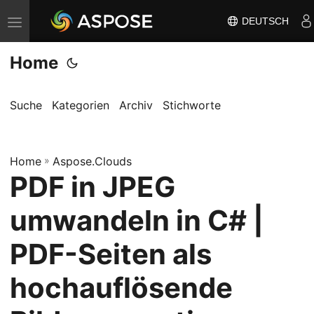
DEUTSCH
N
a
Home
v
i
g
Suche
Kategorien
Archiv
Stichworte
a
t
Home
i
»
Aspose.Clouds
PDF in JPEG
o
n
umwandeln in C# |
u
m
PDF-Seiten als
s
hochauflösende
c
h