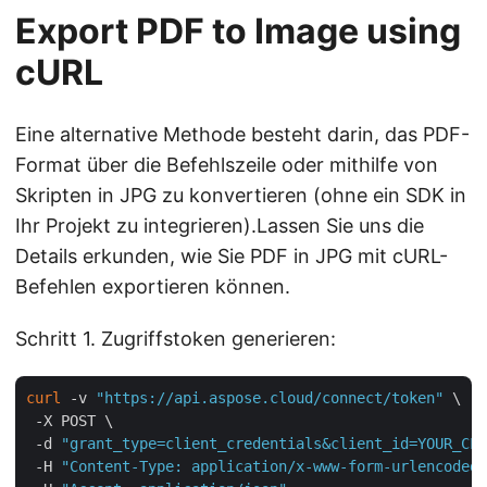
Export PDF to Image using
cURL
Eine alternative Methode besteht darin, das PDF-
Format über die Befehlszeile oder mithilfe von
Skripten in JPG zu konvertieren (ohne ein SDK in
Ihr Projekt zu integrieren).Lassen Sie uns die
Details erkunden, wie Sie PDF in JPG mit cURL-
Befehlen exportieren können.
Schritt 1. Zugriffstoken generieren:
curl
 -v 
"https://api.aspose.cloud/connect/token"
 \

 -X POST \

 -d 
"grant_type=client_credentials&client_id=YOUR_CLI
 -H 
"Content-Type: application/x-www-form-urlencoded"