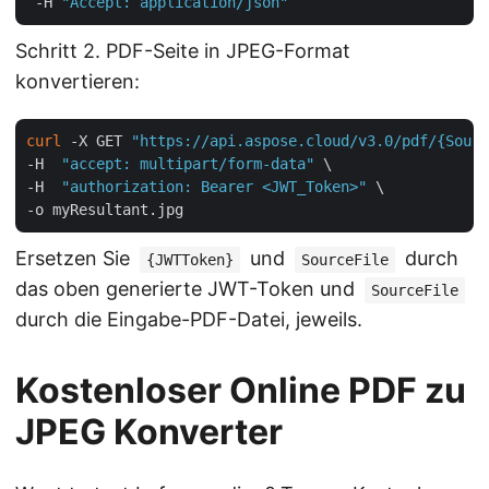
 -H 
"Accept: application/json"
Schritt 2. PDF-Seite in JPEG-Format
konvertieren:
curl
 -X GET 
"https://api.aspose.cloud/v3.0/pdf/{Sourc
-H  
"accept: multipart/form-data"
 \

-H  
"authorization: Bearer <JWT_Token>"
 \

Ersetzen Sie
und
durch
{JWTToken}
SourceFile
das oben generierte JWT-Token und
SourceFile
durch die Eingabe-PDF-Datei, jeweils.
Kostenloser Online PDF zu
JPEG Konverter