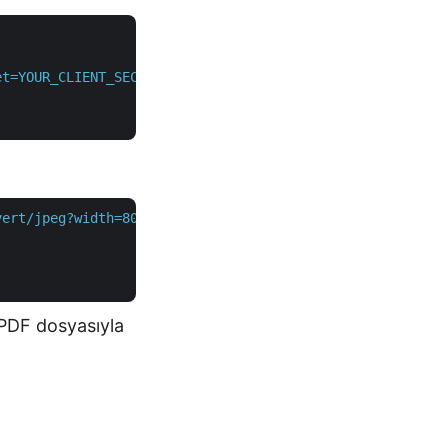
et=YOUR_CLIENT_SECRET"
 \

vert/jpeg?width=800&height=800"
 \

 PDF dosyasıyla