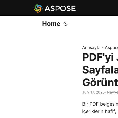
Home
Anasayfa
»
Aspos
PDF'yi
Sayfala
Görünt
July 17, 2025
· Nayye
Bir
PDF
belgesi
içeriklerin hafi