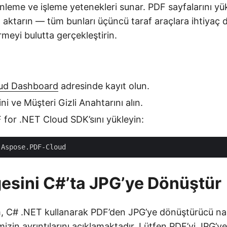
nleme ve işleme yetenekleri sunar. PDF sayfalarını yü
a aktarın — tüm bunları üçüncü taraf araçlara ihtiya
meyi bulutta gerçekleştirin.
ud Dashboard
adresinde kayıt olun.
ini ve Müşteri Gizli Anahtarını alın.
for .NET Cloud SDK’sını yükleyin:
esini C#’ta JPG’ye Dönüştür
, C# .NET kullanarak PDF’den JPG’ye dönüştürücü nas
imizin ayrıntılarını açıklamaktadır. Lütfen PDF’yi JPG’y