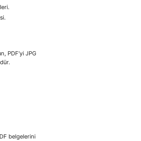
eri.
si.
lun, PDF’yi JPG
dür.
DF belgelerini