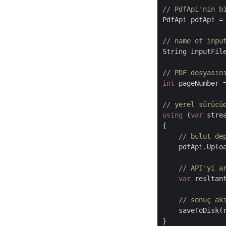
// PdfApi'nin b
PdfApi pdfApi =
// name of inpu
String inputFil
// PDF dosyasın
int
 pageNumber 
// yerel sürücü
using
 (
var
 stre
{

// bulut de
    pdfApi.Uplo
// API'yi a
var
 resltan
// sonuç ak
    saveToDisk(
}
