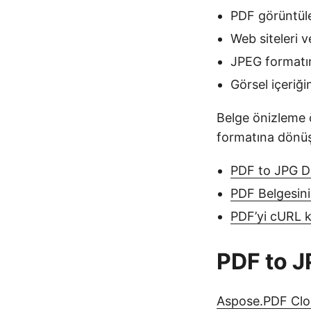
PDF görüntüle
Web siteleri v
JPEG formatın
Görsel içeriğ
Belge önizleme ö
formatına dönüş
PDF to JPG D
PDF Belgesini
PDF’yi cURL 
PDF to 
Aspose.PDF Clo