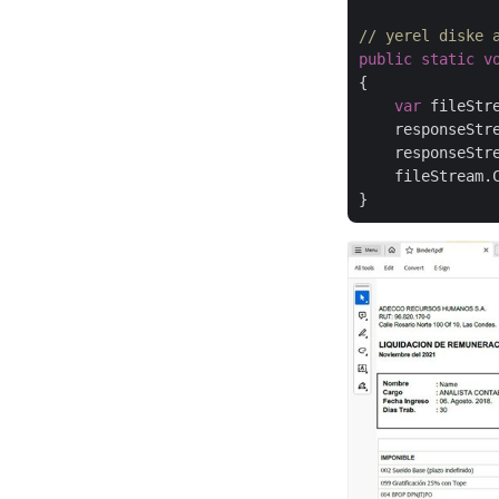
// yerel diske 
public
static
v
{

var
 fileStr
    responseStr
    responseStre
    fileStream.C