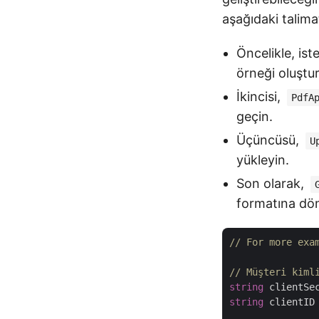
aşağıdaki talimat
Öncelikle, ist
örneği oluştu
İkincisi,
PdfA
geçin.
Üçüncüsü,
U
yükleyin.
Son olarak,
formatına dö
// For more exa
// Müşteri kiml
string
 clientSe
string
 clientID