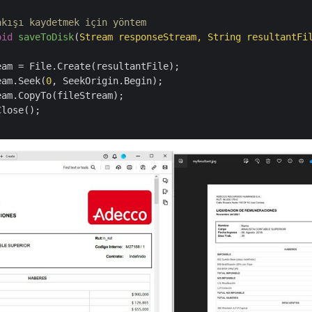
akışı kaydetmek için yöntem
oid
saveToDisk
(
Stream responseStream, String resultantFi
eam = File.Create(resultantFile);

eam.Seek(
0
, SeekOrigin.Begin);

am.CopyTo(fileStream);

lose();
