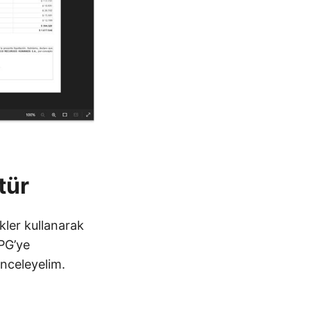
tür
kler kullanarak
PG’ye
inceleyelim.