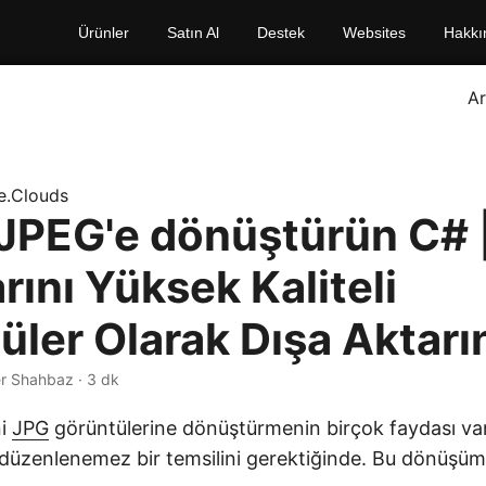
Ürünler
Satın Al
Destek
Websites
Hakkı
A
e.Clouds
 JPEG'e dönüştürün C# 
rını Yüksek Kaliteli
üler Olarak Dışa Aktarı
r Shahbaz · 3 dk
ni
JPG
görüntülerine dönüştürmenin birçok faydası vard
f, düzenlenemez bir temsilini gerektiğinde. Bu dönüşüm