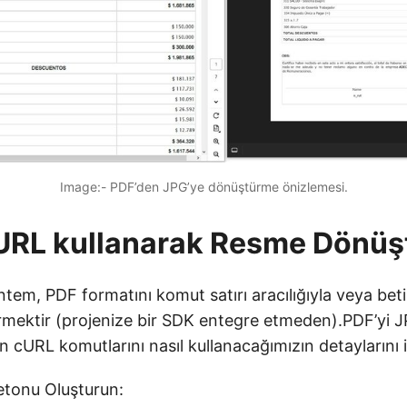
Image:- PDF’den JPG’ye dönüştürme önizlemesi.
URL kullanarak Resme Dönüş
öntem, PDF formatını komut satırı aracılığıyla veya beti
mektir (projenize bir SDK entegre etmeden).PDF’yi J
 cURL komutlarını nasıl kullanacağımızın detaylarını 
etonu Oluşturun: