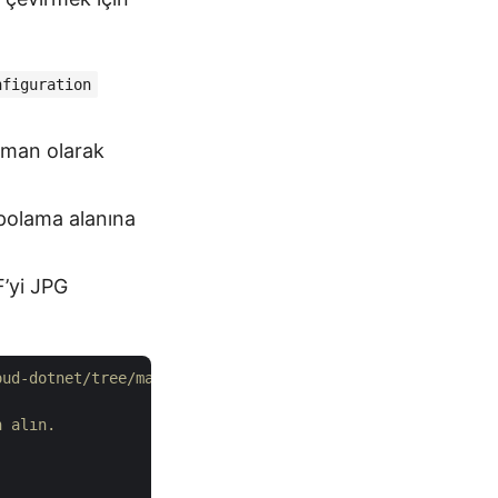
nfiguration
üman olarak
epolama alanına
’yi JPG
oud-dotnet/tree/master/Examples
n alın.