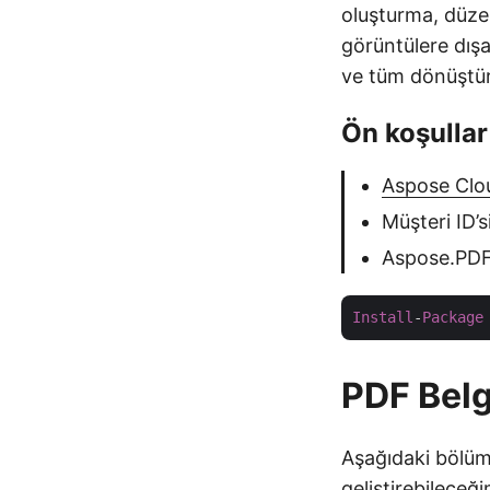
oluşturma, düze
görüntülere dış
ve tüm dönüştür
Ön koşullar
Aspose Clo
Müşteri ID’s
Aspose.PDF 
Install
-
Package
PDF Belg
Aşağıdaki bölüm
geliştirebileceğ