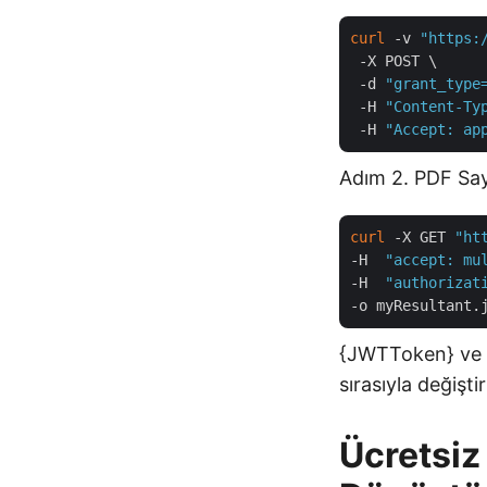
curl
 -v 
"https:
 -X POST \

 -d 
"grant_type
 -H 
"Content-Ty
 -H 
"Accept: ap
Adım 2. PDF Say
curl
 -X GET 
"ht
-H  
"accept: mu
-H  
"authorizat
{JWTToken} ve S
sırasıyla değiştir
Ücretsiz