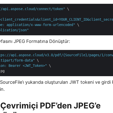
//api.aspose.cloud/connect/token"
 \

=client_credentials&client_id=YOUR_CLIENT_ID&client_secr
pe: application/x-www-form-urlencoded"
 \

plication/json"
fasını JPEG Formatına Dönüştür:
tps://api.aspose.cloud/v3.0/pdf/{SourceFile}/pages/1/con
ltipart/form-data"
 \

ion: Bearer <JWT_Token>"
 \

ourceFile’ı yukarıda oluşturulan JWT tokeni ve girdi
in.
 Çevrimiçi PDF’den JPEG’e