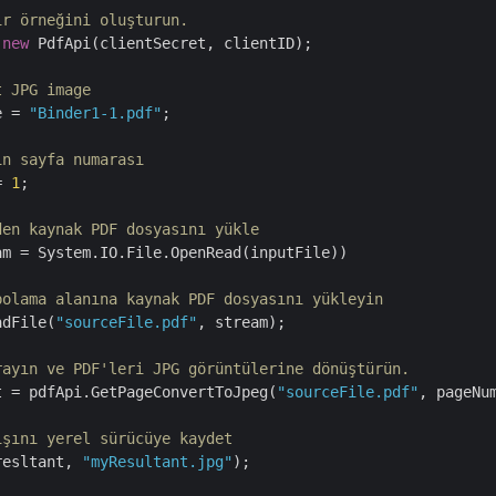
ir örneğini oluşturun.
 
new
 PdfApi(clientSecret, clientID);

t JPG image
e = 
"Binder1-1.pdf"
;

ın sayfa numarası
= 
1
;

den kaynak PDF dosyasını yükle
am = System.IO.File.OpenRead(inputFile))

polama alanına kaynak PDF dosyasını yükleyin
adFile(
"sourceFile.pdf"
, stream);

rayın ve PDF'leri JPG görüntülerine dönüştürün.
t = pdfApi.GetPageConvertToJpeg(
"sourceFile.pdf"
, pageNu
ışını yerel sürücüye kaydet
resltant, 
"myResultant.jpg"
);
