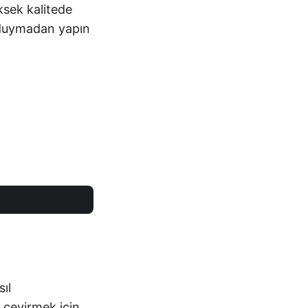
ksek kalitede
ç duymadan yapın
ıl
e çevirmek için