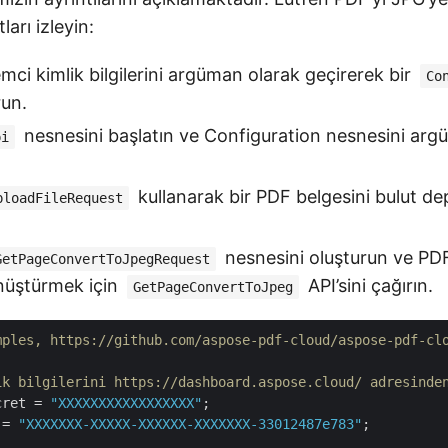
ları izleyin:
emci kimlik bilgilerini argüman olarak geçirerek bir
Co
run.
nesnesini başlatın ve Configuration nesnesini arg
pi
kullanarak bir PDF belgesini bulut d
ploadFileRequest
nesnesini oluşturun ve PDF
GetPageConvertToJpegRequest
nüştürmek için
API’sini çağırın.
GetPageConvertToJpeg
mples, https://github.com/aspose-pdf-cloud/aspose-pdf-cl
ik bilgilerini https://dashboard.aspose.cloud/ adresinde
cret = 
"XXXXXXXXXXXXXXXXX"
 = 
"XXXXXXX-XXXXX-XXXXXX-XXXXXXX-33012487e783"
;
