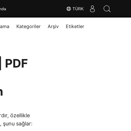
nda
TÜRK
rama
Kategoriler
Arşiv
Etiketler
| PDF
n
ır, özellikle
, şunu sağlar: