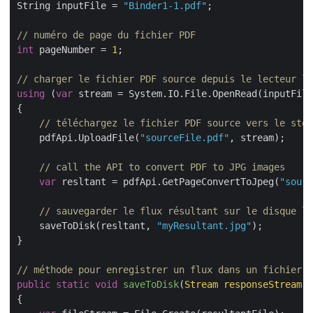
String inputFile = 
"Binder1-1.pdf"
;

// numéro de page du fichier PDF
int
 pageNumber = 
1
;

// charger le fichier PDF source depuis le lecteur lo
using
 (
var
 stream = System.IO.File.OpenRead(inputFile
{

// téléchargez le fichier PDF source vers le stoc
    pdfApi.UploadFile(
"sourceFile.pdf"
, stream);

// call the API to convert PDF to JPG images
var
 resltant = pdfApi.GetPageConvertToJpeg(
"sourc
// sauvegarder le flux résultant sur le disque lo
    saveToDisk(resltant, 
"myResultant.jpg"
);

}

// méthode pour enregistrer un flux dans un fichier s
public
static
void
saveToDisk
(
Stream responseStream,
{
