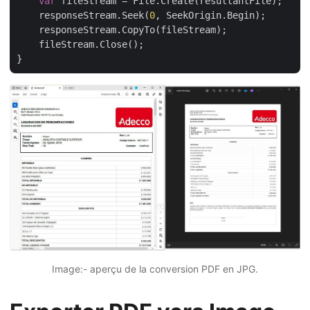
var
 fileStream = File.Create(resultantFile);

    responseStream.Seek(
0
, SeekOrigin.Begin);

    responseStream.CopyTo(fileStream);

    fileStream.Close();

Image:- aperçu de la conversion PDF en JPG.