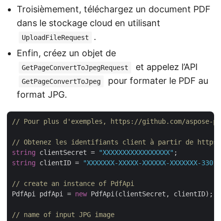
Troisièmement, téléchargez un document PDF
dans le stockage cloud en utilisant
.
UploadFileRequest
Enfin, créez un objet de
et appelez l’API
GetPageConvertToJpegRequest
pour formater le PDF au
GetPageConvertToJpeg
format JPG.
// Pour plus d'exemples, https://github.com/aspose-pd
// Obtenez les identifiants client à partir de https:
string
 clientSecret = 
"XXXXXXXXXXXXXXXXX"
string
 clientID = 
"XXXXXXX-XXXXX-XXXXXX-XXXXXXX-33012
// create an instance of PdfApi
PdfApi pdfApi = 
new
 PdfApi(clientSecret, clientID);

// name of input JPG image