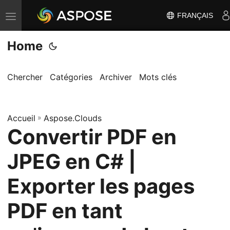
FRANÇAIS
B
a
Home
s
c
u
Chercher
Catégories
Archiver
Mots clés
l
e
Accueil
r
»
Aspose.Clouds
Convertir PDF en
l
a
JPEG en C# |
n
a
Exporter les pages
v
PDF en tant
i
g