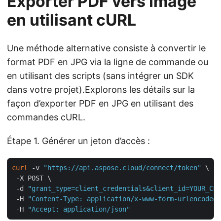
Exporter PDF vers Image
en utilisant cURL
Une méthode alternative consiste à convertir le
format PDF en JPG via la ligne de commande ou
en utilisant des scripts (sans intégrer un SDK
dans votre projet).Explorons les détails sur la
façon d’exporter PDF en JPG en utilisant des
commandes cURL.
Étape 1. Générer un jeton d’accès :
curl
 -v 
"https://api.aspose.cloud/connect/token"
 \

 -X POST \

 -d 
"grant_type=client_credentials&client_id=YOUR_CLI
 -H 
"Content-Type: application/x-www-form-urlencoded"
 -H 
"Accept: application/json"