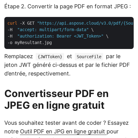
Étape 2. Convertir la page PDF en format JPEG :
curl
 -X GET 
"https://api.aspose.cloud/v3.0/pdf/{Sourc
-H  
"accept: multipart/form-data"
 \

-H  
"authorization: Bearer <JWT_Token>"
 \

Remplacez
et
par le
{JWTToken}
SourceFile
jeton JWT généré ci-dessus et par le fichier PDF
d’entrée, respectivement.
Convertisseur PDF en
JPEG en ligne gratuit
Vous souhaitez tester avant de coder ? Essayez
notre
Outil PDF en JPG en ligne gratuit
pour