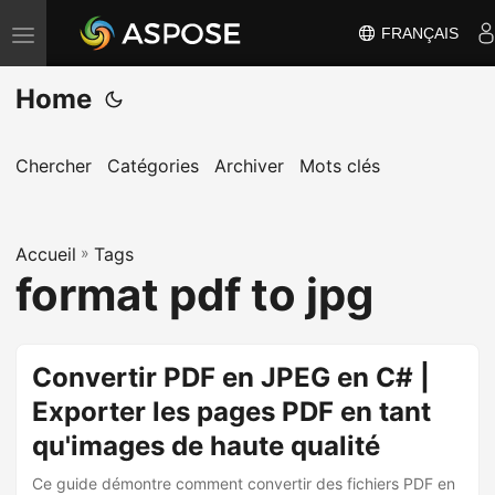
FRANÇAIS
B
a
Home
s
c
u
Chercher
Catégories
Archiver
Mots clés
l
e
Accueil
r
»
Tags
format pdf to jpg
l
a
n
Convertir PDF en JPEG en C# |
a
Exporter les pages PDF en tant
v
i
qu'images de haute qualité
g
Ce guide démontre comment convertir des fichiers PDF en