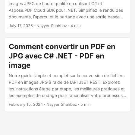
a
images JPEG de haute qualité en utilisant C# et
t
Aspose.PDF Cloud SDK pour .NET. Simplifiez le rendu des
documents, l’aperçu et le partage avec une sortie basée
i
sur des images.
July 17, 2025
· Nayyer Shahbaz · 4 min
o
n
Comment convertir un PDF en
JPG avec C# .NET - PDF en
image
Notre guide simple et complet sur la conversion de fichiers
PDF en images JPG à l’aide de l’API .NET REST. Explorez
les instructions étape par étape, les meilleures pratiques et
les exemples de codage pour rationaliser votre processus
de gestion de documents. Effectuez des conversions
February 15, 2024
· Nayyer Shahbaz · 5 min
transparentes de PDF en JPG, vous permettant d’améliorer
l’efficacité et la productivité de vos projets.