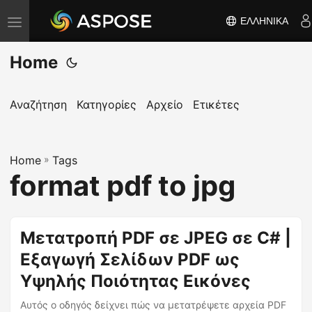
ΕΛΛΗΝΙΚΆ
Ε
ν
Home
α
λ
λ
Αναζήτηση
Κατηγορίες
Αρχείο
Ετικέτες
α
γ
Home
ή
»
Tags
format pdf to jpg
π
λ
ο
Μετατροπή PDF σε JPEG σε C# |
ή
Εξαγωγή Σελίδων PDF ως
γ
η
Υψηλής Ποιότητας Εικόνες
σ
Αυτός ο οδηγός δείχνει πώς να μετατρέψετε αρχεία PDF