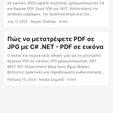
η
σε εικόνες JPEG υψηλής ποιότητας χρησιμοποιώντας C#
ς
και Aspose.PDF Cloud SDK για .NET. Απλοποιήστε την
απόδοση εγγράφων, την προεπισκόπηση και την
κοινοποίηση με έξοδο βασισμένη σε εικόνες.
July 17, 2025
· Nayyer Shahbaz · 4 min
Πώς να μετατρέψετε PDF σε
JPG με C# .NET - PDF σε εικόνα
Ο απλός και περιεκτικός οδηγός μας για τη μετατροπή
αρχείων PDF σε εικόνες JPG χρησιμοποιώντας .NET
REST API. Εξερευνήστε βήμα προς βήμα οδηγίες,
βέλτιστες πρακτικές και παραδείγματα κωδικοποίησης
για να βελτιστοποιήσετε τη διαδικασία διαχείρισης
February 15, 2024
· Ναγιέρ Σαχμπάζ · 5 min
εγγράφων. Εκτελέστε απρόσκοπτες μετατροπές PDF σε
JPG, δίνοντάς σας τη δυνατότητα να βελτιώσετε την
αποτελεσματικότητα και την παραγωγικότητα στα έργα
σας.